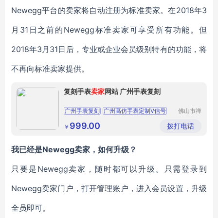
Newegg平台的卖家将自动注册为标准卖家。在2018年3
月31日之前的Newegg标准卖家可享受所有功能。但
2018年3月31日后，专业或企业会员级别特有的功能，将
不再向标准卖家提供。
复刻手表
卖家
网站 广州手表复刻
广州手表复刻
广州髙仿手表定制Ⅴ信号
佛山市禅
城区伊莎
帝舵格林尼治复刻
广州手表复刻
微购服装
999.00
拨打电话
￥
商行
广州髙仿手表定制Ⅴ信号
我已经是Newegg卖家，如何升级？
只要是Newegg卖家，随时都可以升级。只需登录到
Newegg卖家门户，打开管理账户，进入会员设置，升级
全员即可。