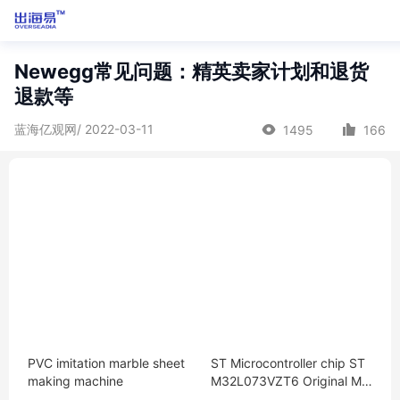
Newegg常见问题：精英卖家计划和退货
退款等
蓝海亿观网/ 2022-03-11
1495
166
PVC imitation marble sheet
ST Microcontroller chip ST
making machine
M32L073VZT6 Original MC
U encapsulation：LQFP-10