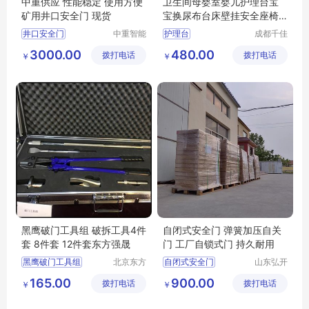
中重供应 性能稳定 使用方便
卫生间母婴室婴儿护理台宝
矿用井口安全门 现货
宝换尿布台床壁挂安全座椅
折叠
井口安全门
中重智能
护理台
成都千佳
（济宁）
科技有限
矿用井口安全门
卫生间安全座椅
3000.00
480.00
拨打电话
设计研究
拨打电话
公司
￥
￥
安全门型号
安全门
婴儿护理台
院
井口安全门厂家
黑鹰破门工具组 破拆工具4件
自闭式安全门 弹簧加压自关
套 8件套 12件套东方强晟
门 工厂自锁式门 持久耐用
黑鹰破门工具组
北京东方
自闭式安全门
山东弘开
强晟科技
工业设备
动多功能破拆破门
165.00
900.00
拨打电话
有限公司
拨打电话
有限公司
￥
￥
拆工具4件套