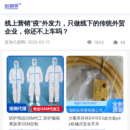
线上营销“疫”外发力，只做线下的传统外贸
企业，你还不上车吗？
蓝海亿观网/ 2022-03-11
1853
48
防护用品OEM代工 防护服隔
少量库存供541053皮尔兹pil
离面罩OEM定制
z机械式安全开关