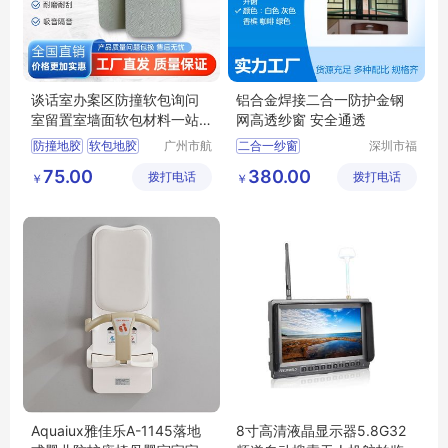
谈话室办案区防撞软包询问
铝合金焊接二合一防护金钢
室留置室墙面软包材料一站
网高透纱窗 安全通透
式解决
防撞地胶
软包地胶
广州市航
二合一纱窗
深圳市福
音建材有
田区家佳
墙面软包
审讯室软包
深圳防护纱窗
75.00
380.00
拨打电话
限公司
拨打电话
乐窗饰商
￥
￥
办案区软包
深圳做纱窗门的公司
行
深圳做纱窗的厂家
深圳纱窗安装定做宝安
Aquaiux雅佳乐A-1145落地
8寸高清液晶显示器5.8G32