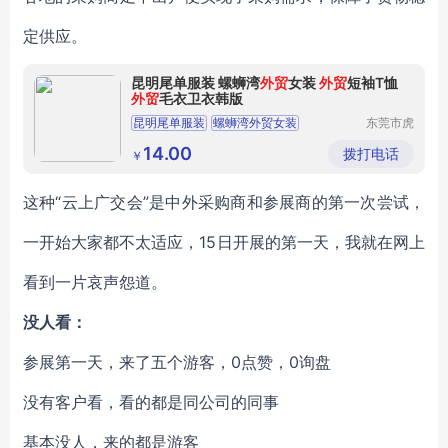
定供应。
昆明尾单服装 螺蛳湾
外贸
女装
外贸
短袖T恤
外贸
毛衣卫衣韩版
昆明尾单服装
螺蛳湾外贸女装
东莞市虎
门转转服
外贸短袖T恤
饰经营部
14.00
拨打电话
￥
这种“云上广交会”是中外采购商和参展商的第一次尝试，
一开始大家都不太适应，15日开展的第一天，我就在网上
看到一片哀声怨道。
没人看：
参展第一天，来了五个游客，0点赞，0询盘
没有客户看，看的都是同公司的同事
基本没人，来的都是游客