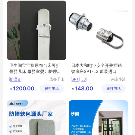
卫生间宝宝换尿布台床可折
日本大和电业安全开关插销
叠婴儿床 母婴室婴儿护理台
锁底座SPT-L3 原装进口
安全座椅
护理台
成都千佳
SPT
L3
南京小溪
科技有限
机电科技
卫生间安全座椅
大和电业安全开关
1200.00
148.00
拨打电话
公司
拨打电话
有限公司
￥
￥
卫生间护理台
L3安全开关