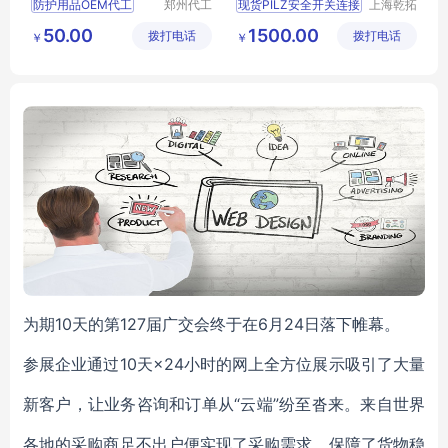
防护用品OEM代工
郑州代工
现货PILZ安全开关连接
上海乾拓
帮网络科
贸易有限
防护用品OEM
513120开关操作方式
50.00
1500.00
拨打电话
技有限公
拨打电话
公司
￥
￥
防护用品代工
皮尔兹继电器有部分现货
司
防护服代工
PILZ磁性安全开关供应
防护服定制
德国皮尔兹安全开关的性能
为期10天的第127届广交会终于在6月24日落下帷幕。
参展企业通过10天×24小时的网上全方位展示吸引了大量
新客户，让业务咨询和订单从“云端”纷至沓来。来自世界
各地的采购商足不出户便实现了采购需求，保障了货物稳