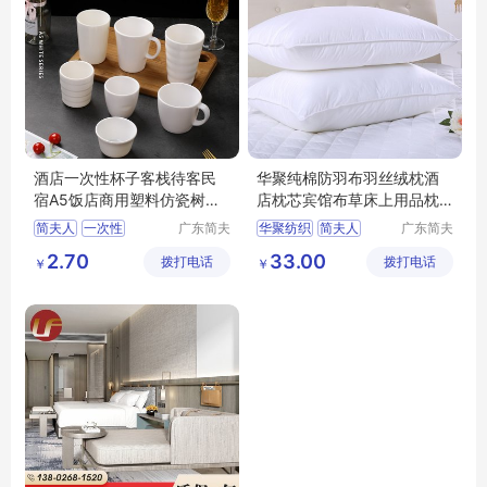
酒店一次性杯子客栈待客民
华聚纯棉防羽布羽丝绒枕酒
宿A5饭店商用塑料仿瓷树脂
店枕芯宾馆布草床上用品枕
水杯餐具
头批发
简夫人
一次性
广东简夫
华聚纺织
简夫人
广东简夫
人家纺有
人家纺有
2.70
33.00
拨打电话
限公司
拨打电话
限公司
￥
￥