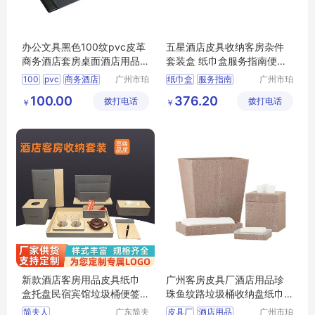
办公文具黑色100纹pvc皮革
五星酒店皮具收纳客房杂件
商务酒店套房桌面酒店用品
套装盒 纸巾盒服务指南便签
套装可订logo
夹民宿用品
100
pvc
商务酒店
广州市珀
纸巾盒
服务指南
广州市珀
非皮具有
非皮具有
酒店用品
logo
100.00
376.20
拨打电话
限公司
拨打电话
限公司
￥
￥
新款酒店客房用品皮具纸巾
广州客房皮具厂酒店用品珍
盒托盘民宿宾馆垃圾桶便签
珠鱼纹路垃圾桶收纳盘纸巾
夹服务指南
盒可压印logo
简夫人
广东简夫
皮具厂
酒店用品
广州市珀