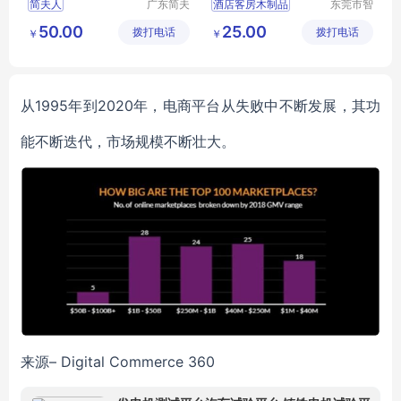
简夫人
广东简夫
酒店客房木制品
东莞市智
人家纺有
合木业有
木制品酒店用品
50.00
25.00
拨打电话
限公司
拨打电话
限公司
￥
￥
木制品
客房木制品
酒店用品
从1995年到2020年，电商平台从失败中不断发展，其功
能不断迭代，市场规模不断壮大。
来源– Digital Commerce 360