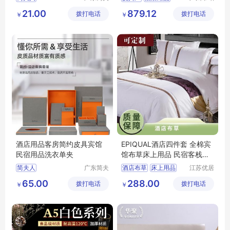
人家纺有
非皮具有
垃圾桶
纸巾盒
logo
21.00
879.12
拨打电话
限公司
拨打电话
限公司
￥
￥
酒店用品客房简约皮具宾馆
EPIQUAL酒店四件套 全棉宾
民宿用品洗衣单夹
馆布草床上用品 民宿客栈套
件贡缎
简夫人
广东简夫
酒店布草
床上用品
江苏优居
人家纺有
客日用品
宾馆
布草
65.00
288.00
拨打电话
限公司
拨打电话
有限公司
￥
￥