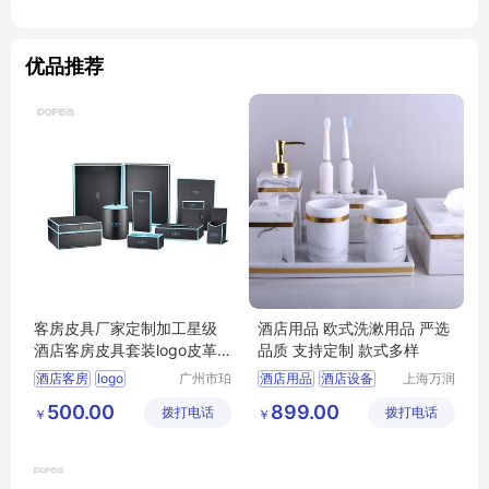
优品推荐
客房皮具厂家定制加工星级
酒店用品 欧式洗漱用品 严选
酒店客房皮具套装logo皮革
品质 支持定制 款式多样
酒店用品套装
酒店客房
logo
广州市珀
酒店用品
酒店设备
上海万润
非皮具有
国际酒店
酒店用品
餐饮设备
厨房设备
500.00
899.00
拨打电话
限公司
拨打电话
用品市场
￥
￥
经营管理
有限公司