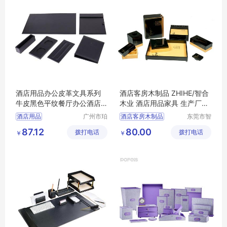
酒店用品办公皮革文具系列
酒店客房木制品 ZHIHE/智合
牛皮黑色平纹餐厅办公酒店
木业 酒店用品家具 生产厂家
用品套装可定
定制
酒店用品
广州市珀
酒店客房木制品
东莞市智
非皮具有
合木业有
酒店用品木制品家具
87.12
80.00
拨打电话
限公司
拨打电话
限公司
￥
￥