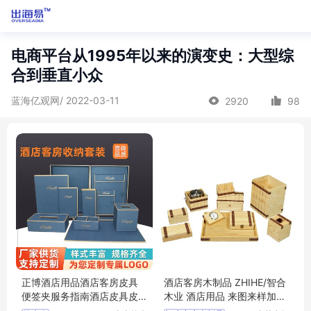
电商平台从1995年以来的演变史：大型综
合到垂直小众
蓝海亿观网/ 2022-03-11
2920
98
正博酒店用品酒店客房皮具
酒店客房木制品 ZHIHE/智合
便签夹服务指南酒店皮具皮
木业 酒店用品 来图来样加工
革纸巾盒
厂