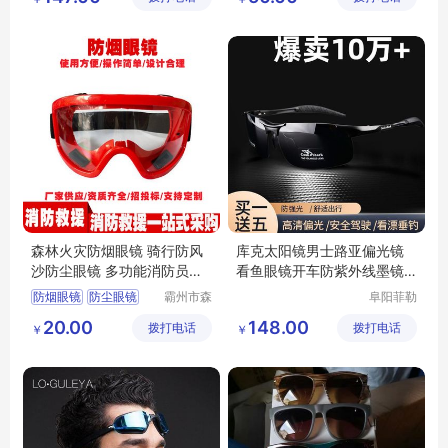
防护眼镜
劳保眼镜
森林火灾防烟眼镜 骑行防风
库克太阳镜男士路亚偏光镜
沙防尘眼镜 多功能消防员防
看鱼眼镜开车防紫外线墨镜
护眼镜
男款
防烟眼镜
防尘眼镜
霸州市森
阜阳菲勒
汛安消防
科技有限
消防员防护眼镜
20.00
148.00
拨打电话
护用品厂
拨打电话
公司
￥
￥
火灾防烟眼镜
(个体工
多功能眼镜
商户)