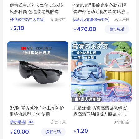
便携式中老年人笔筒 老花眼
cateye猫眼偏光变色骑行眼
镜多种颜 色包装老视眼镜
镜户外运动近视男款防风沙
女自行车配件
便携式中老年人笔筒
郑州航空
cateye猫眼偏光变色
颍上乐投
港区全瑞
科技发展
老花眼镜多种颜
2.10
476.00
￥
琦日用品
拨打电话
有限公司
￥
色包装老视眼镜
店
3M防雾防风沙户外工作防护
儿童泳镜 防雾高清游泳镜 防
眼镜流线型 户外使用
霧高清不勒眼成人眼镜 硅胶
耳塞大框
防护眼镜
3M
东莞市叉
郑州航空
车管家网
港区全瑞
防雾防风沙
1.20
29.00
￥
拨打电话
络科技有
琦日用品
￥
限公司
店