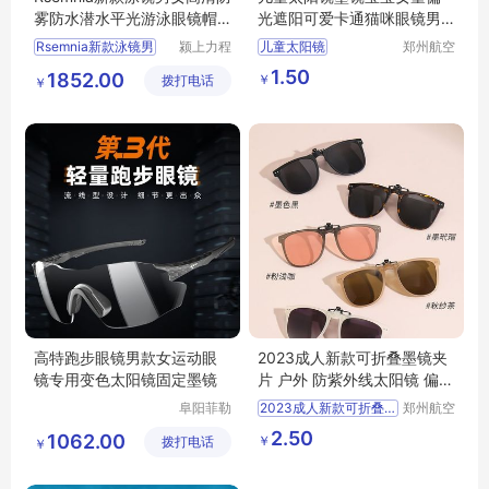
雾防水潜水平光游泳眼镜帽
光遮阳可爱卡通猫咪眼镜男
套装备
童潮个性时尚
Rsemnia新款泳镜男
颍上力程
儿童太阳镜
郑州航空
仪器设备
港区全瑞
宝宝女童偏光遮阳
1.50
1852.00
￥
拨打电话
有限公司
琦日用品
￥
店
高特跑步眼镜男款女运动眼
2023成人新款可折叠墨镜夹
镜专用变色太阳镜固定墨镜
片 户外 防紫外线太阳镜 偏光
夹片 SSS12
阜阳菲勒
2023成人新款可折叠墨镜夹片
郑州航空
科技有限
港区全瑞
户外
防紫外线太阳镜
2.50
1062.00
￥
拨打电话
公司
琦日用品
￥
偏光夹片
SSS12
店