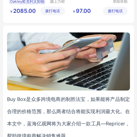
Oakley欧克利太阳镜
颍上力程
阜阳菲勒
仪器设备
科技有限
2085.00
97.00
拨打电话
有限公司
拨打电话
公司
￥
￥
Buy Box是众多跨境电商的制胜法宝，如果能将产品制定
合理的价格范围，那么两者结合将能实现利润最大化。在
本文中，蓝海亿观网将为大家介绍一款工具—Repricer，
帮助跨境电商解决销售难题。