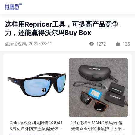
这样用Repricer工具，可提高产品竞争
力，还能赢得沃尔玛Buy Box
蓝海亿观网/ 2022-03-11
1272
135
Oakley欧克利太阳镜OO941
23新款SHIMANO禧玛诺 偏
6男女户外防护墨镜偏光炫彩
光镜路亚矶钓眼镜护目太阳
水上运动眼镜
镜护眼骑行