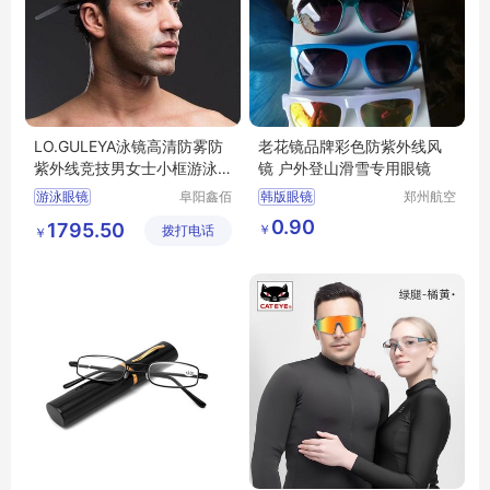
LO.GULEYA泳镜高清防雾防
老花镜品牌彩色防紫外线风
紫外线竞技男女士小框游泳
镜 户外登山滑雪专用眼镜
眼镜潜水装备
游泳眼镜
阜阳鑫佰
韩版眼镜
郑州航空
汇科技有
港区全瑞
游泳眼镜行情
泳镜
防紫外线镜风镜
0.90
1795.50
￥
拨打电话
限公司
琦日用品
￥
游泳眼镜厂家直销
男女潮流眼镜
店
潜水装备
处理货两元