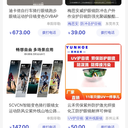
迪卡侬自行车骑行眼镜跑步
梅思安威护眼镜防冲击户外
眼镜运动护目镜变色OVBAP
作业护目镜防强光聚碳酸酯
镜片
阜阳菲勒
梅思安
防冲击护目镜
东莞市叉
科技有限
车管家网
工业工地眼镜
673.00
39.00
拨打电话
公司
拨打电话
络科技有
￥
￥
威护眼镜
限公司
SCVCN智能变色骑行眼镜女
云禾劳保紫外防护激光焊接
运动防风尘紫外线山地公路
化工防护眼镜耐摔可伸缩
自行车眼镜男
阜阳菲勒
UV护目镜
紫外线眼镜
苏州云禾
科技有限
电子科技
激光焊接眼镜
147.00
50.00
拨打电话
公司
拨打电话
有限公司
￥
￥