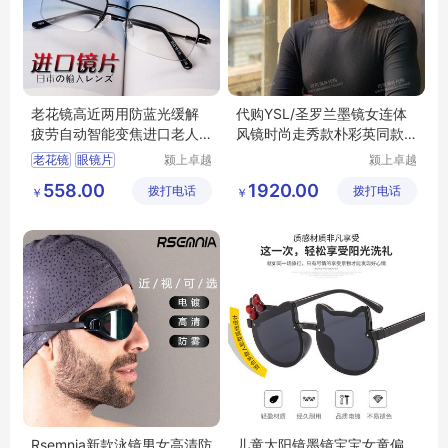
老花镜高近两用防蓝光缓解
代购YSL/圣罗兰墨镜女连体
疲劳自动智能变焦进口老人
风镜时尚走秀款朴彩英同款
眼镜片
太阳镜SL364
老花镜
眼镜片
颍上卓越
颍上卓越
电子商务
电子商务
老花镜高清
558.00
1920.00
拨打电话
有限公司
拨打电话
有限公司
￥
￥
老人眼镜片
老花镜防蓝光
Rsemnia新款泳镜男女高清防
儿童太阳镜墨镜宝宝女童偏