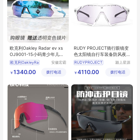
欧克利Oakley Radar ev xs
RUDY PROJECT骑行眼镜变
OJ9001-15小码青少年儿童
色太阳镜自行车装备防风夜
速滑骑行眼镜
视镜男CUTLINE
欧克利OakleyRa
安徽宏霸
RUDYPROJECT
颍上星源
机械设备
科技发展
1340.00
4110.00
拨打电话
有限公司
拨打电话
有限公司
￥
￥