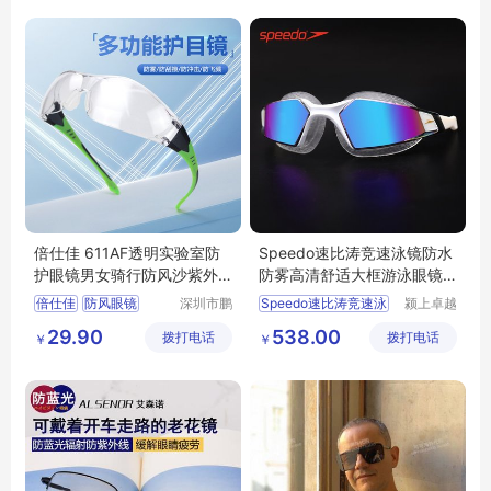
倍仕佳 611AF透明实验室防
Speedo速比涛竞速泳镜防水
护眼镜男女骑行防风沙紫外
防雾高清舒适大框游泳眼镜
线防粉尘飞溅
镀膜男女
倍仕佳
防风眼镜
深圳市鹏
Speedo速比涛竞速泳
颍上卓越
亮工贸有
电子商务
骑行眼镜
29.90
538.00
拨打电话
限公司
拨打电话
有限公司
￥
￥