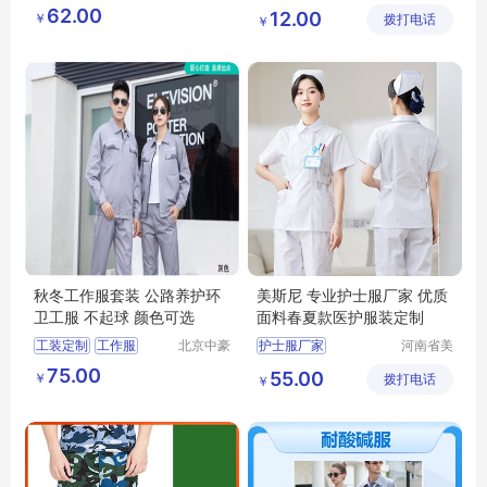
伟业服装
喆腾服饰
迷彩服
劳保迷彩服
62.00
12.00
￥
有限公司
拨打电话
有限公司
￥
秋冬工作服套装 公路养护环
美斯尼 专业护士服厂家 优质
卫工服 不起球 颜色可选
面料春夏款医护服装定制
工装定制
工作服
北京中豪
护士服厂家
河南省美
伟业服装
斯尼服装
护士服面料
75.00
55.00
￥
有限公司
拨打电话
有限公司
￥
护士服价格
护士服加工
护士服定制