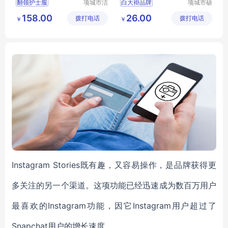
翻领护士服
项城市洁
白大褂品牌
项城市硕
莱尔服装
丰服饰有
翻领护士服价格
白大褂白大褂销售
158.00
26.00
拨打电话
有限公司
拨打电话
限公司
￥
￥
医护人员工作服
白大褂视频
护士服价格
白大褂多少钱
Instagram Stories既有趣，又容易操作，是品牌获得更
多关注的另一个渠道。这项功能已经迅速成为数百万用户
最喜欢的Instagram功能，因它Instagram用户超过了
Snapchat用户的增长速度。