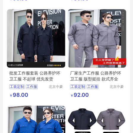
批发工作服套装 公路养护环
厂家生产工作服 公路养护环
卫工服 不起球 优先发货
卫工服 版型挺括 款式齐全
工装定制
工作服
北京中豪
工装定制
工作服
北京中豪
伟业服装
伟业服装
98.00
92.00
￥
￥
有限公司
有限公司