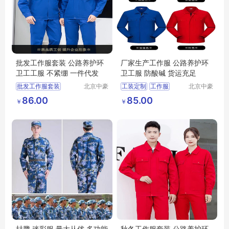
批发工作服套装 公路养护环
厂家生产工作服 公路养护环
卫工工服 不紧绷 一件代发
卫工服 防酸碱 货运充足
批发工作服套装
北京中豪
工装定制
工作服
北京中豪
伟业服装
伟业服装
工作服
86.00
85.00
￥
￥
有限公司
有限公司
喆腾 迷彩服 量大从优 多功能
秋冬工作服套装 公路养护环