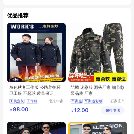
优品推荐
灰色秋冬工作服 公路养护环
喆腾 迷彩服 源头厂家 细节彰
卫工服 不起球 质量保证
显品质 厂家
工装定制
工作服
北京中豪
军训服
军训迷彩服
石家庄市
伟业服装
喆腾服饰
迷彩服
劳保迷彩服
98.00
12.00
￥
有限公司
拨打电话
有限公司
￥