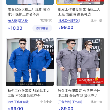
农资肥业大褂工厂现货 吸湿
批发工作服套装 加油站工人
排汗 医护工作者等用
工服 防酸碱 颜色可选
长大褂
蓝大褂
官渡区艺
批发工作服套装
北京中豪
衫百货经
伟业服装
迷彩大褂
白大褂
工作服
99.00
10.00
￥
拨打电话
营部
有限公司
￥
护士服
秋冬工作服套装 加油站工人
秋冬工作服套装 公路养护环
工服 不紧绷 款式齐全
卫工服 舒适有型 货运充足
秋冬工作服套装
北京中豪
工装定制
工作服
北京中豪
伟业服装
伟业服装
工作服
99.00
89.00
￥
￥
有限公司
有限公司