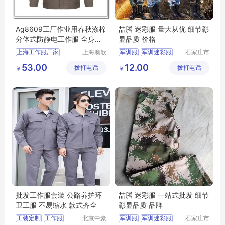
Ag8609工厂作业用春秋涤棉
喆腾 迷彩服 量大从优 细节彰
分体式防静电工作服 全身包
显品质 价格
边结实耐用
上海工作服厂家
上海澳歌
军训服
军训迷彩服
石家庄市
服装服饰
喆腾服饰
迷彩服
劳保迷彩服
53.00
12.00
拨打电话
有限公司
拨打电话
有限公司
￥
￥
批发工作服套装 公路养护环
喆腾 迷彩服 一站式批发 细节
卫工服 不易缩水 款式齐全
彰显品质 品牌
工装定制
工作服
北京中豪
军训服
军训迷彩服
石家庄市