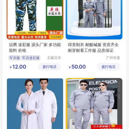
喆腾 迷彩服 源头厂家 多功能
得美制衣 耐酸碱服 资质齐全
面料 价格
耐穿耐看工作服 品质保证
军训服
军训迷彩服
石家庄市
广州市黄
喆腾服饰
埔区得美
迷彩服
劳保迷彩服
12.00
50.00
拨打电话
有限公司
拨打电话
制衣厂
￥
￥