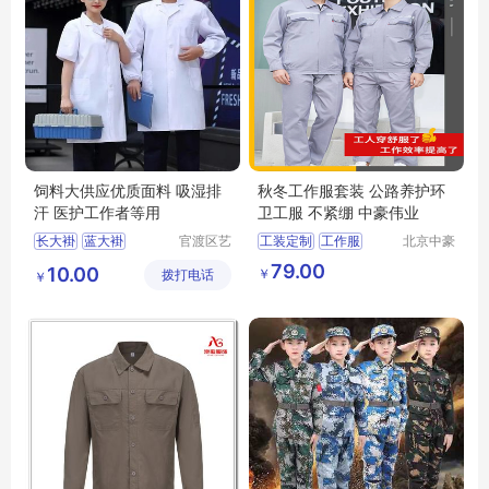
饲料大供应优质面料 吸湿排
秋冬工作服套装 公路养护环
汗 医护工作者等用
卫工服 不紧绷 中豪伟业
长大褂
蓝大褂
官渡区艺
工装定制
工作服
北京中豪
衫百货经
伟业服装
迷彩大褂
白大褂
79.00
10.00
￥
拨打电话
营部
有限公司
￥
护士服