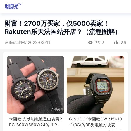
财富！2700万买家，仅5000卖家！
Rakuten乐天法国站开店？（流程图解）
蓝海亿观网/ 2022-03-11
2513
89
卡西欧 光动能电波登山表男P
G-SHOCK卡西欧GW-M5610
RG-600Y/650Y/240/-1 PR
-1/BC/R/BB男电波方块表抬
W-60/6600/50
手亮GW-5000原点