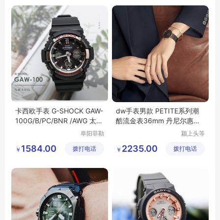
卡西欧手表 G-SHOCK GAW-
dw手表男款 PETITE系列潮
100G/B/PC/BNR /AWG 太阳
酷流金表36mm 丹尼尔惠灵
能电波防水男表
顿旗舰店
阜阳菲勒
颍上头等
科技有限
舱科技发
1584.00
2235.00
拨打电话
公司
拨打电话
展有限公
￥
￥
司