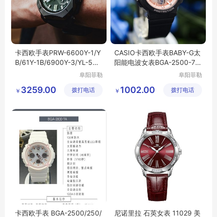
卡西欧手表PRW-6600Y-1/Y
CASIO卡西欧手表BABY-G太
B/61Y-1B/6900Y-3/YL-5光
阳能电波女表BGA-2500-7A/
能电波登山男表
1A2/2800-4A
阜阳菲勒
阜阳菲勒
科技有限
科技有限
3259.00
1002.00
拨打电话
公司
拨打电话
公司
￥
￥
卡西欧手表 BGA-2500/250/
尼诺里拉 石英女表 11029 美