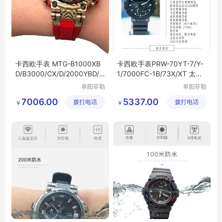
卡西欧手表 MTG-B1000XB
卡西欧手表PRW-70YT-7/Y-
D/B3000/CX/D/2000YBD/X
1/7000FC-1B/73X/XT 太阳
D/XB电波蓝牙男表
能电波登山男表
阜阳菲勒
阜阳菲勒
科技有限
科技有限
7006.00
5337.00
拨打电话
公司
拨打电话
公司
￥
￥