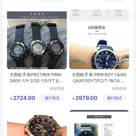
卡西欧手表PROTREK PRW-
卡西欧手表 PRW-60Y-1A/60
3400-1/Y-2/30-1/5/YT太阳
-2A/6100YT/FC/T-7A/1A 太
能电波登山男表
阳能电波男表
阜阳菲勒
阜阳菲勒
科技有限
科技有限
2724.00
2979.00
拨打电话
公司
拨打电话
公司
￥
￥