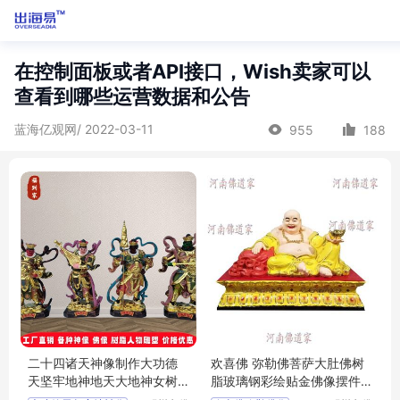
在控制面板或者API接口，Wish卖家可以
查看到哪些运营数据和公告
蓝海亿观网/ 2022-03-11
955
188
二十四诸天神像制作大功德
欢喜佛 弥勒佛菩萨大肚佛树
天坚牢地神地天大地神女树
脂玻璃钢彩绘贴金佛像摆件
脂彩绘佛像批
批发