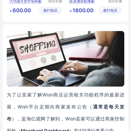
大功德天坚牢地神像
邓州市佛
欢喜佛弥勒佛像
邓州市佛
道家工艺
道家工艺
玻璃钢彩绘贴金
玻璃钢彩绘贴金
600.00
1800.00
拨打电话
厂
拨打电话
厂
￥
￥
河南佛道家厂家直销
河南佛道家厂家直销
Wish商店运营相关功能程序的最新进
为了让卖家了解
展，Wish平台定期向商家发布公告（
通常是每天发
Wish卖家可以通过商家控制
布
），蓝海亿观网了解到，
面板（
Merchant Dashboard
API进行查看公告。
）和