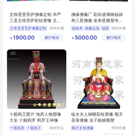
文殊普贤菩萨佛像定制 华严
佛缘佛像厂 彩绘玻璃钢福禄
三圣文殊菩萨彩绘塑像 文殊
寿三星佛像 老寿星雕塑寺庙
师利法王子
神
文殊普贤菩萨佛像定制
邓州市佛
福禄寿
南极仙翁
福星
邓州市佛
道家工艺
道家工艺
华严三圣
1900.00
5000.00
拨打电话
厂
拨打电话
厂
￥
￥
文殊菩萨彩绘塑像
十殿阎王图片 地府人物塑像
临水夫人铜雕彩绘塑像 顺天
大全 十殿阎罗 阎罗王神像
圣母佛像 送子娘娘雕塑
十殿阎君
十殿阎王
邓州市云
顺天圣母佛像
邓州市佛
峰佛像雕
道家工艺
十殿阎罗
东岳大帝
送子娘娘雕塑