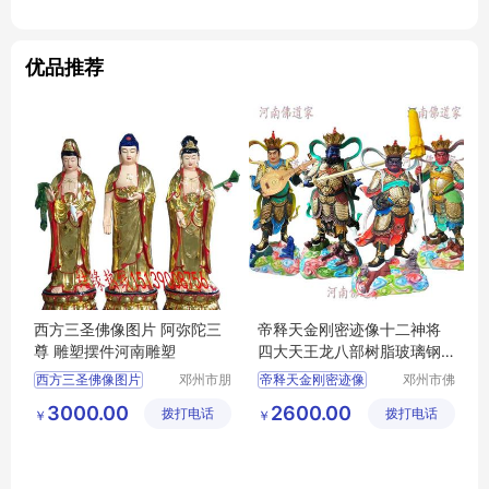
优品推荐
西方三圣佛像图片 阿弥陀三
帝释天金刚密迹像十二神将
尊 雕塑摆件河南雕塑
四大天王龙八部树脂玻璃钢
佛像摆件批发
西方三圣佛像图片
邓州市朋
帝释天金刚密迹像
邓州市佛
林阁工艺
道家工艺
阿弥陀三尊
河南雕塑
祭祀宗教用品
3000.00
2600.00
拨打电话
品店
拨打电话
厂
￥
￥
河南佛道家厂家直销