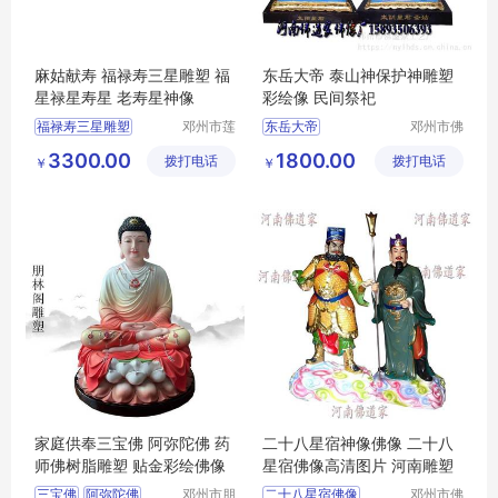
麻姑献寿 福禄寿三星雕塑 福
东岳大帝 泰山神保护神雕塑
星禄星寿星 老寿星神像
彩绘像 民间祭祀
福禄寿三星雕塑
邓州市莲
东岳大帝
邓州市佛
花神佛像
道家工艺
福星禄星寿星
玻璃钢彩绘贴金
3300.00
1800.00
拨打电话
工艺厂
拨打电话
厂
￥
￥
老寿星神像
河南佛道家厂家直销
家庭供奉三宝佛 阿弥陀佛 药
二十八星宿神像佛像 二十八
师佛树脂雕塑 贴金彩绘佛像
星宿佛像高清图片 河南雕塑
三宝佛
阿弥陀佛
邓州市朋
二十八星宿佛像
邓州市佛