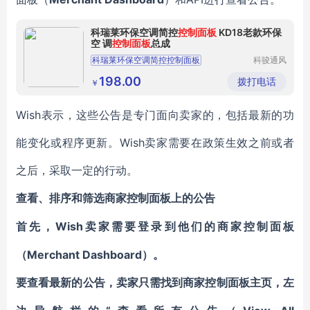
科瑞莱环保空调简控
控制面板
KD18老款环保
空 调
控制面板
总成
科瑞莱环保空调简控控制面板
科骏通风
设备（东
环保空调配件
空调配件
莞）有限
198.00
拨打电话
￥
公司
环保空调简控控制面板
Wish表示，这些公告是专门面向卖家的，包括最新的功
能变化或程序更新。Wish卖家需要在政策生效之前或者
之后，采取一定的行动。
查看、排序和筛选商家控制面板上的公告
Wish卖家需要登录到他们的商家控制面板
首先，
（Merchant Dashboard）。
要查看最新的公告，卖家只需找到商家控制面板主页，左