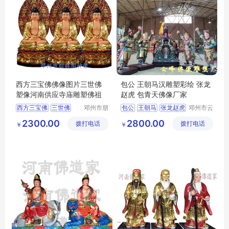
西方三宝佛佛像图片三世佛
包公 王朝马汉雕塑彩绘 张龙
塑像河南供应寺庙雕塑佛祖
赵虎 包青天佛像厂家
西方三宝佛
三世佛
邓州市朋
包公
王朝马
张龙赵虎
邓州市云
林阁工艺
峰佛像雕
佛祖
包青天
2300.00
2800.00
拨打电话
品店
拨打电话
塑厂
￥
￥