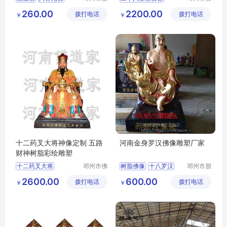
林阁工艺
道家工艺
药师佛
二十八星宿神像
260.00
2200.00
拨打电话
品店
拨打电话
厂
￥
￥
河南雕塑
十二药叉大将神像定制 五路
河南金身罗汉佛像雕塑厂家
财神树脂彩绘雕塑
十二药叉大将
邓州市佛
树脂佛像
十八罗汉
邓州市朋
道家工艺
林阁工艺
玻璃钢彩绘贴金
金身罗汉
2600.00
600.00
拨打电话
厂
拨打电话
品店
￥
￥
河南佛道家