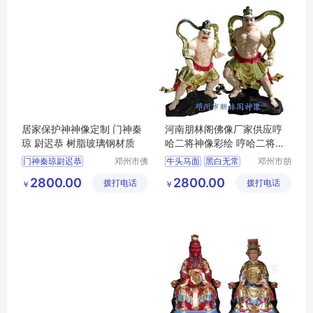
居家保护神神像定制 门神秦
河南朋林阁佛像厂家供应哼
琼 尉迟恭 树脂玻璃钢材质
哈二将神像彩绘 哼哈二将玻
璃钢 祭祀用品
门神秦琼尉迟恭
邓州市佛
牛头马面
黑白无常
邓州市朋
道家工艺
林阁工艺
玻璃钢彩绘贴金
判官
2800.00
2800.00
拨打电话
厂
拨打电话
品店
￥
￥
祭祀宗教用品