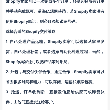
Shopify卖家可以一次完成多个订单，
只要
选择所有订单
Shopify卖家没有
并手动完成
既可。蓝海亿观网获悉，若
使用Shopify船运，则
必须添加跟踪号码。
Shopify
选择
合适的
交付
策略
1.
Shopify卖家
自己处理
产品运输。
可以选择从家里发
货，自己处理标签，或者
选择
自动化处理过程。
当然，
Shopify卖家
还
可以把
产品
带到邮局。
2.
Shopify卖家可以
外包，
与
交付
伙伴合作
。通过合作，
省去很多时间和精力，可以
存储、运输和跟踪包裹。
3.
托运
。
订单收到后，直接发
信息
给供应商或卸货伙
伴，
由他们
直接发送给客户。