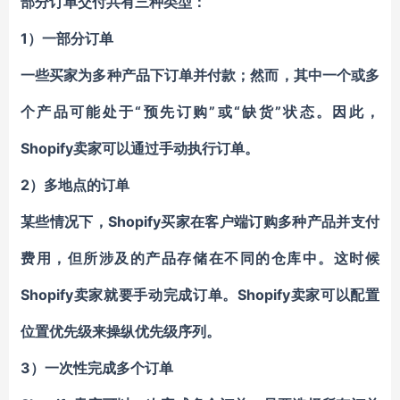
部分订单交付
共有三种类型：
1）
一部分
订单
一些
买家
为多
种产品
下订单并付款；然而，其中一个或多
“
”
“
”状态
个
产品
可能
处于
预先订购
或
缺货
。因此，
Shopify卖家
可以
通过手动执行订单。
2）多
地点的订单
Shopify买家在
某
些情况下，
客户端订购多
种产品
并支付
费用，但所涉及的
产品
存储在不同的仓库中。
这时候
Shopify卖家就要手动完成订单。Shopify
卖家可以配置
位置优先级来操纵优先级序列。
3）
一次
性完成
多
个
订单