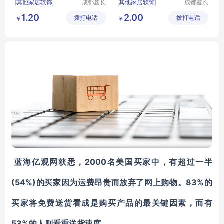
其他家居软饰
成都鑫长
其他家居软饰
成都鑫长
视装饰材
视装饰材
1.20
2.00
拨打电话
料有限公
拨打电话
料有限公
￥
￥
司
司
2000名美国
蓝海亿观网获悉，
买家中，有
超过一半
(54%)的
83%
买家因为运费昂贵而
放弃了网上购物
。
的
买家
将免费送货
看成是购买产品的
最关键因素，
而有
53%的人
则
看重送货速度。