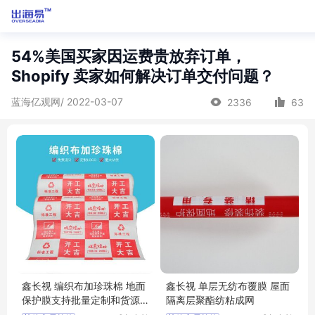
54%美国买家因运费贵放弃订单，
Shopify 卖家如何解决订单交付问题？
蓝海亿观网/ 2022-03-07
2336
63
鑫长视 编织布加珍珠棉 地面
鑫长视 单层无纺布覆膜 屋面
保护膜支持批量定制和货源
隔离层聚酯纺粘成网
充足