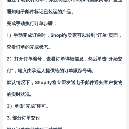
通知电子邮件
标记
已装运
的产品
。
完成
手动执行订单
步骤：
1）
Shopify卖家
“
”页面，
手动完成订单时，
可以
转到
订单
查看订单的完成状态。
2）
“开始
打开订单编号
，
查看订单详细信息，然后单击
交
”
付
，
输入由承运人提供给
的
订单跟踪号码。
Shopify将立即发送电子邮件通知客户
默认情况下，
货物
的实时状况
。
3）
“完成”
单击
即可
。
3.
部分订单交付