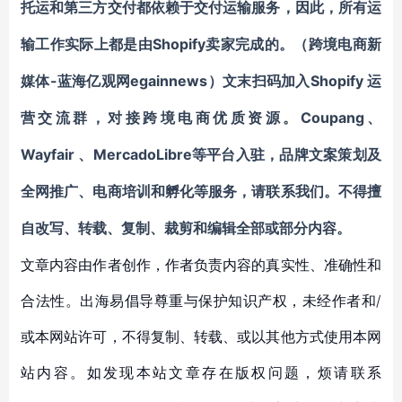
托运和第三方
交付
都依赖于
交付运输
服务，因此，所有
运
Shopify卖家完成的。
输
工作
实际上
都是由
（跨境电商新
-蓝海亿观网egainnews）文末
Shopify 运
媒体
扫码
加
入
营交流群
Coupang、
，对接跨境电商优质资源。
Wayfair 、MercadoLibre
等平台入驻，
品牌文案策划及
全网推广、电商培训和孵化
等服务，请联系我们。不得擅
自
改写、转载、复制、裁剪和编辑
全部或部分内容。
文章内容由作者创作，作者负责内容的真实性、准确性和
合法性。出海易倡导尊重与保护知识产权，未经作者和/
或本网站许可，不得复制、转载、或以其他方式使用本网
站内容。如发现本站文章存在版权问题，烦请联系