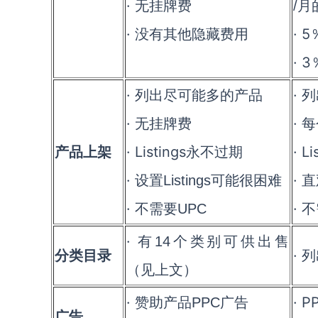
· 无挂牌费
/
月
· 没有其他隐藏费用
· 5
· 3
· 列出尽可能多的产品
· 
· 无挂牌费
· 
产品上架
· Listings
· Li
永不过期
· 设置
· 
Listings
可能很困难
· 不需要
· 
UPC
· 有
14
个类别可供出售
分类目录
· 
（见上文）
· 赞助产品
· P
PPC
广告
广告