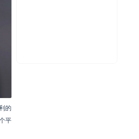
获利的
个平