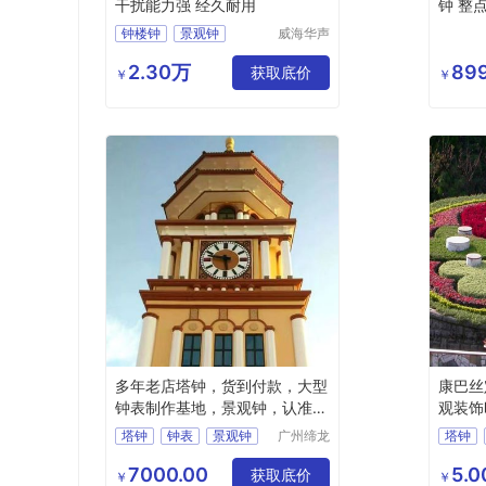
干扰能力强 经久耐用
钟 整
钟楼钟
景观钟
威海华声
钟表技术
楼顶钟表
楼顶装饰钟
有限公司
2.30万
899
塔钟更换
获取底价
￥
￥
多年老店塔钟，货到付款，大型
康巴丝
钟表制作基地，景观钟，认准缔
观装饰
龙
塔钟
钟表
景观钟
广州缔龙
塔钟
钟表有限
花坛钟
高端塔钟
户外大
公司
7000.00
5.
获取底价
花钟
￥
￥