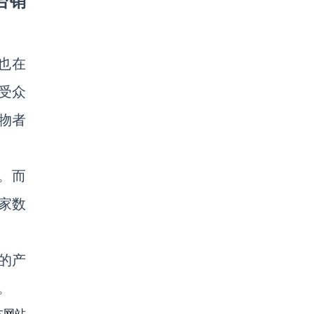
台销
也在
受众
购物者
。而
卖家数
的产
。
本网站