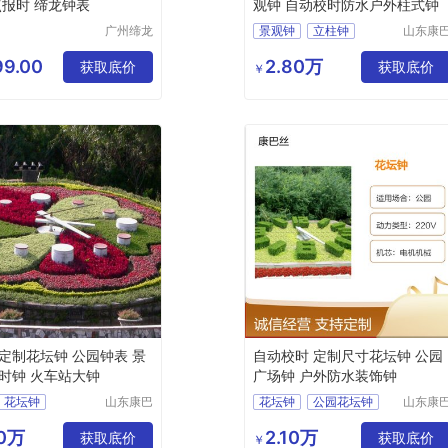
点报时 缔龙钟表
观钟 自动校时防水户外柱式钟
广州缔龙
景观钟
立柱钟
山东康
钟表有限
丝实业
柱式钟
街道景观钟
公司
限公司
9.00
2.80万
获取底价
公园景观钟
获取底价
￥
定制花坛钟 公园钟表 景
自动校时 定制尺寸花坛钟 公园
时钟 火车站大钟
广场钟 户外防水装饰钟
花坛钟
山东康巴
花坛钟
公园花坛钟
山东康
丝实业有
丝实业
钟
景观钟
景区花坛钟
限公司
限公司
00万
2.10万
获取底价
小区花坛钟
装饰钟
获取底价
￥