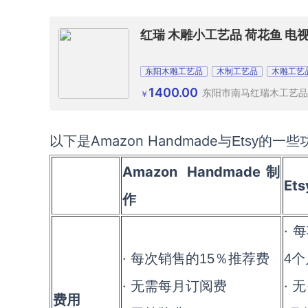
红瑞 木雕小工艺品 荷花鱼 电
东阳木雕工艺品
木制工艺品
木雕工艺
1400.00
东阳市南马红瑞木工艺品
￥
Amazon Handmade
以下是
与
Etsy
的一些
Amazon Handmade
制
Ets
作
· 
· 每次销售的
15
％推荐费
4
个
· 无需每月订阅费
·
费用