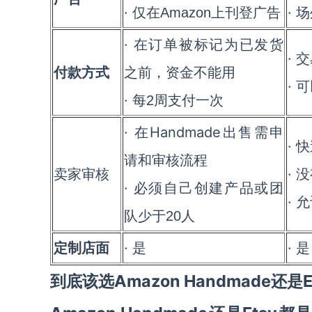
· 仅在
· 
Amazon
上刊登广告
· 在订单被标记为已发货
·
付款方式
之前，资金不能用
· 
· 每
2
周支付一次
· 在Handmade出售需申
·
请和审核流程
卖家审核
· 
· 必须自己创建产品或团
· 
队少于
20
人
定制店面
· 是
· 是
到底该选Amazon Handmade还是E