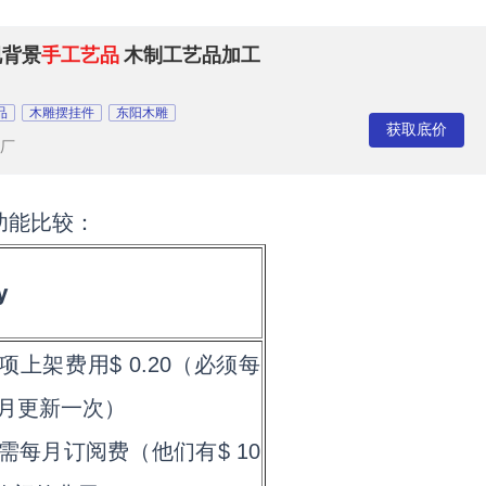
视背景
手工艺品
木制工艺品加工
品
木雕摆挂件
东阳木雕
获取底价
厂
功能
比较：
y
每项上架费用
$ 0.20
（必须每
月更新一次）
 无需每月订阅费（他们有
$ 10