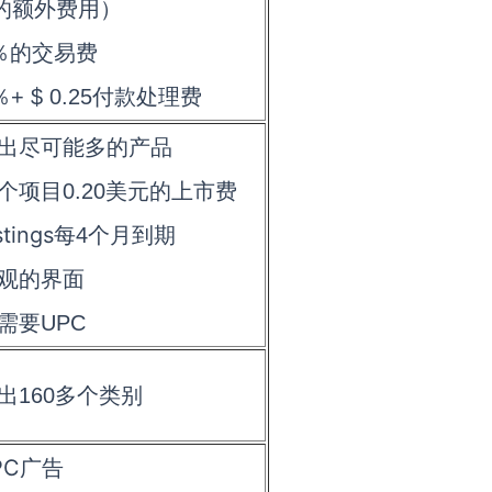
的额外费用）
％的交易费
％
+ $ 0.25
付款处理费
列出尽可能多的产品
每个项目
0.20
美元的上市费
stings
每
4
个月到期
直观的界面
不需要
UPC
列出
160
多个类别
PC
广告