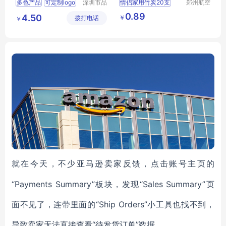
多色产品
可定制logo
深圳市品
情侣家用竹炭20支
郑州航空
极口腔生
港区全瑞
源头工厂
销售北美
两个成人牙刷
0.89
4.50
￥
拨打电话
物科技有
琦日用品
￥
方便携带
儿童支5软毛牙刷
限公司
店
就在今天，不少亚马逊卖家反馈，点击账号主页的
“Payments Summary”板块，发现“Sales Summary”页
面不见了，连带里面的“Ship Orders”小工具也找不到，
导致卖家无法直接查看“待发货订单”数据。