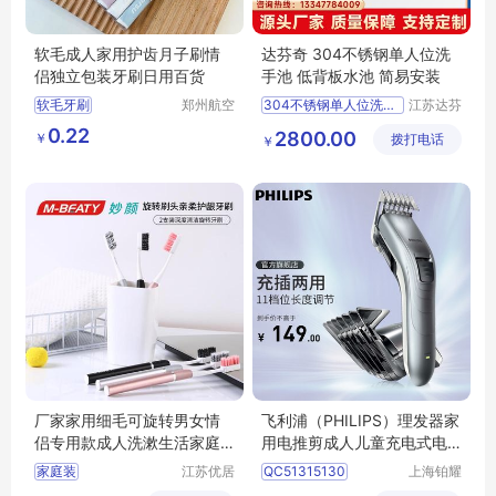
软毛成人家用护齿月子刷情
达芬奇 304不锈钢单人位洗
侣独立包装牙刷日用百货
手池 低背板水池 简易安装
软毛牙刷
郑州航空
304不锈钢单人位洗手池
江苏达芬
港区芙乐
奇科技股
成人家用护齿
月子刷
不锈钢304手术室洗手池
0.22
2800.00
￥
鑫日用百
拨打电话
份有限公
￥
情侣牙刷
日用百货
不锈钢水槽
货店
司
低背板水池
洗手池
厂家家用细毛可旋转男女情
飞利浦（PHILIPS）理发器家
侣专用款成人洗漱生活家庭
用电推剪成人儿童充电式电
装清洁牙刷
推子电动理发剪QC5130&Q
家庭装
江苏优居
QC51315130
上海铂耀
C5131随机发货全家适用
客日用品
照明器材
QC5131