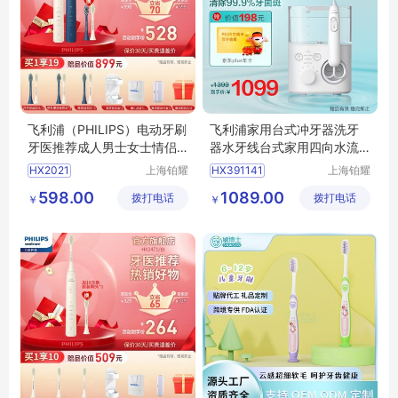
飞利浦（PHILIPS）电动牙刷
飞利浦家用台式冲牙器洗牙
牙医推荐成人男士女士情侣
器水牙线台式家用四向水流
声波震动牙刷HX24715效宝
科技4种洁齿模式10级洁齿力
HX2021
上海铂耀
HX391141
上海铂耀
藏刷五种模式【三八妇女节
度水魔方白色HX3911/41
照明器材
照明器材
HX2471情侣款
598.00
1089.00
拨打电话
有限公司
拨打电话
有限公司
礼物】HX挺值
￥
￥