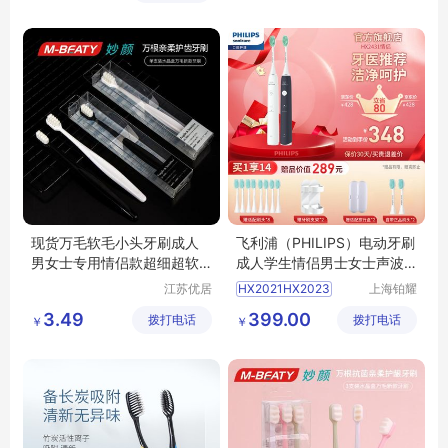
司
货店
蒸馏水机器
牙科蒸馏水机
现货万毛软毛小头牙刷成人
飞利浦（PHILIPS）电动牙刷
男女士专用情侣款超细超软
成人学生情侣男士女士声波
家用 正品
震动牙刷新升级净力刷牙医
江苏优居
HX2021HX2023
上海铂耀
推荐温和清洁【三八妇女节
客日用品
照明器材
HX2431情侣套装
3.49
399.00
拨打电话
有限公司
拨打电话
有限公司
￥
礼物】HX243品质好
￥