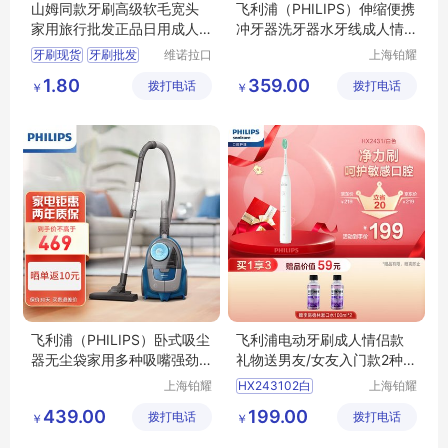
山姆同款牙刷高级软毛宽头
飞利浦（PHILIPS）伸缩便携
家用旅行批发正品日用成人
冲牙器洗牙器水牙线成人情
儿童厂家批发
侣款礼物3种模式含3款专业
牙刷现货
牙刷批发
维诺拉口
上海铂耀
喷嘴小净瓶HX3331不焦绿
腔用品
照明器材
牙刷代工
牙刷定制
1.80
359.00
拨打电话
(广州)有
拨打电话
有限公司
￥
￥
牙刷oem
限公司
飞利浦（PHILIPS）卧式吸尘
飞利浦电动牙刷成人情侣款
器无尘袋家用多种吸嘴强劲
礼物送男友/女友入门款2种模
吸力大功率99.9%除尘XB20
式洁齿护龈净力刷白色HX24
上海铂耀
HX243102白
上海铂耀
22/81
31/02
照明器材
照明器材
HX2021
439.00
199.00
拨打电话
有限公司
拨打电话
有限公司
￥
￥