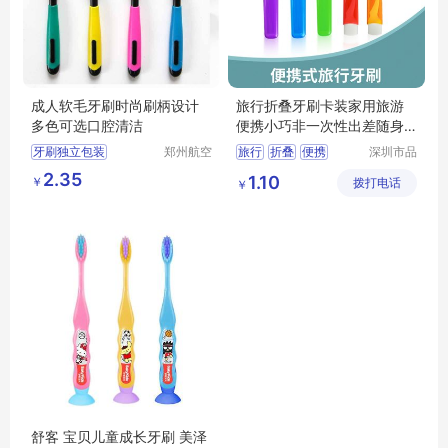
成人软毛牙刷时尚刷柄设计
旅行折叠牙刷卡装家用旅游
多色可选口腔清洁
便携小巧非一次性出差随身
超细软毛牙刷
牙刷独立包装
郑州航空
旅行
折叠
便携
深圳市品
港区芙乐
极口腔生
牙刷多色
2.35
1.10
￥
鑫日用百
拨打电话
物科技有
￥
舒适时尚刷柄
货店
限公司
舒客 宝贝儿童成长牙刷 美泽