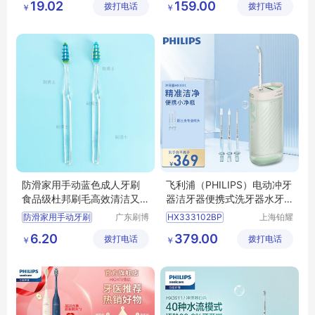
19.02
159.00
拨打电话
有限公司
拨打电话
有限公司
￥
￥
防滑家用手动蓝色成人牙刷
飞利浦（PHILIPS）电动冲牙
食品级杜邦刷毛高效清洁又
器洁牙器便携式洗牙器水牙
护牙
线口腔护理除牙菌斑正畸适
防滑家用手动牙刷
广东刷博
HX333102BP
上海铂耀
用家用台式大容量HX3331/0
士科技有
照明器材
蓝色成人牙刷
6.20
379.00
拨打电话
限公司
拨打电话
有限公司
￥
2
￥
手动牙刷
成人家用牙刷
杜邦刷毛成人牙刷