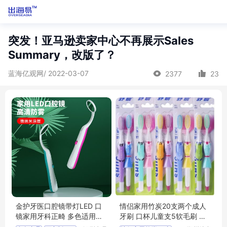
突发！亚马逊卖家中心不再展示Sales
Summary，改版了？
蓝海亿观网/ 2022-03-07
2377
23
金护牙医口腔镜带灯LED 口
情侣家用竹炭20支两个成人
镜家用牙科正畸 多色适用于
牙刷 口杯儿童支5软毛刷 送
北美地区
细丝家庭装