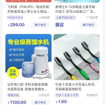
飞利浦（PHILIPS）电动牙刷
刷博士6-12岁吸盘儿童牙刷
牙医推荐成人男士女士情侣
代加工 软毛洁齿刷工厂 支持
声波震动牙刷HX24715效宝
OEM定制
HX203304
上海铂耀
儿童牙刷代加工
广东刷博
藏刷五种模式【三八妇女节
照明器材
士科技有
HX247103
儿童牙刷代工
299.00
面议
拨打电话
有限公司
拨打电话
限公司
礼物】HX品质好
￥
儿童牙刷工厂
儿童牙刷OEM
儿童牙刷定制
达芬奇口腔 牙科实验室蒸馏
竹炭十支装小月亮成人软毛
水提取设备 蒸馏水蒸馏水机
牙刷家庭装细软毛
器
蒸馏水机
江苏达芬
竹炭十支装小月亮
郑州航空
奇科技股
港区芙乐
蒸馏水制取机设备
成人软毛家庭装
1.90
1100.00
￥
拨打电话
份有限公
鑫日用百
￥
实验室蒸馏水提取设备
牙刷软毛