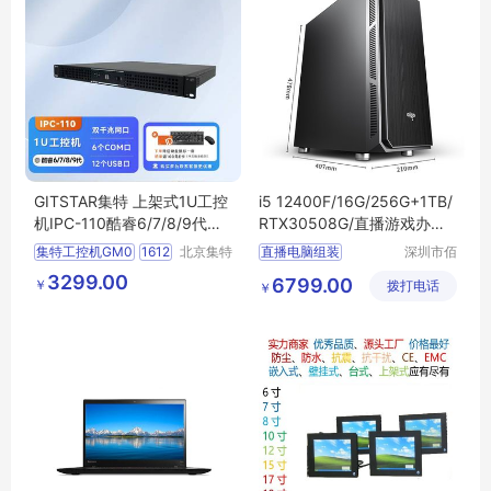
GITSTAR集特 上架式1U工控
i5 12400F/16G/256G+1TB/
机IPC-110酷睿6/7/8/9代
RTX30508G/直播游戏办公
（GM0-1612）
台式电脑
集特工控机GM0
1612
北京集特
直播电脑组装
深圳市佰
智能科技
特尚达科
1u上架工控机IPC
110
2022年主流电脑
3299.00
6799.00
￥
有限公司
拨打电话
技有限公
￥
机架式工控机
2022年主流电脑报价
司
集特定制型电脑
节能环保产品厂家定制