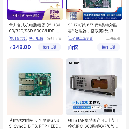
攀升台式机电脑租赁 (I5-134
SD170/第 6/7 代®英特尔酷
00/32G/SSD 500G/HDD 1
睿™处理器，搭载英特尔® H1
T/RTX4060 8G)
10 处理器
攀升台式机
攀升电脑
深圳市信
三个独立显示器
上海蓝锐
安云信息
智能科技
电脑租赁
租电脑
丰富的IO
多重扩展
348.00
面议
拨打电话
技术有限
拨打电话
有限公司
￥
台式电脑
公司
从时钟对时板卡 可跟踪GNS
GITSTAR集特国产 4U上架工
S, SyncE, BITS, PTP (IEEE1
控机IPC-660酷睿6/7/8/9代