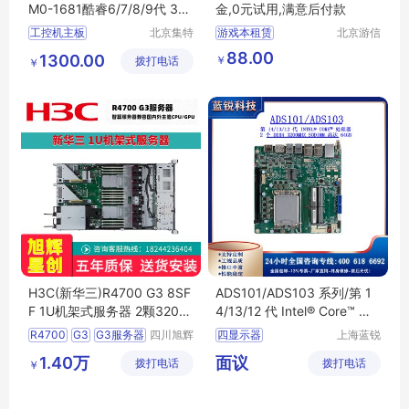
M0-1681酷睿6/7/8/9代 3个
金,0元试用,满意后付款
PCI槽10USB
工控机主板
北京集特
游戏本租赁
北京游信
智能科技
时代科技
酷睿6789代处理器
游戏电脑租赁
88.00
1300.00
￥
拨打电话
有限公司
有限公司
￥
集特工控机
笔记本电脑租赁
支持3个PCI槽10USB
电脑游戏租赁
GM0
1681
游戏主机租赁
H3C(新华三)R4700 G3 8SF
ADS101/ADS103 系列/第 1
F 1U机架式服务器 2颗3204/
4/13/12 代 Intel® Core™ 处
32GB/2块1.2TBSAS
理器
R4700
G3
G3服务器
四川旭辉
四显示器
上海蓝锐
星创科技
智能科技
1U机架式服务器
支持高达4K2K的分
1.40万
面议
拨打电话
有限公司
拨打电话
有限公司
￥
多重扩展
丰富的IO