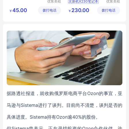
优客美租
次新机X230笔记本
优客美租
（深圳）
（深圳）
次新机笔记本
45.00
230.00
拨打电话
信息科技
拨打电话
信息科技
￥
￥
出售笔记本X230
有限公司
有限公司
Ozon
据路透社报道，就收购俄罗斯电商平台
的事宜，亚
Sistema进行了谈判。目前尚不清楚，谈判是否的
马逊与
具体进度。Sistema持有Ozon逾40%的股份。
Sistema曾表示，正在
Ozon
但
寻找投资的
合作伙伴，许