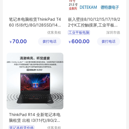
笔记本电脑租赁ThinkPad T4
嵌入壁挂8/10/12/15/17/19/2
60 I5(6代)/8G/128SSD/14.1
2寸K工控触摸屏,工业平板电
寸 性价比高
脑一体机
优客美租
工业平板电脑
深圳市德
（深圳）
特康电子
70.00
600.00
拨打电话
信息科技
拨打电话
有限公司
￥
￥
有限公司
ThinkPad R14 全新笔记本电
脑租赁 出租 I3(11代)/8G/25
6SSD/14.1寸
笔记本租赁价格
优客美租