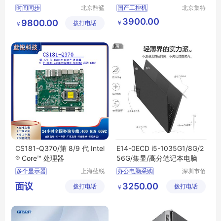
588-2008)
win7/10系统
时间同步
北京酷鲨
国产工控机
北京集特
科技有限
智能科技
工业自动化控制系统
3900.00
9800.00
￥
拨打电话
公司
有限公司
￥
工控机一体机
集特工业电脑IPC
660
工业电脑服务器
CS181-Q370/第 8/9 代 Intel
E14-0ECD i5-1035G1/8G/2
® Core™ 处理器
56G/集显/高分笔记本电脑
多个显示器
上海蓝锐
办公电脑采购
深圳市佰
智能科技
特尚达科
支持高达4K2K的分
深圳笔记本电脑
面议
3250.00
拨打电话
有限公司
拨打电话
技有限公
￥
多种扩展
丰富的IO
办公笔记本电脑
司
轻薄笔记本
华强北笔记本报价