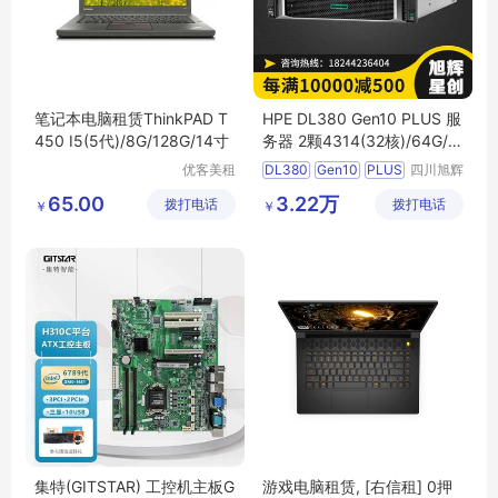
笔记本电脑租赁ThinkPAD T
HPE DL380 Gen10 PLUS 服
450 I5(5代)/8G/128G/14寸
务器 2颗4314(32核)/64G/4
块1.2TB硬盘/2*800W
优客美租
DL380
Gen10
PLUS
四川旭辉
（深圳）
星创科技
PLUS服务器
65.00
3.22万
拨打电话
信息科技
拨打电话
有限公司
￥
￥
HPE服务器
有限公司
集特(GITSTAR) 工控机主板G
游戏电脑租赁, [右信租] 0押