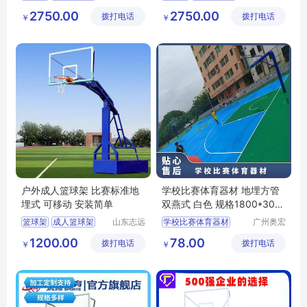
泰球星体
泰球星体
篮球架户外
篮球架户外
2750.00
2750.00
拨打电话
育器材有
拨打电话
育器材有
￥
￥
限公司
限公司
户外成人篮球架 比赛标准地
学校比赛体育器材 地埋方管
埋式 可移动 安装简单
双燕式 白色 规格1800*305
0 电动液压
篮球架
成人篮球架
山东志远
学校比赛体育器材
广州奥宏
教学设备
体育产业
1200.00
78.00
拨打电话
有限公司
拨打电话
有限公司
￥
￥