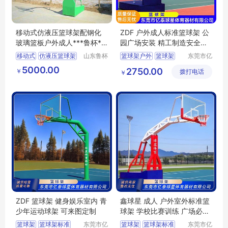
移动式仿液压篮球架配钢化
ZDF 户外成人标准篮球架 公
玻璃篮板户外成人***鲁杯**
园广场安装 精工制造安全稳
*
固
移动式
仿液压篮球架
山东鲁杯
篮球架户外
篮球架
东莞市亿
电气有限
泰球星体
篮球架
篮球架标准
5000.00
2750.00
￥
公司
拨打电话
育器材有
￥
限公司
ZDF 篮球架 健身娱乐室内 青
鑫球星 成人 户外室外标准篮
少年运动球架 可来图定制
球架 学校比赛训练 广场必备
运动器材
篮球架
篮球架标准
东莞市亿
篮球架
篮球架标准
东莞市亿