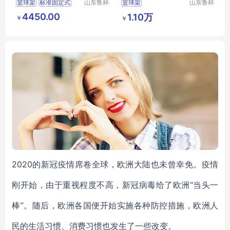
篮球架
标准固定式
山东鲁杯
篮球架
山东鲁杯
电气有限
电气有限
室外篮球架
手动液压篮球架
标准
4450.00
1.10万
￥
￥
公司
公司
2020的新冠疫情席卷全球，欧洲大陆也未曾幸免。疫情
刚开始，由于重视程度不高，新冠病毒给了欧洲“当头一
棒”。随后，欧洲各国便开始实施各种防控措施，欧洲人
民的生活习惯、消费习惯也发生了一些改变。