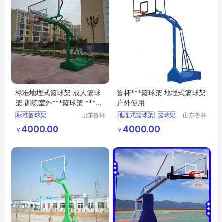
标准地埋式篮球架 成人篮球
鲁杯***篮球架 地埋式篮球架
架 训练室外***篮球架 ***销
户外使用
售
标准篮球架
山东鲁杯
地埋式篮球架
篮球架
山东鲁杯
电气有限
电气有限
地埋式篮球架
销售
4000.00
4000.00
￥
￥
公司
公司