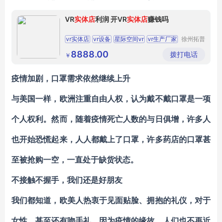
VR
实体店
利润 开VR
实体店
赚钱吗
vr实体店
vr设备
星际空间vr
vr生产厂家
徐州拓普
互动智能
科技有限
8888.00
拨打电话
￥
公司
疫情加剧，
口罩
需求依然继续上升
与美国一样，欧洲注重自由人权，认为戴不戴口罩是一项
个人权利。然而，随着疫情死亡人数的与日俱增，许多人
也开始恐慌起来，人人都戴上了口罩，许多药店的口罩甚
至被抢购一空，一直处于缺货状态。
不接触不握手，我们还是好朋友
我们都知道，欧美人热衷于见面贴脸、拥抱的礼仪，对于
女性，甚至还有吻手礼。因为疫情的缘故，人们也不再近