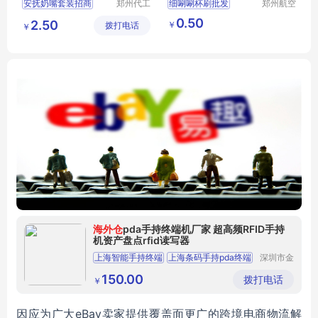
安抚奶嘴套装招商
郑州代工
细唰唰杯刷批发
郑州航空
帮网络科
港区芙乐
安抚奶嘴套装代理
亚马逊四件套瓶刷
0.50
2.50
￥
拨打电话
技有限公
鑫日用百
￥
卡通安抚奶嘴代理
水杯清洁刷
奶瓶刷
司
货店
硅胶安抚奶嘴招商
安睡玩嘴代理
海外仓
pda手持终端机厂家 超高频RFID手持
机资产盘点rfid读写器
上海智能手持终端
上海条码手持pda终端
深圳市金
怡智能有
上海物流公司pda
上海手持身份证验证机
限公司
150.00
拨打电话
￥
上海停车收费手持终端
因应为广大eBay卖家提供覆盖面更广的跨境电商物流解