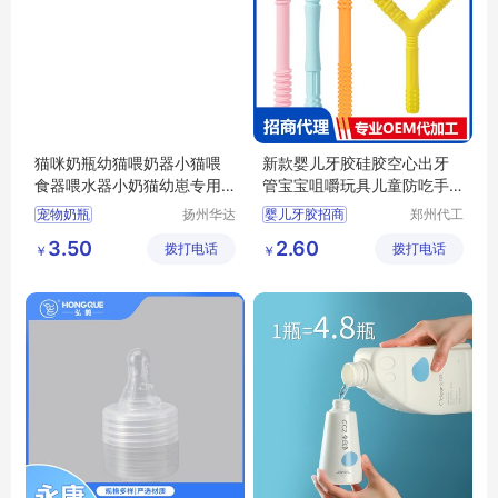
猫咪奶瓶幼猫喂奶器小猫喂
新款婴儿牙胶硅胶空心出牙
食器喂水器小奶猫幼崽专用
管宝宝咀嚼玩具儿童防吃手
奶嘴宠物用品
磨牙棒招商代理 定制批发
宠物奶瓶
扬州华达
婴儿牙胶招商
郑州代工
塑料制品
帮网络科
宝宝咀嚼玩具代理
3.50
2.60
拨打电话
制造有限
拨打电话
技有限公
￥
￥
防吃手磨牙棒批发
公司
司
宝宝牙胶定制
硅胶牙膏代理