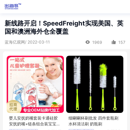
新线路开启！SpeedFreight实现美国、英
国和澳洲海外仓全覆盖
蓝海亿观网/ 2022-03-11
1969
157
婴儿安抚奶嘴套装卡通硅胶
细唰唰杯刷批发 四件套瓶刷
安抚奶嘴+链条组合装宝宝安
水杯清洁刷 奶瓶刷
睡玩嘴招商代理 批发定制