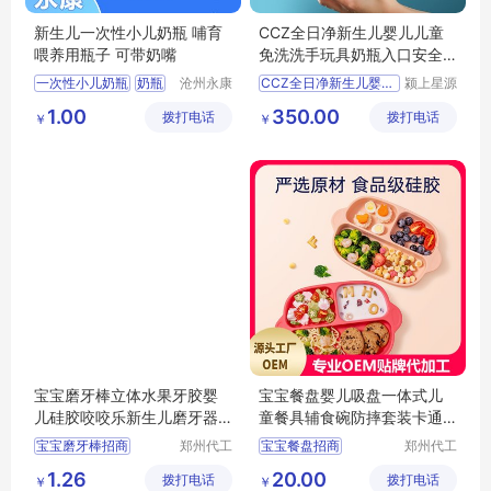
新生儿一次性小儿奶瓶 哺育
CCZ全日净新生儿婴儿儿童
喂养用瓶子 可带奶嘴
免洗洗手玩具奶瓶入口安全
消毒液补充装
一次性小儿奶瓶
奶瓶
沧州永康
CCZ全日净新生儿婴儿儿
颍上星源
医药用品
科技发展
1.00
350.00
拨打电话
有限公司
拨打电话
有限公司
￥
￥
宝宝磨牙棒立体水果牙胶婴
宝宝餐盘婴儿吸盘一体式儿
儿硅胶咬咬乐新生儿磨牙器
童餐具辅食碗防摔套装卡通
安抚咬胶玩具招商代理 定制
分格招商代理定制批发
宝宝磨牙棒招商
郑州代工
宝宝餐盘招商
郑州代工
批发
帮网络科
帮网络科
水果牙胶代理
婴儿餐盘代理
1.26
20.00
拨打电话
技有限公
拨打电话
技有限公
￥
￥
硅胶咬咬乐定制
婴儿餐盘定制