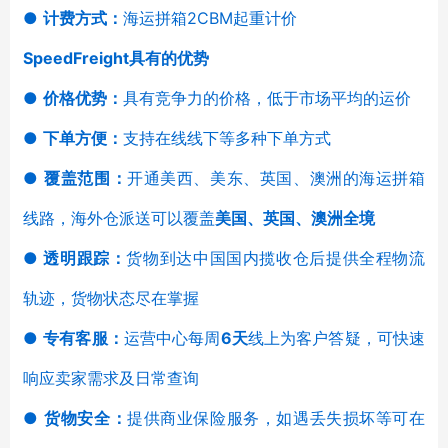
●
计费方式：
海运拼箱2CBM起重计价
SpeedFreight具有的优势
●
价格优势：
具有竞争力的价格，低于市场平均的运价
●
下单方便：
支持在线线下等多种下单方式
●
覆盖范围：
开通美西、美东、英国、澳洲的海运拼箱
线路，海外仓派送可以覆盖
美国、英国、澳洲全境
●
透明跟踪：
货物到达中国国内揽收仓后提供全程物流
轨迹，货物状态尽在掌握
●
专有客服：
运营中心每周
6天
线上为客户答疑，可快速
响应卖家需求及日常查询
●
货物安全：
提供商业保险服务，如遇丢失损坏等可在