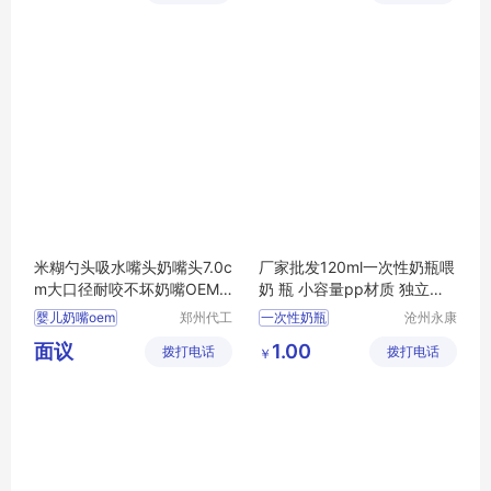
司
司
磨牙器招商
儿童餐具批发
咬胶玩具招商
儿童餐具招商
米糊勺头吸水嘴头奶嘴头7.0c
厂家批发120ml一次性奶瓶喂
m大口径耐咬不坏奶嘴OEM
奶 瓶 小容量pp材质 独立包
代工
装
婴儿奶嘴oem
郑州代工
一次性奶瓶
沧州永康
帮网络科
医药用品
婴儿奶嘴贴牌
面议
1.00
拨打电话
技有限公
拨打电话
有限公司
￥
婴儿奶嘴代加工
司
宝宝奶嘴贴牌
宝宝奶嘴代工