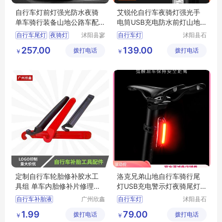
自行车灯前灯强光防水夜骑
艾锐伦自行车夜骑灯强光手
单车骑行装备山地公路车配
电筒USB充电防水前灯山地
件手电筒超亮
车灯骑行装备
自行车尾灯
夜骑灯
沭阳县寥
自行车灯
沭阳县石
若星亦电
补天亦电
警示灯
强光灯
骑车灯
夜骑强光手电筒
257.00
139.00
拨打电话
子商务有
拨打电话
子商务有
￥
￥
自行车灯夜骑灯
限公司
限公司
骑行装备山地车灯
单车前灯
定制自行车轮胎修补胶水工
洛克兄弟山地自行车骑行尾
具组 单车内胎修补片修理工
灯USB充电警示灯夜骑尾灯
具包
前灯LED装备
自行车补胎液
广州欣鑫
自行车灯
沭阳县石
贸易有限
补天亦电
自行车多工能工具
夜骑强光手电筒
1.99
79.00
拨打电话
公司
拨打电话
子商务有
￥
￥
自行车修补贴
自行车灯夜骑灯