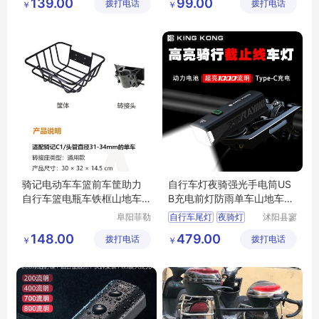
139.00
99.00
拨打电话
子商务有
拨打电话
子商务有
￥
￥
自行车灯夜骑灯
限公司
限公司
骑行装备山地车灯
单车前灯
骑记电动车车篮前车筐助力
自行车灯夜骑强光手电筒US
自行车篮电瓶车铁框山地车
B充电前灯防雨单车山地车夜
前车篮子
间骑行装备
阜阳菲勒
自行车尾灯
夜骑灯
沭阳县寥
科技有限
若星亦电
警示灯
强光灯
骑车灯
148.00
479.00
拨打电话
公司
拨打电话
子商务有
￥
￥
限公司