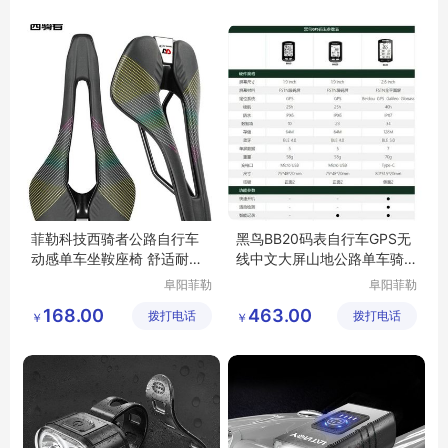
限公司
自行车修补片
骑行装备山地车灯
单车工具组
单车前灯
菲勒科技西骑者公路自行车
黑鸟BB20码表自行车GPS无
动感单车坐鞍座椅 舒适耐用
线中文大屏山地公路单车骑
配件大全
行迈速表 防水
阜阳菲勒
阜阳菲勒
科技有限
科技有限
168.00
463.00
拨打电话
公司
拨打电话
公司
￥
￥