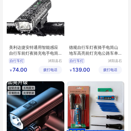
美利达捷安特通用智能感应
德规自行车灯夜骑手电筒山
自行车前灯夜骑充电手电筒
地车高亮前灯充电公路车单
单车骑行装备
车骑行装备
自行车灯
沭阳县石
自行车灯
沭阳县石
补天亦电
补天亦电
夜骑强光手电筒
夜骑强光手电筒
74.00
139.00
拨打电话
子商务有
拨打电话
子商务有
￥
￥
自行车灯夜骑灯
自行车灯夜骑灯
限公司
限公司
骑行装备山地车灯
骑行装备山地车灯
单车前灯
单车前灯