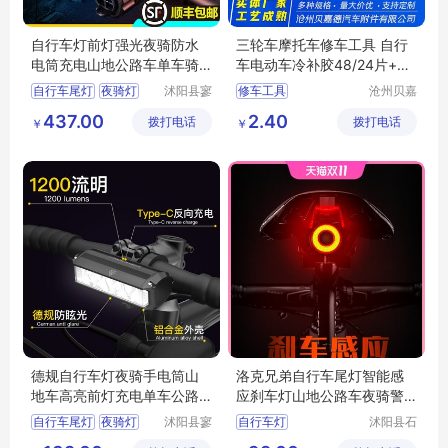
自行车灯前灯强光夜骑防水
三轮车摩托车修车工具 自行
电筒充电山地公路车单车骑
车电动车冷补胶48/24片+胶
行装备高流明
水
自行车尾灯
夜骑灯
沭阳县寥
修车工具
沧州贝嘉
若星亦电
德汽车附
警示灯
强光灯
骑车灯
汽车真空胎修补材料
437.00
2.40
拨打电话
子商务有
拨打电话
件有限公
￥
￥
轮毂修补材料
限公司
司
德规自行车灯夜骑手电筒山
洛克兄弟自行车尾灯智能感
地车高亮前灯充电单车公路
应刹车灯山地公路车夜骑警
车骑行装备
示灯骑行装备
自行车尾灯
夜骑灯
沭阳县寥
自行车灯
沭阳县石
若星亦电
补天亦电
警示灯
强光灯
骑车灯
夜骑强光手电筒