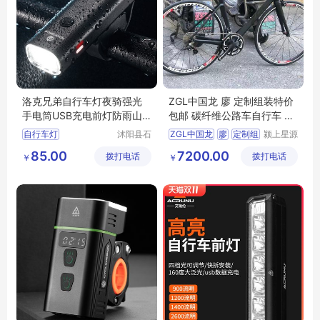
洛克兄弟自行车灯夜骑强光
ZGL中国龙 廖 定制组装特价
手电筒USB充电前灯防雨山
包邮 碳纤维公路车自行车 公
地车骑行装备
路车
自行车灯
沭阳县石
ZGL中国龙
廖
定制组
颍上星源
补天亦电
科技发展
夜骑强光手电筒
85.00
7200.00
拨打电话
子商务有
拨打电话
有限公司
￥
￥
自行车灯夜骑灯
限公司
骑行装备山地车灯
单车前灯