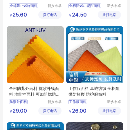
天然纤维棉
全棉阻止燃烧面料
新乡市卓
全棉阻燃功能性面料
新乡市卓
诚特种纺
诚特种纺
防酸面料
功能性面料
劳保工作服用
25.60
24.50
拨打电话
织品有限
拨打电话
织品有限
￥
￥
阻燃布厂家
阻燃布厂家
防火布
公司
公司
工作服面料
工装面料
全棉防紫外面料 抗紫外线面
工作服面料 卓诚纺织 全棉阻
料 功能性面料 可加阻燃防静
燃防撕裂 防护服布料
电功能
防紫外面料
新乡市卓
工作服面料
新乡市卓
诚特种纺
诚特种纺
抗紫外线面料
防撕裂面料
29.00
26.00
拨打电话
织品有限
拨打电话
织品有限
￥
￥
功能性面料
全棉阻燃面料
阻燃布
公司
公司
阻燃防静电面料
阻燃面料
工装面料