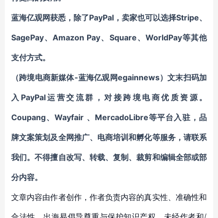
PayPal，卖家也可以选择
Stripe、
蓝海亿观网获悉，除了
SagePay、Amazon Pay、Square、WorldPay
等其他
支付方式。
-蓝海亿观网egainnews）文末
（跨境电商新媒体
扫码
加
PayPal
入
运营交流群
，对接跨境电商优质资源。
Coupang
Wayfair
MercadoLibre等平台入驻
、
、
，
品
牌文案策划及全网推广、电商培训和孵化等服务
，请联系
我们。不得擅自
改写、转载、复制、裁剪和编辑
全部或部
分内容。
文章内容由作者创作，作者负责内容的真实性、准确性和
合法性。出海易倡导尊重与保护知识产权，未经作者和/