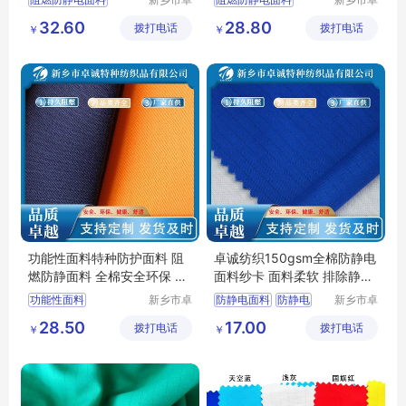
诚特种纺
诚特种纺
防静电面料
阻燃面料
功能性面料
32.60
28.80
拨打电话
织品有限
拨打电话
织品有限
￥
￥
耐酸碱面料
防静电布
工作服面料
公司
公司
CVC阻燃面料
阻燃纱卡
功能性面料特种防护面料 阻
卓诚纺织150gsm全棉防静电
燃防静面料 全棉安全环保 橘
面料纱卡 面料柔软 排除静电
红色丈青色
离子危害
功能性面料
新乡市卓
防静电面料
防静电
新乡市卓
诚特种纺
诚特种纺
特种防护面料
面料
防静电布
28.50
17.00
拨打电话
织品有限
拨打电话
织品有限
￥
￥
阻燃防静面料
工装面料
公司
公司
阻燃布厂家
工作服面料