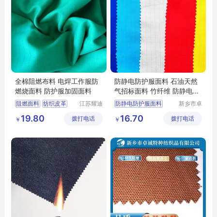
全棉阻燃布料 电焊工作服防
防静电防护服面料 石油天然
燃烧面料 防护服加固面料
气招标面料 竹纤维 防静电面
料155克
阻燃面料
纺织皮革
江苏耀迪
防静电防护服面料
新乡市卓
新材料有
诚特种纺
功能性面料
功能性面料
19.80
16.70
拨打电话
限公司
拨打电话
织品有限
￥
￥
功能性棉类面料
石油天然气招标面料
公司
服装面料
竹纤维
防静电面料