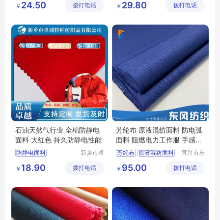
24.50
29.80
拨打电话
织品有限
拨打电话
织品有限
￥
￥
工作服面料
劳保服
公司
公司
石油天然气行业 全棉防静电
芳纶布 原液混纺面料 防电弧
面料 大红色 持久防静电性能
面料 阻燃电力工作服 手感柔
软
防静电面料
新乡市卓
芳纶布
原液混纺面料
宜兴市东
诚特种纺
风纺织有
全棉防静电面料
防电弧面料
18.90
95.00
拨打电话
织品有限
拨打电话
限公司
￥
￥
阻燃防静电面料
阻燃电力工作服
公司
防静电布
石油工作服