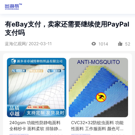
有eBay支付，卖家还需要继续使用PayPal
支付吗
蓝海亿观网/ 2022-03-11
1014
52
240gsm 功能性防静电面料
CVC32x32防蚊虫面料 功能
全棉纱卡 面料柔软 排除静电
性面料 工作服面料 颜色可定
离子危害
制