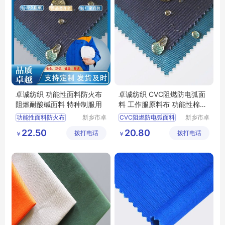
卓诚纺织 功能性面料防火布
卓诚纺织 CVC阻燃防电弧面
阻燃耐酸碱面料 特种制服用
料 工作服原料布 功能性棉类
面料
功能性面料防火布
新乡市卓
CVC阻燃防电弧面料
新乡市卓
诚特种纺
诚特种纺
阻燃耐酸碱面料
工作服原料布
22.50
20.80
拨打电话
织品有限
拨打电话
织品有限
￥
￥
特种制服用
功能性棉类面料
涤棉
公司
公司
耐高温面料
纯棉阻燃
工作服面料