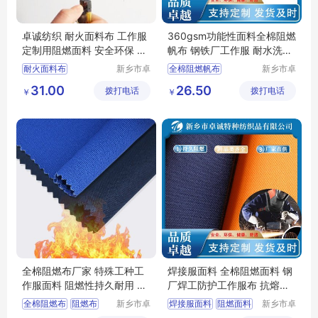
卓诚纺织 耐火面料布 工作服
360gsm功能性面料全棉阻燃
定制用阻燃面料 安全环保 防
帆布 钢铁厂工作服 耐水洗摩
静电
擦 支持定制
耐火面料布
新乡市卓
全棉阻燃帆布
新乡市卓
诚特种纺
诚特种纺
工作服定制用阻燃面料
功能性面料
31.00
26.50
拨打电话
织品有限
拨打电话
织品有限
￥
￥
全棉阻燃面料
钢铁厂工作服
公司
公司
焊工面料
防静电面料
阻燃布厂家
工装面料
全棉阻燃布厂家 特殊工种工
焊接服面料 全棉阻燃面料 钢
作服面料 阻燃性持久耐用 符
厂焊工防护工作服布 抗熔融
合国标
金属冲击
全棉阻燃布
阻燃布
新乡市卓
焊接服面料
阻燃面料
新乡市卓
诚特种纺
诚特种纺
阻燃布厂家
阻燃面料
全棉阻燃面料
焊工服