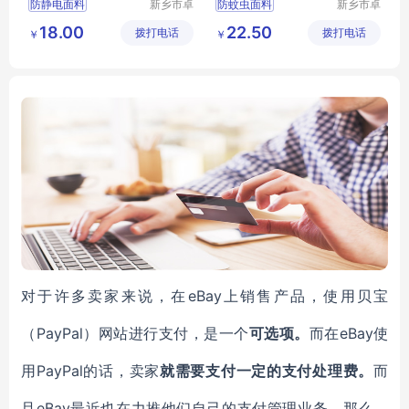
防静电面料
新乡市卓
防蚊虫面料
新乡市卓
诚特种纺
诚特种纺
功能性面料
全棉布
功能性面料
18.00
22.50
拨打电话
织品有限
拨打电话
织品有限
￥
￥
防静电布
工作服面料
多功能面料
公司
公司
工作服面料
涤棉面料
eBay上销售产品，使用贝宝
对于许多卖家来说，在
（PayPal）网站进行支付，是一个
eBay使
可选项。
而在
用PayPal的话，卖家
就需要支付一定的支付处理费。
而
eBay最近也在力推他们自己的支付管理业务，那么，
且