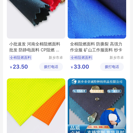
小批速发 河南全棉阻燃面料
全棉阻燃面料 防撕裂 高强力
批发 防静电面料 CP阻燃 舒
作业服 矿山工作服面料 纱卡
适透气 健康环保
全棉阻燃面料
新乡市卓
全棉阻燃面料
新乡市卓
诚特种纺
诚特种纺
功能性面料
阻燃面料
防撕裂面料
23.50
33.00
拨打电话
织品有限
拨打电话
织品有限
￥
￥
阻燃防静电面料
耐磨布
工作服面料
公司
公司
阻燃布
防静电布