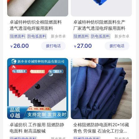
卓诚特种纺织全棉阻燃面料
卓诚特种纺织阻燃面料生产
透气透湿电焊服用面料
厂家透气透湿电焊服用面料
阻燃面料
防电弧面料
新乡市卓
阻燃面料
防电弧面料
新乡市卓
诚特种纺
诚特种纺
焊工服面料
阻燃布
焊工服面料
阻燃布
26.00
27.00
拨打电话
织品有限
拨打电话
织品有限
￥
￥
焊工服
焊工服
公司
公司
卓诚纺织 工作服用 阻燃防静
全棉阻燃防静电面料20*16藏
电面料 耐高温酸碱
青色 劳保服 石油化工行业工
作服
阻燃防静电面料
新乡市卓
阻燃防静电面料
新乡市卓