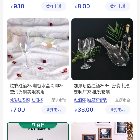
信玻璃制
信玻璃制
高档红酒杯
高脚杯
大度酒杯
红酒杯
9.10
8.00
拨打电话
品有限公
拨打电话
品有限公
￥
￥
红酒杯定制
司
司
炫彩红酒杯 电镀水晶高脚杯
加厚耐热红酒杯6件套装 礼盒
莹润光滑美观实用
定制厂家 批发套装
炫彩红酒杯
红酒杯
深圳市瑞
红酒杯
红酒杯套装
重庆市合
信玻璃制
川区金星
高脚杯
酒杯
彩色酒杯
红酒杯套装定制
7.00
36.00
拨打电话
品有限公
拨打电话
玻璃制品
￥
￥
司
有限公司