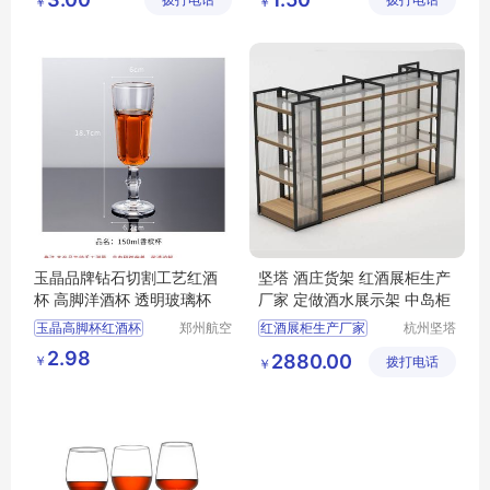
拨打电话
品有限公
拨打电话
玻璃制品
￥
￥
波尔多红酒杯
司
有限公司
玉晶品牌钻石切割工艺红酒
坚塔 酒庄货架 红酒展柜生产
杯 高脚洋酒杯 透明玻璃杯
厂家 定做酒水展示架 中岛柜
玉晶高脚杯红酒杯
郑州航空
红酒展柜生产厂家
杭州坚塔
港区芙乐
货架有限
创意酒杯水晶洋酒
定做红酒展示架
2.98
2880.00
￥
鑫日用百
拨打电话
公司
￥
白酒香槟钻石杯玻璃杯
酒庄货架
货店