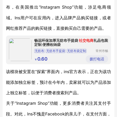
“Instagram Shop”功能，涉足电商领
布，在美国推出
域。Ins用户可在应用内，进入品牌产品购买链接，或者
网红推荐产品的购买链接，直接购买自己需要的产品。
畅远环保加厚无纺布手提袋
社交电商
礼品包装
定制 便携收纳袋
无纺布
无纺布手提袋
无纺布袋定制
常州市畅
远无纺布
无纺布袋
哈尔滨无纺布袋
制品有限
0.60
拨打电话
￥
公司
“探索”界面内，ins官方表示，正在为该功
该模块被安置在
能添加独立标签，预计在今年内，卖家就可以为产品添加
上独立标签，以便于消费者搜索到产品。
“Instagram Shop”功能，更多消费者关注其支付手
关于
段。对此，Ins不愧是Facebook的亲儿子，在支付方面，