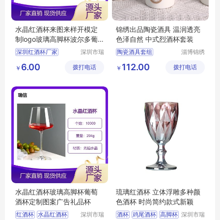
水晶红酒杯来图来样开模定
锦绣出品陶瓷酒具 温润透亮
制logo玻璃高脚杯波尔多葡
色泽自然 中式烈酒杯套装
萄酒杯
深圳红酒杯厂家
深圳市瑞
陶瓷酒具套组
淄博锦绣
信玻璃制
陶瓷有限
红酒杯厂家
羊脂白玉陶瓷酒具
6.00
112.00
拨打电话
品有限公
拨打电话
公司
￥
￥
红酒杯定制
红酒杯
简约陶瓷酒具
司
高脚杯
陶瓷酒具套装
中式陶瓷酒具
水晶红酒杯玻璃高脚杯葡萄
琉璃红酒杯 立体浮雕多种颜
酒杯定制图案广告礼品杯
色酒杯 时尚简约款式新颖
红酒杯
水晶红酒杯
深圳市瑞
酒杯
鸡尾酒杯
高脚杯
深圳市瑞