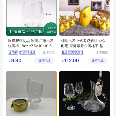
欣琪塑料制品 透明 厂家批发
锦绣批发中式陶瓷酒具 经久
红酒杯 18oz s7.5x10h10.5 7
耐用 家庭聚餐白酒杯子 整套
5g
组合
红酒杯
红酒杯批发
深圳市欣
礼盒装陶瓷酒具
淄博锦绣
琪塑料制
陶瓷有限
红酒杯厂家
酒杯
易清洗陶瓷酒具
9.90
112.00
拨打电话
品有限公
拨打电话
公司
￥
￥
酒杯厂家
陶瓷酒具套装
司
陶瓷酒具
简约陶瓷酒具