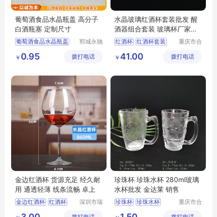
葡萄酒食品水晶瓶盖 高分子
水晶玻璃红酒杯套装批发 醒
白酒瓶塞 定制尺寸
酒器组合套装 玻璃杯厂家直
供
葡萄酒食品水晶瓶盖
郓城永驰
红酒杯
红酒杯套装
重庆市合
包装有限
川区金星
高分子白酒瓶塞
玻璃红酒杯
0.95
41.00
拨打电话
公司
拨打电话
玻璃制品
￥
￥
有限公司
金边红酒杯 货源充足 经久耐
珍珠杯 珍珠水杯 280ml玻璃
用 通透轻薄 线条流畅 卓上
水杯批发 金达莱 销售
金边红酒杯
红酒杯
深圳市瑞
珍珠杯
珍珠水杯
重庆市合
信玻璃制
川区金星
红酒杯礼品
葡萄酒杯
280ml玻璃水杯批发
3.00
1.50