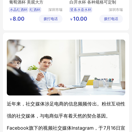
葡萄酒杯 美观大方
白开水杯 各种规格可定制
水晶红酒杯
红酒杯
深圳市瑞
竖条水壶水杯
深圳市瑞
信玻璃制
信玻璃制
水晶杯
高脚杯
玻璃杯
水壶水杯
竖条水杯
8.00
10.00
拨打电话
品有限公
拨打电话
品有限公
￥
￥
竖条水壶
水壶
司
司
近年来，社交媒体涉足电商的信息频频传出。粉丝互动性
强的社交媒体，与电商似乎有着天然的契合基因。
Facebook旗下的视频社交媒体Instagram，于7月16
日宣