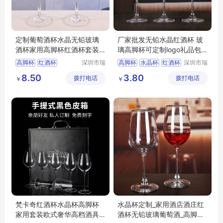
定制葡萄酒杯水晶无铅玻璃
厂家批发无铅水晶红酒杯 玻
酒杯家用高脚杯红酒杯套装
璃高脚杯可定制logo礼品包
礼盒
装
高脚杯
红酒杯
深圳市瑞
高脚杯
水晶杯
红酒杯
深圳市瑞
信玻璃制
信玻璃制
葡萄酒杯
酒具
水晶杯
葡萄酒杯
玻璃红酒杯
8.50
3.80
拨打电话
品有限公
拨打电话
品有限公
￥
￥
司
司
梵卡奇红酒杯水晶杯高脚杯
水晶杯定制_家用酒店酒庄红
家用套装欧式奢华高档酒具
酒杯无铅玻璃葡萄酒_高脚杯