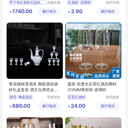
波尔多手工杯
玻璃杯制品
梵卡奇红酒杯水晶杯高脚杯
安徽宏霸
红酒杯
高脚杯
深圳市瑞
机械设备
信玻璃制
无铅玻璃杯
酒具
1740.00
3.90
拨打电话
有限公司
拨打电话
品有限公
￥
￥
司
青花缠枝莲酒具 陶瓷酒壶酒
盛唐 高透光石英红酒高脚杯
杯礼盒套装 酒文化博览会展
210MM香槟杯 玻璃杯
品
酒具
陶瓷酒具
景德镇市
石英红酒杯
锦州盛唐
合元陶瓷
石英玻璃
陶瓷酒壶
陶瓷酒杯
石英高脚杯
680.00
24.00
拨打电话
有限公司
拨打电话
有限公司
￥
￥
青花酒具
石英玻璃杯
高脚杯
红酒杯厂家