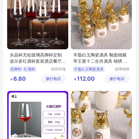
水晶杯无铅玻璃高脚杯定制
羊脂白玉陶瓷酒具 釉面细腻
波尔多红酒杯套装酒店餐厅
帝王黄十二生肖酒具 锦绣 温
葡萄酒杯
酒器
高脚杯
红酒杯
深圳市瑞
羊脂白玉陶瓷酒具
淄博锦绣
信玻璃制
陶瓷有限
葡萄酒杯
酒具
中式陶瓷酒具
6.80
112.00
拨打电话
品有限公
拨打电话
公司
￥
￥
陶瓷酒具套装
司
陶瓷酒具
简约陶瓷酒具