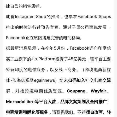
建自己的销售店铺。
Instagram Shop的推出，也早在Facebook Shops
此番
推出的时候进行过预告官宣。通过子母公司两线发展，
Facebook正在试图搭建完善的电商格局。
5月份，Facebook还向印度信
据最新消息显示，在今年
实工业旗下的Jio Platform
45
投资了
亿美元，该平台主要
经营印度的电信服务，以及线上商务。（跨境电商新媒
-蓝海亿观网egainnews）文末
体
扫码加入
社交电商
交流
Coupang、Wa
y
fair、
群，
对接跨境电商优质资源。
Merc
a
do
L
ibre等平台入驻，品牌文案策划及全网推广、
电商培训和孵化等服务，
请联系我们。不得
擅自改写、转