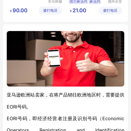
东乌珠穆
德宗麻油鸡
麻油鸡
德州永堂
沁旗贝利
食品有限
手撕麻油鸡
90.00
21.00
拨打电话
商贸有限
拨打电话
公司
￥
￥
公司
亚马逊欧洲站卖家，在将产品销往欧洲地区时，需要提供
EORI号码。
EORI号码，即经济经营者注册及识别号码（Economic
Operators Registration and Identification