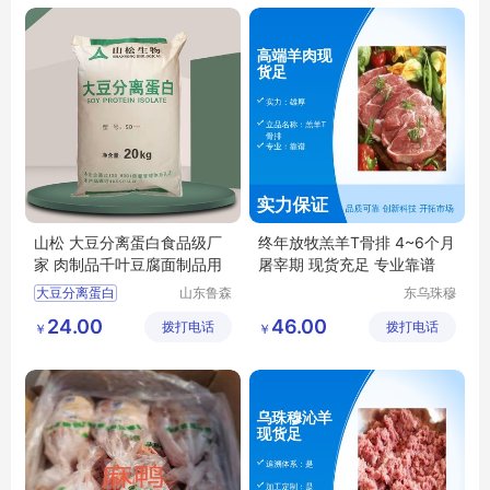
山松 大豆分离蛋白食品级厂
终年放牧羔羊T骨排 4~6个月
家 肉制品千叶豆腐面制品用
屠宰期 现货充足 专业靠谱
大豆分离蛋白
山东鲁森
东乌珠穆
生物科技
沁旗贝利
大豆分离蛋白用途
24.00
46.00
拨打电话
有限公司
拨打电话
商贸有限
￥
￥
大豆分离蛋白报价
公司