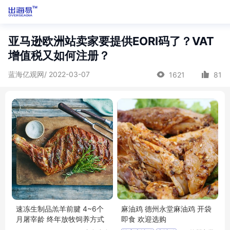
亚马逊欧洲站卖家要提供EORI码了？VAT
增值税又如何注册？
蓝海亿观网/ 2022-03-07
1621
81
速冻生制品羔羊前腱 4~6个
麻油鸡 德州永堂麻油鸡 开袋
月屠宰龄 终年放牧饲养方式
即食 欢迎选购