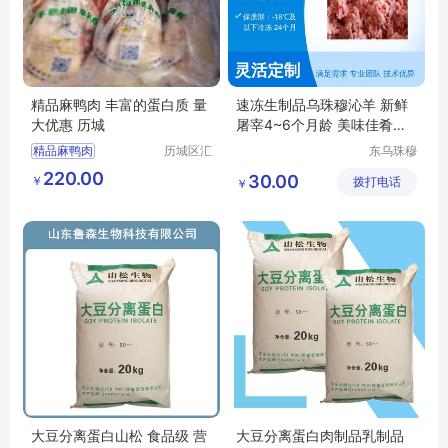
精品麻鸭肉 丰富的蛋白质 量
速冻生制品乌珠穆沁羊 新鲜
大优惠 历城
屠宰4~6个月龄 美味佳肴货
源充足
精品麻鸭肉
历城区汇
东乌珠穆
品食品商
沁旗贝利
220.00
30.00
￥
贸中心
拨打电话
商贸有限
￥
公司
大豆分离蛋白山松 食品级 营
大豆分离蛋白肉制品乳制品