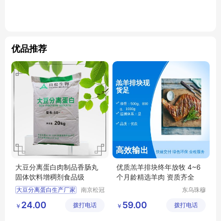
优品推荐
大豆分离蛋白肉制品香肠丸
优质羔羊排块终年放牧 4~6
固体饮料增稠剂食品级
个月龄精选羊肉 资质齐全
大豆分离蛋白生产厂家
南京松冠
东乌珠穆
生物科技
沁旗贝利
增稠剂大豆分离蛋白
24.00
59.00
拨打电话
有限公司
拨打电话
商贸有限
￥
￥
大豆分离蛋白用途
公司