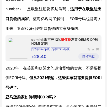
number），是欧盟注册及识别号码，
适用于在欧盟进出
EORI号码也是海关
口货物的卖家
。蓝海亿观网了解到，
用来，追踪和识别进出口货物的卖家身份的。
dpmini 线 可开13%
增值税
发票 OEM多 DP转
HDMI 定制
dp转minidp线
dp转minidp线
智云腾
（深圳）
科技有限
28.40
拨打电话
￥
公司
2020年，在英国和欧盟之间运输货物的卖家，不需要提
供EORI号码。
2021年起，这些卖家就需要提供EORI
但从
号码了。
EORI码？
亚马逊卖家如何得到
EORI号码的过程简单而直接。每个国家的申请时间
申请