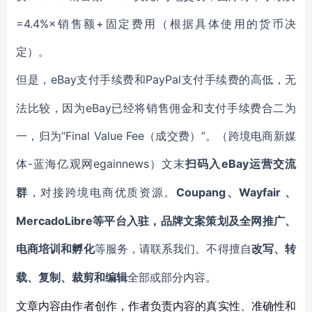
=4.4%×销售额+固定费用（根据具体使用的货币决
定）。
eBay支付手续费和PayPal支付手续费的高低，无
但是，
法比较，因为eBay已经将销售佣金和支付手续费合二为
一，归为“Final Value Fee（成交费）”。（跨境电商新媒
体-蓝海亿观网egainnews）文末
eBay运营交流
扫码入
群
Coupang、Wayfair 、
，对接跨境电商优质资源。
MercadoLibre等平台入驻，品牌文案策划及全网推广、
电商培训和孵化
等服务，
请联系我们。不得擅自
改写、转
载、复制、裁剪和编辑
全部或部分内容。
文章内容由作者创作，作者负责内容的真实性、准确性和