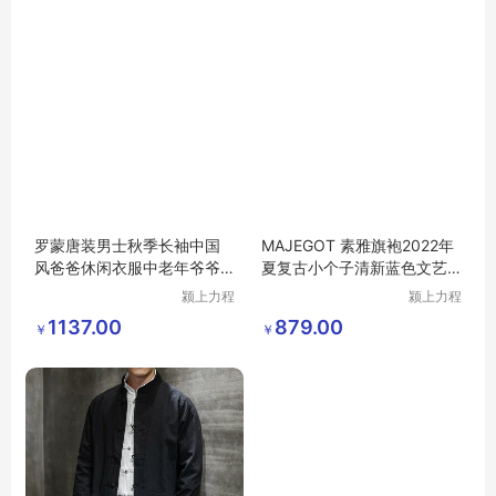
罗蒙唐装男士秋季长袖中国
MAJEGOT 素雅旗袍2022年
风爸爸休闲衣服中老年爷爷
夏复古小个子清新蓝色文艺
喜庆婚宴套装
粉色气质连衣裙
颍上力程
颍上力程
仪器设备
仪器设备
1137.00
879.00
￥
￥
有限公司
有限公司