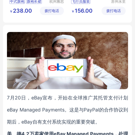
中式旗袍
旗袍长裙
杭州雅思
飞行员服装
苏州永至
特纺织服
诚服饰有
立领盘扣
售票员服装
238.00
156.00
拨打电话
饰有限公
拨打电话
限公司
￥
￥
茶艺师服务员
工作服
地铁人员工作服
司
地铁人员工
铁道学院服装
7月20日，eBay宣布，开始在全球推广其托管支付计划
eBay Managed Payments。这是与PayPal的合作协议到
期后，eBay自有支付系统实现的重要突破。
4.2万卖家使用eBay Managed Payments，处理
美、德