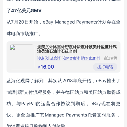
了47亿美元GMV
7月20日开始，eBay Managed Payments计划会在全
从
球电商市场推广。
波美度计比重计密度计浓度计波美计盐度计汽
油柴油石油计石硫合剂
冰点仪
盐度计
液体密度计
海水密度计
宿迁青野
电子商务
浓度比重计
有限公司
16.00
拨打电话
￥
2018年底开始，eBay推出了
蓝海亿观网了解到，其实从
“端到端”支付流程服务，并在德国站点和美国站点取得成
功。与PayPal的运营合作协议到期后，eBay现在将更
快、更全面推广其Managed Payments托管支付服务，
为消费者提升购物和支付体验。