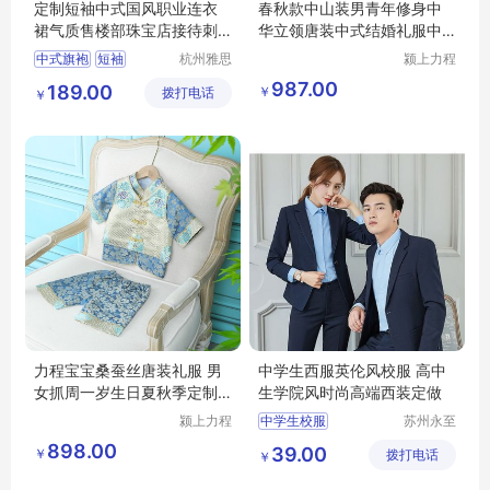
定制短袖中式国风职业连衣
春秋款中山装男青年修身中
裙气质售楼部珠宝店接待刺
华立领唐装中式结婚礼服中
绣旗袍工作服
国风西服套装
中式旗袍
短袖
杭州雅思
颍上力程
特纺织服
仪器设备
国风职业连衣裙
987.00
189.00
￥
拨打电话
饰有限公
有限公司
￥
楼部珠宝店
司
刺绣工作服
力程宝宝桑蚕丝唐装礼服 男
中学生西服英伦风校服 高中
女抓周一岁生日夏秋季定制
生学院风时尚高端西装定做
婴儿装
颍上力程
中学生校服
苏州永至
仪器设备
诚服饰有
高中生校服
898.00
39.00
￥
有限公司
拨打电话
限公司
￥
初中生校服
大学生校服
学生班服