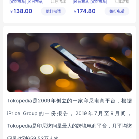
宾馆布草
客房布草
江苏洁瑞
民宿布草
宾馆布草
江苏洁瑞
雅纺织品
雅纺织品
酒店布草
酒店睡袍
宾馆床上用品
138.00
174.80
拨打电话
有限公司
拨打电话
有限公司
￥
￥
酒店床上用品
酒店床上用品
客房布草
Tokopedia
2009年创立的一家印尼电商平台，根据
是
iPrice Group的一份报告，2019年7月至9月间，
Tokopedia
是印尼访问量最大的跨境电商平台，月平均访
659.53万人次。
问量达到