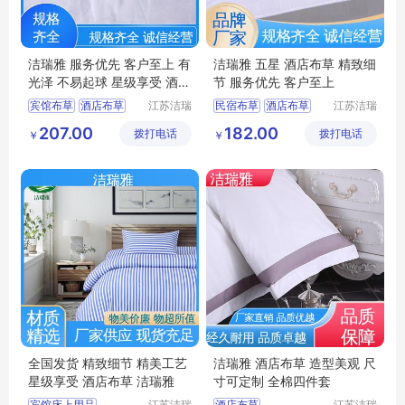
洁瑞雅 服务优先 客户至上 有
洁瑞雅 五星 酒店布草 精致细
光泽 不易起球 星级享受 酒店
节 服务优先 客户至上
布草
宾馆布草
酒店布草
江苏洁瑞
民宿布草
酒店布草
江苏洁瑞
雅纺织品
雅纺织品
客房床上用品
客房床上用品
207.00
182.00
拨打电话
有限公司
拨打电话
有限公司
￥
￥
民宿布草
客房布草
酒店床上用品
酒店床上用品
全国发货 精致细节 精美工艺
洁瑞雅 酒店布草 造型美观 尺
星级享受 酒店布草 洁瑞雅
寸可定制 全棉四件套
宾馆床上用品
江苏洁瑞
酒店布草
江苏洁瑞