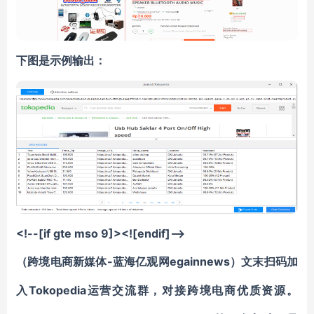
下图是示例输出：
<!--[if gte mso 9]><![endif]-->
-蓝海亿观网egainnews）文末
（跨境电商新媒体
扫码
加
Tokopedia运营交流群
入
，对接跨境电商优质资源。