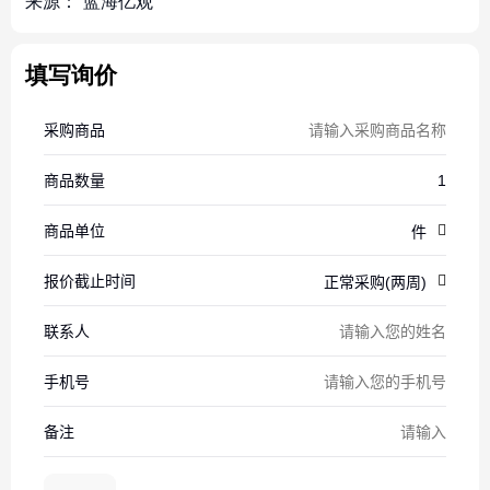
来源：
蓝海亿观
填写询价