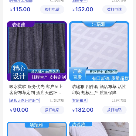
雅纺织品
雅纺织品
酒店床上用品
宾馆床上用品
115.00
152.00
拨打电话
有限公司
拨打电话
有限公司
￥
￥
酒店布草
医院布草
客房布草
医院床上用品
客房床上用品
宾馆布草
吸水柔软 服务优先 客户至上
洁瑞雅 四件套 酒店布草 活性
客房布草定制 酒店天然纤维
印染 规模生产 质量保障
浴巾 洁瑞雅
酒店天然纤维浴巾
江苏洁瑞
客房布草
江苏洁瑞
雅纺织品
雅纺织品
宾馆布草
客房布草
酒店床上用品
90.00
182.00
拨打电话
有限公司
拨打电话
有限公司
￥
￥
宾馆浴巾
酒店布草
宾馆床上用品
民宿床上用品
酒店布草