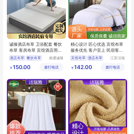
诚臻酒店布草 卫浴配套 餐饮
精心设计 匠心优选 宾馆布草
布草 客房布草 宾馆酒店用品
服务优先 客户至上 民宿客栈
宾馆布草
套件 洁瑞雅
酒店布草
餐饮布草
南通诚臻
宾馆布草
酒店布草
江苏洁瑞
纺织有限
雅纺织品
宾馆酒店用品
客房床上用品
150.00
142.00
拨打电话
公司
拨打电话
有限公司
￥
￥
客房布草
酒店床上用品