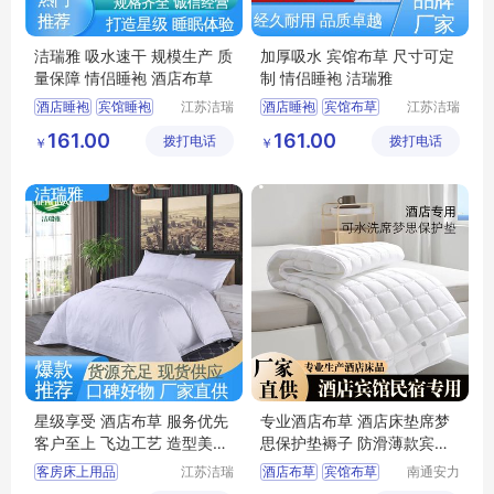
洁瑞雅 吸水速干 规模生产 质
加厚吸水 宾馆布草 尺寸可定
量保障 情侣睡袍 酒店布草
制 情侣睡袍 洁瑞雅
酒店睡袍
宾馆睡袍
江苏洁瑞
酒店睡袍
宾馆布草
江苏洁瑞
雅纺织品
雅纺织品
客房布草
民宿布草
民宿床上用品
161.00
161.00
拨打电话
有限公司
拨打电话
有限公司
￥
￥
宾馆床上用品
客房床上用品
酒店布草
星级享受 酒店布草 服务优先
专业酒店布草 酒店床垫席梦
客户至上 飞边工艺 造型美观
思保护垫褥子 防滑薄款宾馆
洁瑞雅
民宿床护垫
客房床上用品
江苏洁瑞
酒店布草
宾馆布草
南通安力
雅纺织品
森纺织科
客房布草
酒店布草
酒店床垫