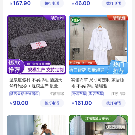
167.90
46.00
拨打电话
有限公司
拨打电话
技有限公
￥
￥
酒店床上用品
司
民宿布草
温泉度假村 不易掉毛 酒店天
宾馆布草 尺寸可定制 家居睡
然纤维浴巾 规模生产 质量保
袍 不易掉毛 洁瑞雅
障 洁瑞雅
酒店天然纤维浴巾
江苏洁瑞
宾馆布草
酒店布草
江苏洁瑞
雅纺织品
雅纺织品
宾馆布草
酒店浴巾
宾馆床上用品
90.00
161.00
拨打电话
有限公司
拨打电话
有限公司
￥
￥
客房布草
酒店布草
宾馆睡袍
酒店睡袍