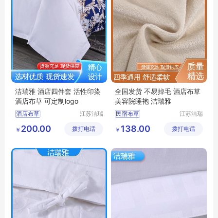
洁瑞雅 酒店四件套 活性印染
全国发货 不易掉毛 酒店布草
酒店布草 可定制logo
美容院睡袍 洁瑞雅
酒店布草
江苏洁瑞
民宿布草
江苏洁瑞
雅纺织品
雅纺织品
民宿床上用品
酒店床上用品
200.00
138.00
拨打电话
有限公司
拨打电话
有限公司
￥
￥
酒店床上用品
客房布草
酒店睡袍
宾馆床上用品
宾馆睡袍
民宿布草