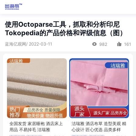
使用Octoparse工具，抓取和分析印尼
Tokopedia的产品价格和评级信息（图）
蓝海亿观网/ 2022-03-11
982
161
全国发货 家居睡袍 酒店床上
洁瑞雅 酒店布草 造型美观 精
用品 不易掉毛 洁瑞雅
心设计 匠心优选 品类多样