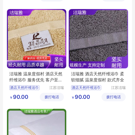
客房床上用品
洁瑞雅 温泉度假村 酒店天然
洁瑞雅 酒店天然纤维浴巾 柔
纤维浴巾 服务优先 客户至上
软细腻 温泉度假村 款式齐全
吸水柔软
酒店天然纤维浴巾
江苏洁瑞
酒店天然纤维浴巾
江苏洁瑞
雅纺织品
雅纺织品
酒店浴巾
客房布草
宾馆浴巾
酒店布草
90.00
90.00
拨打电话
有限公司
拨打电话
有限公司
￥
￥
民宿布草
宾馆浴巾
客房布草
酒店浴巾