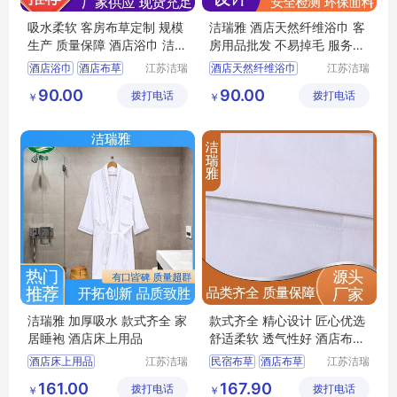
吸水柔软 客房布草定制 规模
洁瑞雅 酒店天然纤维浴巾 客
生产 质量保障 酒店浴巾 洁瑞
房用品批发 不易掉毛 服务优
雅
先 客户至上
酒店浴巾
酒店布草
江苏洁瑞
酒店天然纤维浴巾
江苏洁瑞
雅纺织品
雅纺织品
民宿布草
客房布草
宾馆浴巾
宾馆布草
90.00
90.00
拨打电话
有限公司
拨打电话
有限公司
￥
￥
宾馆布草
酒店布草
民宿布草
洁瑞雅 加厚吸水 款式齐全 家
款式齐全 精心设计 匠心优选
居睡袍 酒店床上用品
舒适柔软 透气性好 酒店布草
洁瑞雅
酒店床上用品
江苏洁瑞
民宿布草
酒店布草
江苏洁瑞
雅纺织品
雅纺织品
宾馆布草
酒店布草
民宿床上用品
161.00
167.90
拨打电话
有限公司
拨打电话
有限公司
￥
￥
酒店睡袍
宾馆布草
客房布草