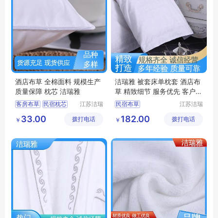
酒店布草 全棉面料 规模生产
洁瑞雅 被套床单枕套 酒店布
质量保障 枕芯 洁瑞雅
草 精致细节 服务优先 客户至
上
客房布草
民宿枕芯
江苏洁瑞
民宿布草
江苏洁瑞
雅纺织品
雅纺织品
酒店床上用品
客房床上用品
33.00
182.00
拨打电话
有限公司
拨打电话
有限公司
￥
￥
酒店布草
宾馆布草
酒店布草
民宿床上用品
酒店床上用品