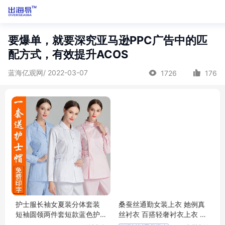
要爆单，就要深究亚马逊PPC广告中的匹
配方式，有效提升ACOS
蓝海亿观网/ 2022-03-07
1726
176
护士服长袖女夏装分体套装
桑蚕丝通勤女装上衣 她例真
短袖圆领两件套短款蓝色护
丝衬衣 百搭轻奢衬衣上衣 尾
工工作服套装
货女装批发