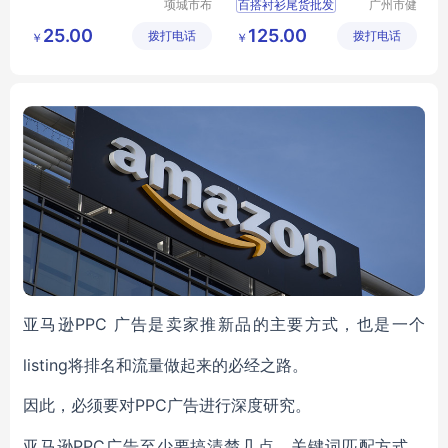
项城市布
百搭衬衫尾货批发
广州市健
尔玛被服
凡服饰有
真丝上衣工厂便宜拿货
25.00
125.00
拨打电话
有限公司
拨打电话
限公司
￥
￥
广州女装批发市场
PPC 广告是卖家推新品的主要方式，也是一个
亚马逊
listing将排名和流量做起来的必经之路。
PPC广告进行深度研究。
因此，必须要对
PPC广告至少要搞清楚几点，关键词匹配方式、
亚马逊