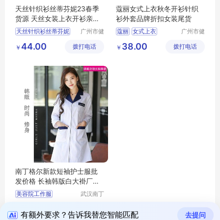
天丝针织衫丝蒂芬妮23春季
蔻丽女式上衣秋冬开衫针织
货源 天丝女装上衣开衫亲肤
衫外套品牌折扣女装尾货
透气 品牌女装尾货
天丝针织衫丝蒂芬妮
广州市健
蔻丽
女式上衣
广州市健
凡服饰有
凡服饰有
天丝女装上衣开衫
秋冬开衫针织衫
44.00
38.00
拨打电话
限公司
拨打电话
限公司
￥
￥
品牌女装尾货
针织衫外套
品牌折扣女装尾货
南丁格尔新款短袖护士服批
发价格 长袖韩版白大褂厂家
直销
美容院工作服
武汉南丁
格尔服装
新款短袖护士服
55.00
拨打电话
有限公司
￥
新款护士服
有额外要求？告诉我替您智能匹配
去提问