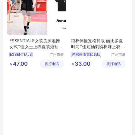
ESSENTIALS女装货源地摊
纯棉体恤宽松韩版 丽比多夏
女式T恤女士上衣夏装短袖半
时尚T恤短袖刺绣棉麻上衣 服
袖供应
装尾货市场
ESSENTIALS
广州市健
纯棉体恤宽松韩版
广州市健
凡服饰有
凡服饰有
女装货源
地摊女式T恤
刺绣棉麻上衣
47.00
33.00
拨打电话
限公司
拨打电话
限公司
￥
￥
女士上衣夏装短袖
服装尾货市场
半袖供应