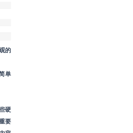
观的
简单
些硬
重要