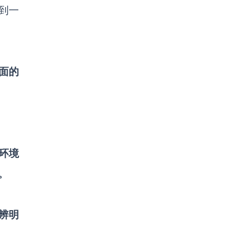
到一
面的
环境
。
辨明