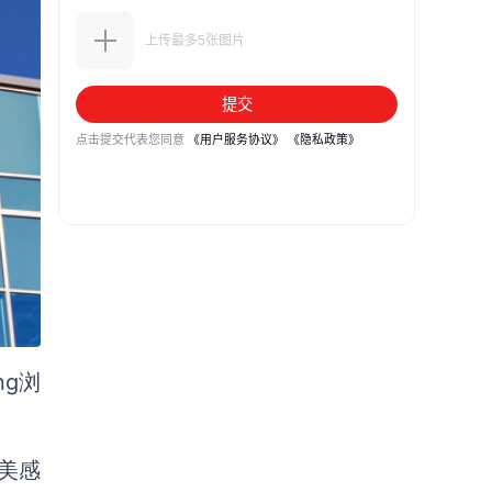
ng
浏
美感