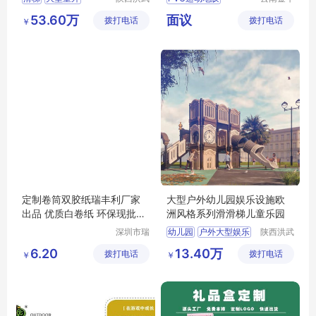
科教设备
体育用品
篮球场地胶
53.60万
面议
拨打电话
有限公司
拨打电话
有限公司
￥
羽毛球场地胶
网球场地胶
儿童地胶
定制卷筒双胶纸瑞丰利厂家
大型户外幼儿园娱乐设施欧
出品 优质白卷纸 环保现批物
洲风格系列滑滑梯儿童乐园
流速运
深圳市瑞
幼儿园
户外大型娱乐
陕西洪武
丰利纸业
科教设备
组合娱乐设施
滑梯
6.20
13.40万
拨打电话
有限公司
拨打电话
有限公司
￥
￥
乐园