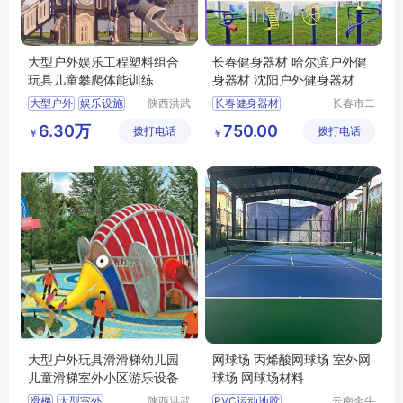
大型户外娱乐工程塑料组合
长春健身器材 哈尔滨户外健
玩具儿童攀爬体能训练
身器材 沈阳户外健身器材
大型户外
娱乐设施
陕西洪武
长春健身器材
长春市二
科教设备
道区北腾
环保无毒
哈尔滨健身器材
6.30万
750.00
拨打电话
有限公司
拨打电话
五金产品
￥
￥
幼儿组合玩具
沈阳健身器材
批发处
户外健身器材
大型户外玩具滑滑梯幼儿园
网球场 丙烯酸网球场 室外网
儿童滑梯室外小区游乐设备
球场 网球场材料
滑梯
大型室外
陕西洪武
PVC运动地胶
云南金牛