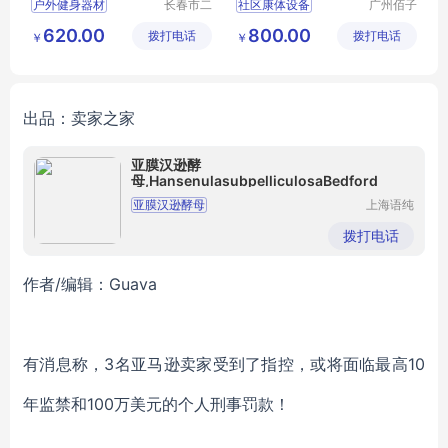
户外健身器材
长春市二
社区康体设备
广州佰子
道区北腾
园康体设
体育器材
小区健身器材
620.00
800.00
拨打电话
五金产品
拨打电话
备有限公
￥
￥
太阳能健身器材
儿童组合滑梯
批发处
司
篮球架
乒乓球台
幼儿园滑梯
小区儿童乐园
出品：卖家之家
亚膜汉逊酵
母,HansenulasubpelliculosaBedford
亚膜汉逊酵母
上海语纯
生物科技
HansenulasubpelliculosaBedford
有限公司
拨打电话
作者/编辑：Guava
有消息称，3名亚马逊卖家受到了指控，或将面临最高10
年监禁和100万美元的个人刑事罚款！