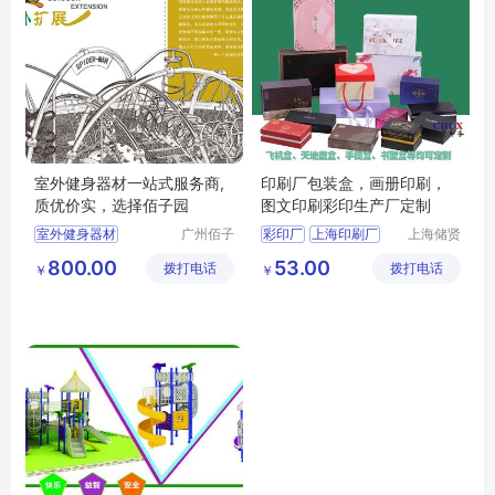
室外健身器材一站式服务商,
印刷厂包装盒，画册印刷，
质优价实，选择佰子园
图文印刷彩印生产厂定制
室外健身器材
广州佰子
彩印厂
上海印刷厂
上海储贤
园康体设
印务科技
户外健身器材
印务公司
图文印刷
800.00
53.00
拨打电话
备有限公
拨打电话
有限公司
￥
￥
户外健身器材厂家
包装印刷
司
健身路径厂家
小区健身器材