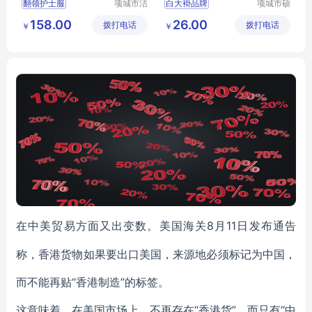
翻领护士服
项城市洁
白大褂品牌
项城市硕
莱尔服装
丰服饰有
翻领护士服价格
白大褂白大褂销售
158.00
26.00
拨打电话
有限公司
拨打电话
限公司
￥
￥
医护人员工作服
白大褂视频
护士服价格
白大褂多少钱
8月11日发布通告
在中美贸易方面又出变数。美国海关
称，香港货物如果要出口美国，来源地必须标记为中国，
而不能再贴“香港制造”的标签。
“香港货”，而只有“中
这意味着，在美国市场上，不再存在