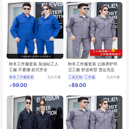
秋冬工作服套装 加油站工人
秋冬工作服套装 公路养护环
工服 不紧绷 款式齐全
卫工服 舒适有型 货运充足
秋冬工作服套装
北京中豪
工装定制
工作服
北京中豪
伟业服装
伟业服装
工作服
99.00
89.00
￥
￥
有限公司
有限公司