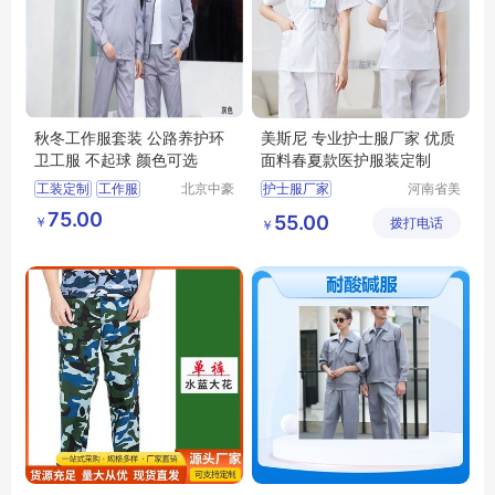
秋冬工作服套装 公路养护环
美斯尼 专业护士服厂家 优质
卫工服 不起球 颜色可选
面料春夏款医护服装定制
工装定制
工作服
北京中豪
护士服厂家
河南省美
伟业服装
斯尼服装
护士服面料
75.00
55.00
￥
有限公司
拨打电话
有限公司
￥
护士服价格
护士服加工
护士服定制