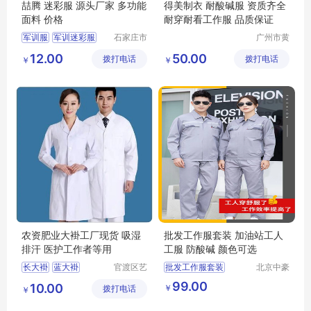
喆腾 迷彩服 源头厂家 多功能
得美制衣 耐酸碱服 资质齐全
面料 价格
耐穿耐看工作服 品质保证
军训服
军训迷彩服
石家庄市
广州市黄
喆腾服饰
埔区得美
迷彩服
劳保迷彩服
12.00
50.00
拨打电话
有限公司
拨打电话
制衣厂
￥
￥
农资肥业大褂工厂现货 吸湿
批发工作服套装 加油站工人
排汗 医护工作者等用
工服 防酸碱 颜色可选
长大褂
蓝大褂
官渡区艺
批发工作服套装
北京中豪
衫百货经
伟业服装
迷彩大褂
白大褂
工作服
99.00
10.00
￥
拨打电话
营部
有限公司
￥
护士服