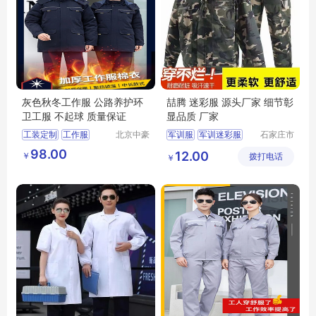
灰色秋冬工作服 公路养护环
喆腾 迷彩服 源头厂家 细节彰
卫工服 不起球 质量保证
显品质 厂家
工装定制
工作服
北京中豪
军训服
军训迷彩服
石家庄市
伟业服装
喆腾服饰
迷彩服
劳保迷彩服
98.00
12.00
￥
有限公司
拨打电话
有限公司
￥