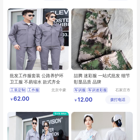
批发工作服套装 公路养护环
喆腾 迷彩服 一站式批发 细节
卫工服 不易缩水 款式齐全
彰显品质 品牌
工装定制
工作服
北京中豪
军训服
军训迷彩服
石家庄市
伟业服装
喆腾服饰
迷彩服
劳保迷彩服
62.00
12.00
￥
有限公司
拨打电话
有限公司
￥