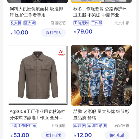
饲料大供应优质面料 吸湿排
秋冬工作服套装 公路养护环
汗 医护工作者等用
卫工服 不紧绷 中豪伟业
长大褂
蓝大褂
官渡区艺
工装定制
工作服
北京中豪
衫百货经
伟业服装
迷彩大褂
白大褂
79.00
10.00
￥
拨打电话
营部
有限公司
￥
护士服
Ag8609工厂作业用春秋涤棉
喆腾 迷彩服 量大从优 细节彰
分体式防静电工作服 全身包
显品质 价格
边结实耐用
上海工作服厂家
上海澳歌
军训服
军训迷彩服
石家庄市
服装服饰
喆腾服饰
迷彩服
劳保迷彩服
53.00
12.00
拨打电话
有限公司
拨打电话
有限公司
￥
￥