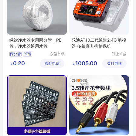
绿饮净水器专用两分管，PE
乐迪AT10二代通道2.4G 航模
管，净水器通用水管
器 多轴直升机植保机
两分管
PE管
东莞市绿
颍上卓越
饮净水设
电子商务
净水器通用管
绿饮
0.20
1005.00
拨打电话
备有限公
拨打电话
有限公司
￥
￥
司