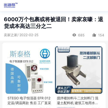
6000万个包裹或将被退回！卖家哀嚎：退
货成本高达三分之二
卖家之家/ 2022-02-25
685
154
STEGO 电子恒湿器 EFR 012
搅拌楼卸料斗二次卸料门 混
定温/调温两款 售后 工厂直采
凝土配料机 建筑工地用水泥
搅拌设备