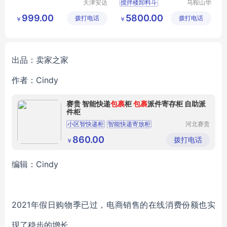
天津安达
搅拌楼卸料斗
马鞍山华
斯自动化
南机械科
二次卸料门
999.00
5800.00
拨打电话
设备有限
拨打电话
技有限公
￥
￥
二次卸料门报价
责任公司
司
二次卸料门价钱
二次卸料门销售
出品：卖家之家
作者：Cindy
赛贵 智能快递
包裹
柜
包裹
派件寄存柜 自助派
件柜
小区智快递柜
智能快递寄放柜
河北赛贵
智能科技
智能快递柜取件
有限公司
860.00
拨打电话
￥
编辑：Cindy
2021年假日购物季已过，电商销售的在线消费份额也实
现了稳步的增长。