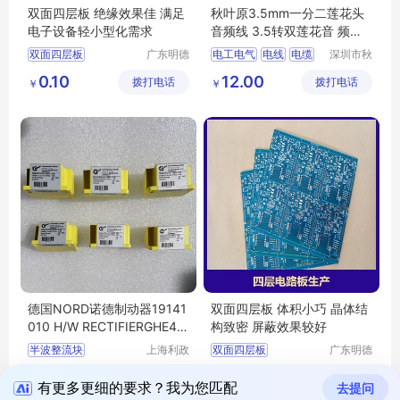
双面四层板 绝缘效果佳 满足
秋叶原3.5mm一分二莲花头
电子设备轻小型化需求
音频线 3.5转双莲花音 频线
QS6721
双面四层板
广东明德
电工电气
电线
电缆
深圳市秋
电路科技
叶原实业
pcb单双面四层电路板
音频线
视频线
0.10
12.00
拨打电话
有限公司
拨打电话
有限公司
￥
￥
四层电路板加工
莲花头音频线
四层电路板生产
双莲花音频线
多层pcb线路板
德国NORD诺德制动器19141
双面四层板 体积小巧 晶体结
010 H/W RECTIFIERGHE40
构致密 屏蔽效果较好
L 230-480V YELLOW半波
半波整流块
上海利政
双面四层板
广东明德
整流块
机电设备
电路科技
诺德整流块
四层pcb线路板
360.00
0.10
拨打电话
有限公司
拨打电话
有限公司
￥
￥
四层电路板加工
有更多更细的要求？我为您匹配
去提问
四层电路板生产