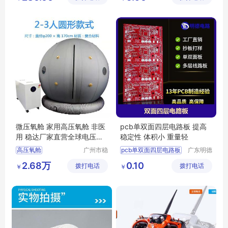
集控盒
微压氧舱 家用高压氧舱 非医
pcb单双面四层电路板 提高
用 稳达厂家直营全球电压通
稳定性 体积小 重量轻
用
高压氧舱
广州市稳
pcb单双面四层电路板
广东明德
达电子有
电路科技
四层电路板加工
2.68万
0.10
拨打电话
限公司
拨打电话
有限公司
￥
￥
单双面四层板
双面四层电路板
四层pcb线路板