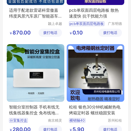
适用于配老款雷诺科雷傲嘉
pcb单双面四层电路板 散热
纬度风景汽车原厂智能器车
速度快 抗干扰能力强
钥匙
颍上卓越
pcb单双面四层电路板
广东明德
电子商务
电路科技
四层电路板加工
870.00
0.10
拨打电话
有限公司
拨打电话
有限公司
￥
￥
单双面四层板
双面四层电路板
四层pcb线路板
智能分室控制器 手机有线无
松桂 银色30分钟机械耐热电
线集线器集控盒 免布线地暖
烤箱定时器 螺丝稳固安装
温控器
分室集控盒
南京精灵
横销轴40
苏州松桂
智控科技
电器有限
分室控制器
8mmφ24M3
280.00
5.90
拨打电话
有限公司
拨打电话
公司
￥
￥
智能控制器
集线器