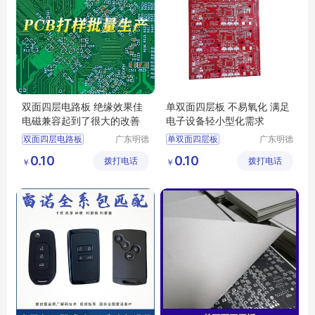
双面四层电路板 绝缘效果佳
单双面四层板 不易氧化 满足
电磁兼容起到了很大的改善
电子设备轻小型化需求
双面四层电路板
广东明德
单双面四层板
广东明德
电路科技
电路科技
四层电路板生产
四层电路板生产
0.10
0.10
拨打电话
有限公司
拨打电话
有限公司
￥
￥
四层电路板加工
四层电路板加工
单双面四层板
双面四层电路板
pcb单双面四层电路板
pcb单双面四层电路板