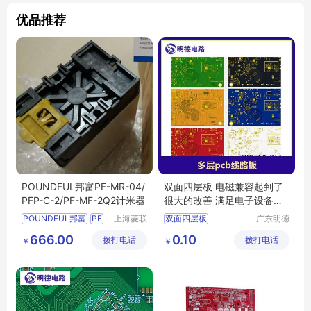
优品推荐
POUNDFUL邦富PF-MR-04/
双面四层板 电磁兼容起到了
PFP-C-2/PF-MF-2Q2计米器
很大的改善 满足电子设备轻
小型化需求
POUNDFUL邦富
PF
上海菱联
双面四层板
广东明德
自动化控
电路科技
MR
04计米器
PFP
四层电路板生产
666.00
0.10
拨打电话
制技术有
拨打电话
有限公司
￥
￥
C
2仪表
MF
四层电路板加工
限公司
2Q2计米器
四层pcb线路板
邦富计米器
双面四层电路板