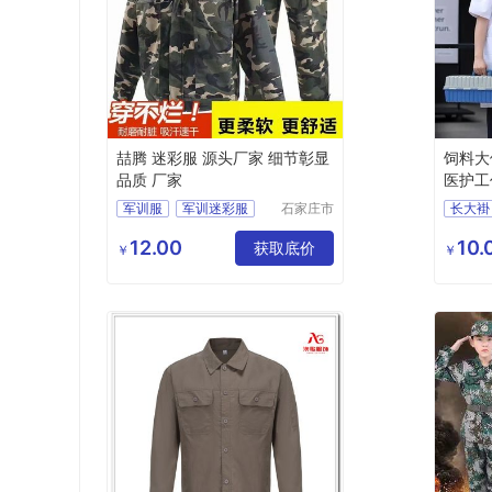
喆腾 迷彩服 源头厂家 细节彰显
饲料大
品质 厂家
医护工
军训服
军训迷彩服
石家庄市
长大褂
喆腾服饰
迷彩服
劳保迷彩服
迷彩大
有限公司
12.00
10.
获取底价
护士服
￥
￥