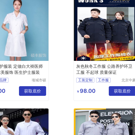
护服装 定做白大褂医师
灰色秋冬工作服 公路养护环卫
尔美服饰 医生护士服装
工服 不起球 质量保证
品牌
项城市硕
工装定制
工作服
北京中
丰服饰有
伟业服
白大褂销售
限公司
有限公
00
98.00
视频
获取底价
获取底价
￥
价格
多少钱