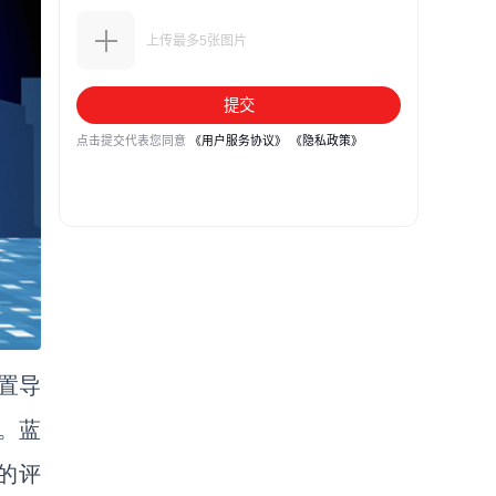
置导
。蓝
入的评