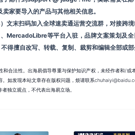
RL，以及卖家要导入的产品与其他相关信息。
ws）文末
扫码
加
入
全球速卖通
运营交流群
，对接跨境
MercadoLibre等平台入驻
、
，
品牌文案策划及全
。不得擅自
改写、转载、复制、裁剪和编辑
全部或部
性和合法性。出海易倡导尊重与保护知识产权，未经作者和/或
现本站文章存在版权问题，烦请联系chuhaiyi@baidu.c
作者独立观点，不代表出海易立场。