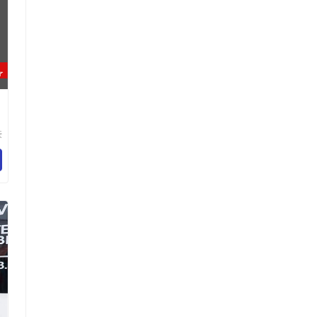
豪
装
司