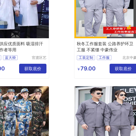
供应优质面料 吸湿排汗
秋冬工作服套装 公路养护环卫
作者等用
工服 不紧绷 中豪伟业
蓝大褂
官渡区艺
工装定制
工作服
北京中
衫百货经
伟业服
褂
白大褂
营部
有限公
00
79.00
获取底价
获取底价
￥