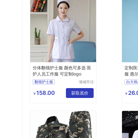
分体翻领护士服 颜色可多选 医
定制医
护人员工作服 可定制logo
服 惠
翻领护士服
项城市洁
白大褂
莱尔服装
翻领护士服价格
白大褂
有限公司
158.00
26.
医护人员工作服
获取底价
白大褂
￥
￥
护士服
白大褂