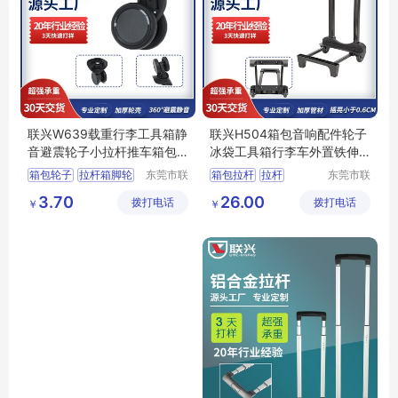
联兴W639载重行李工具箱静
联兴H504箱包音响配件轮子
音避震轮子小拉杆推车箱包
冰袋工具箱行李车外置铁伸
万向弹簧脚轮
缩推车拉杆架
箱包轮子
拉杆箱脚轮
东莞市联
箱包拉杆
拉杆
东莞市联
兴箱包配
兴箱包配
行李箱轮子
箱包脚轮
拉杆生产厂家
3.70
26.00
拨打电话
件有限公
拨打电话
件有限公
￥
￥
箱包配件
拉杆箱拉杆
司
司
书包拉杆架