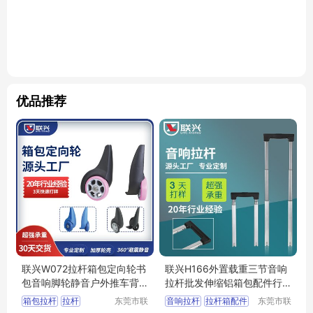
优品推荐
联兴W072拉杆箱包定向轮书
联兴H166外置载重三节音响
包音响脚轮静音户外推车背
拉杆批发伸缩铝箱包配件行
包万向轮子
李工具箱拉杆
箱包拉杆
拉杆
东莞市联
音响拉杆
拉杆箱配件
东莞市联
兴箱包配
兴箱包配