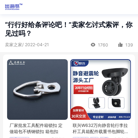
“行行好给条评论吧！”卖家乞讨式索评，你
见过吗？
卖家之家/ 2022-04-21
1760
139
厂家批发工具配件箱锁扣 定
联兴W632万向静音轮行李拉
做箱包不锈钢锁扣 箱包扣
杆工具箱配件载重书包脚轮
箱包避震滑轮