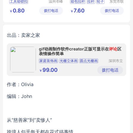
工具箱锁扣
温州岑峰
箱包拉杆
拉杆
轮子
东莞市联
五金有限
兴箱包配
箱包不锈钢锁扣
拉杆箱拉杆
箱包配件
0.80
7.60
拨打电话
公司
拨打电话
件有限公
￥
￥
箱包扣
箱包配件
司
箱包锁扣
出品：卖家之家
gif动画制作软件creator正版可显示在
评论
区
表情操作简单
家庭装饰画
光栅立体画
圆点光栅画
深圳市立
体久久科
三维立体图
客厅装饰画
技有限公
99.00
拨打电话
￥
司
作者：Olivia
编辑：John
从“慈善家”到“卖惨人”
跨境人似乎每天都在花式搞事情……