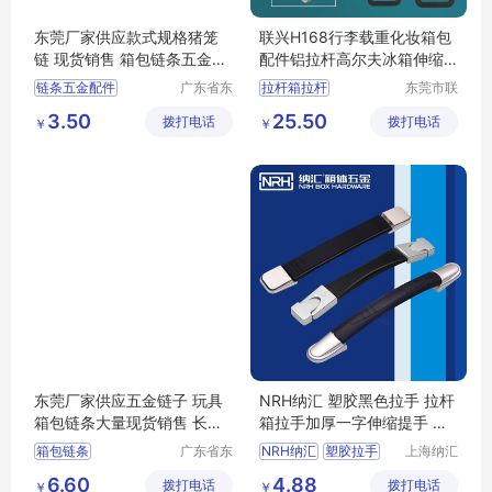
东莞厂家供应款式规格猪笼
联兴H168行李载重化妆箱包
链 现货销售 箱包链条五金配
配件铝拉杆高尔夫冰箱伸缩
件批发定制
电源推车拉杆
链条五金配件
广东省东
拉杆箱拉杆
东莞市联
莞市长安
兴箱包配
箱包拉杆轮子
3.50
25.50
拨打电话
镇锦厦社
拨打电话
件有限公
￥
￥
拉杆箱脚轮
箱包拉杆
区锦新街
司
载重拉杆
5巷2号
东莞厂家供应五金链子 玩具
NRH纳汇 塑胶黑色拉手 拉杆
箱包链条大量现货销售 长短
箱拉手加厚一字伸缩提手 旅
定做
行箱箱包配件
箱包链条
广东省东
NRH纳汇
塑胶拉手
上海纳汇
莞市长安
五金制品
拉杆箱拉手
6.60
4.88
拨打电话
镇锦厦社
拨打电话
有限公司
￥
￥
加厚一字伸缩提手