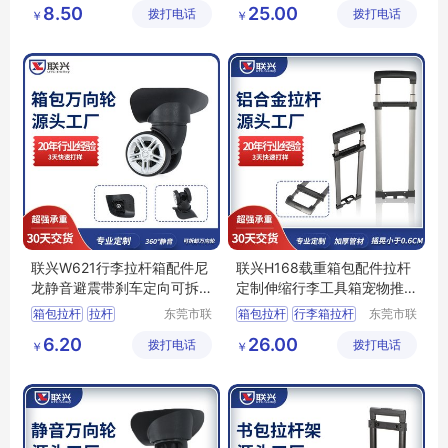
箱包脚轮
脚轮生产商
箱包配件
箱包拉杆
8.50
25.00
拨打电话
件有限公
拨打电话
件有限公
￥
￥
拉杆箱滑轮
行李箱轮子
司
司
联兴W621行李拉杆箱配件尼
联兴H168载重箱包配件拉杆
龙静音避震带刹车定向可拆
定制伸缩行李工具箱宠物推
卸万向脚轮
车铝拉杆批发
箱包拉杆
拉杆
东莞市联
箱包拉杆
行李箱拉杆
东莞市联
兴箱包配
兴箱包配
行李箱轮子
拉杆箱配件
载重拉杆
6.20
26.00
拨打电话
件有限公
拨打电话
件有限公
￥
￥
拉杆箱配件
箱包配件拉杆
司
司
拉杆箱脚轮配件