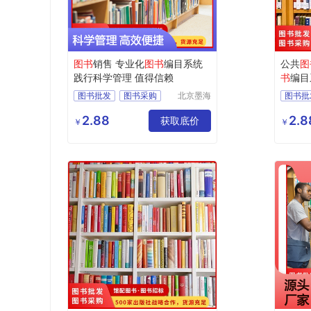
图书
销售 专业化
图书
编目系统
公共
图
践行科学管理 值得信赖
书
编目
信赖
图书批发
图书采购
北京墨海
图书批
书田文化
馆配图书
图书招标
馆配图
有限公司
2.88
2.8
图书
获取底价
图书
￥
￥