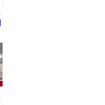
新
旗
园
涛