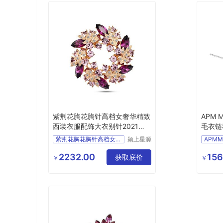
紫荆花胸花胸针高档女奢华精致
APM 
西装衣服配饰大衣别针2021年
毛衣链
新款潮
礼物首
紫荆花胸花胸针高档女奢华
颍上星源
APMM
科技发展
有限公司
2232.00
156
获取底价
￥
￥