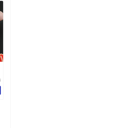
男
男
越
务
司