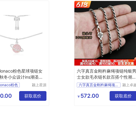
Monaco粉色星球项链女
六字真言金刚杵麻绳项链纯银
秋冬小众设计ins潮圣诞
士女款毛衣链长款百搭个性潮
饰
潮人
onaco粉色
颍上星源
六字真言金刚杵麻绳项链纯
颍上卓
科技发展
电子商
有限公司
有限公
0.00
572.00
获取底价
获取底价
￥