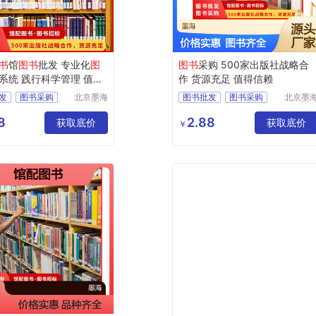
书
馆
图书
批发 专业化
图
图书
采购 500家出版社战略合
系统 践行科学管理 值得
作 货源充足 值得信赖
发
图书采购
北京墨海
图书批发
图书采购
北京墨
书田文化
书田文
书
图书招标
馆配图书
图书招标
有限公司
有限公
8
2.88
获取底价
图书
获取底价
￥