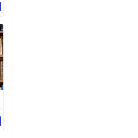
化
限
海
化
司