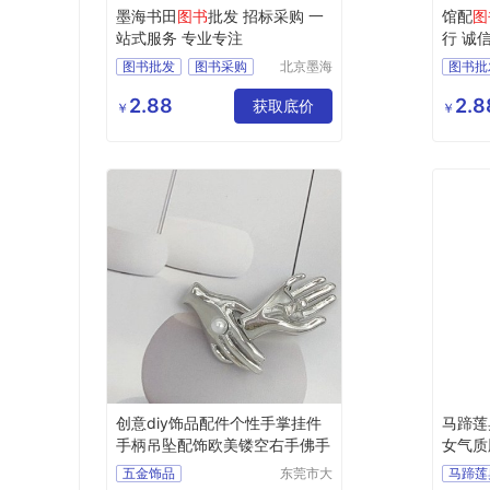
墨海书田
图书
批发 招标采购 一
馆配
图
站式服务 专业专注
行 诚
图书批发
图书采购
北京墨海
图书批
书田文化
馆配图书
图书招标
馆配图
有限公司
2.88
2.8
图书
获取底价
图书价
￥
￥
创意diy饰品配件个性手掌挂件
马蹄莲
手柄吊坠配饰欧美镂空右手佛手
女气质
礼物
五金饰品
东莞市大