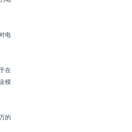
业对电
于在
商业模
0万的