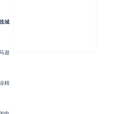
线城
马逊
创业精
的电