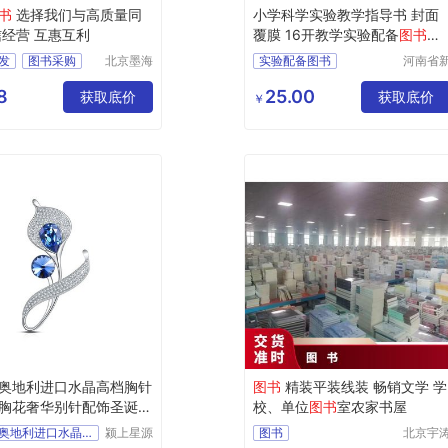
书
选择我们与高质量同
小学科学实验教学指导书 封面
信经营 互惠互利
覆膜 16开教学实验配备
图书
教
学
图书
发
图书采购
北京墨海
实验配备图书
河南省
书田文化
乡市红
书
图书招标
小学图书
指导书图书
有限公司
区工业
8
25.00
格
获取底价
科学图书
教学图书
获取底价
￥
道清路8
号
奥地利进口水晶高档胸针
图书
精装平装线装 畅销文学 学
胸花奢华别针配饰圣诞节
校、单位
图书
室农家书屋
马蹄莲奥地利进口水晶高档
颍上星源
图书
北京宇