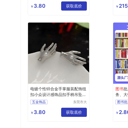
湾五金饰
创意diy饰品配件
品有限公
3.80
215
个性手掌挂件
获取底价
￥
￥
司
手柄吊坠配饰
欧美镂空右手佛手
电镀个性锌合金手掌服装配饰纽
图书
批
扣小众设计感饰品扣手柄吊坠配
务、大
件
馆投标
五金饰品
东莞市大
图书批
湾五金饰
电镀个性锌合金手掌
图书馆
品有限公
3.80
2.8
服装配饰纽扣
获取底价
￥
￥
司
小众设计感饰品扣
手柄吊坠配件