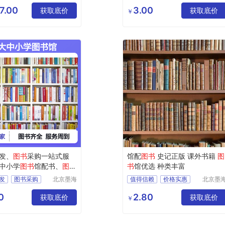
科技发展
伟业文
有限公司
传播有
7.00
3.00
获取底价
获取底价
￥
公司
发、
图书
采购一站式服
馆配
图书
史记正版 课外书籍
图
中小学
图书
馆配书、
图书
书
馆优选 种类丰富
发
图书采购
北京墨海
值得信赖
价格实惠
北京墨
书田文化
书田文
配
馆配图书
品质保证
有限公司
有限公
0
2.80
获取底价
获取底价
￥