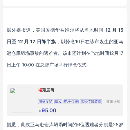
C Output 48V Switching PF
ds bedroom furniture kids
C PC Power Supply 500W
据外媒报道，美国爱德华兹维尔将从当地时间
12 月 15
日至 12 月 17 日降半旗
，以悼念10日在该市发生的亚马
逊仓库坍塌事故的遇难者。
该市还计划在当地时间12月17
日上午 10:00 在总督广场举行悼念仪式。
塌
落度筒
塌落度筒
供应
电子仪表
试验仪器装置
苏州华瑞
科技仪器
其他试验仪器装置
有限公司
95.00
￥
据悉，此次亚马逊仓库坍塌时间的6位遇难者分别是28岁