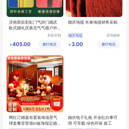
济南新款彩虹门气拱门婚庆
婚庆地毯 长春地毯销售采购
欧式婚礼庆典充气气模户外
结婚充气拱门
阜阳菲勒
婚庆地毯
昆明硕眸
科技有限
工艺品有
405.00
3.00
拨打电话
公司
拨打电话
限公司
￥
￥
网红订婚宴布置装饰场景气
婚庆电子礼炮 开业红白事可
球套餐背景墙kt板海报定婚酒
用 可车载 绿色环保 俊工
店现场用品