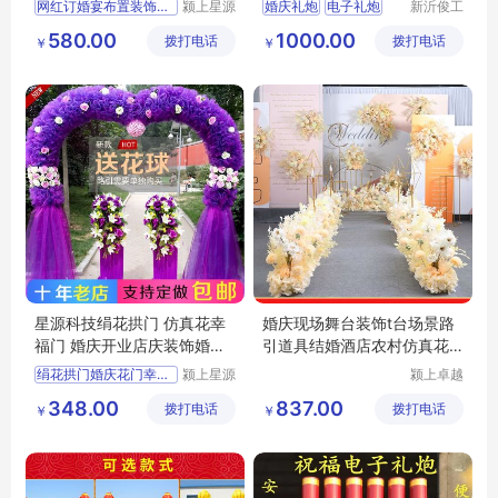
网红订婚宴布置装饰场景气
颍上星源
婚庆礼炮
电子礼炮
新沂俊工
科技发展
机械有限
电子礼炮厂家
580.00
1000.00
拨打电话
有限公司
拨打电话
公司
￥
￥
婚庆礼炮厂家
星源科技绢花拱门 仿真花幸
婚庆现场舞台装饰t台场景路
福门 婚庆开业店庆装饰婚礼
引道具结婚酒店农村仿真花
成品道具
排婚礼布置
绢花拱门婚庆花门幸福门开
颍上星源
颍上卓越
科技发展
电子商务
348.00
837.00
拨打电话
有限公司
拨打电话
有限公司
￥
￥