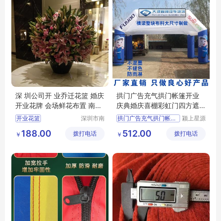
深 圳公司开 业乔迁花篮 婚庆
拱门广告充气拱门帐篷开业
开业花牌 会场鲜花布置 南韵
庆典婚庆喜棚彩虹门四方遮
竹风
阳带篷布气模
开业花篮
深圳市南
拱门广告充气拱门帐篷开业
颍上星源
韵竹风景
科技发展
188.00
512.00
拨打电话
观园林有
拨打电话
有限公司
￥
￥
限公司