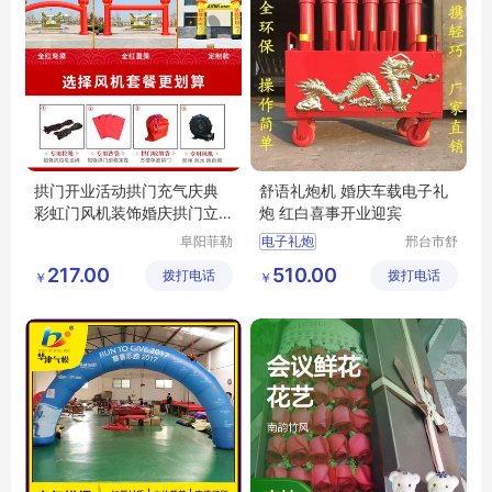
拱门开业活动拱门充气庆典
舒语礼炮机 婚庆车载电子礼
彩虹门风机装饰婚庆拱门立
炮 红白喜事开业迎宾
柱气模定制
阜阳菲勒
电子礼炮
邢台市舒
科技有限
语机械制
电子礼炮厂家
217.00
510.00
拨打电话
公司
拨打电话
造厂（普
￥
￥
电子礼炮批发
通合伙）
电子礼炮直销
电子礼炮价格