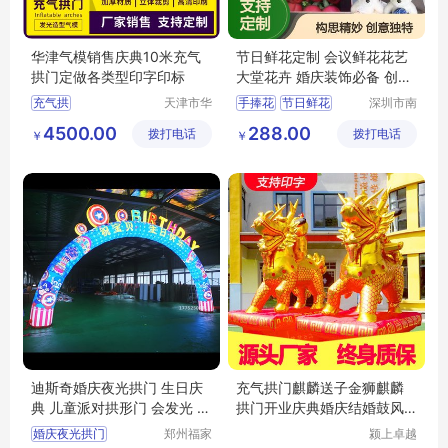
华津气模销售庆典10米充气
节日鲜花定制 会议鲜花花艺
拱门定做各类型印字印标
大堂花卉 婚庆装饰必备 创意
独特 构思巧妙
充气拱
天津市华
手捧花
节日鲜花
深圳市南
津飞翔充
韵竹风景
会议鲜花
开业花篮
4500.00
288.00
拨打电话
气模型科
拨打电话
观园林有
￥
￥
鲜花花艺
技有限公
限公司
司
迪斯奇婚庆夜光拱门 生日庆
充气拱门麒麟送子金狮麒麟
典 儿童派对拱形门 会发光 新
拱门开业庆典婚庆结婚鼓风
奇好玩
机彩虹门气模
婚庆夜光拱门
郑州福家
颍上卓越