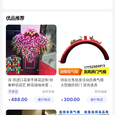
优品推荐
深 圳进口花束手捧花定制 轻
供应出售批发活动庆典气模
奢鲜切花艺 鲜花场地布置 南
大型婚庆拱门 宣传道具
韵竹风
手捧花
深圳市南
郑州福家
韵竹风景
文化科技
488.00
300.00
拨打电话
观园林有
拨打电话
有限公司
￥
￥
限公司