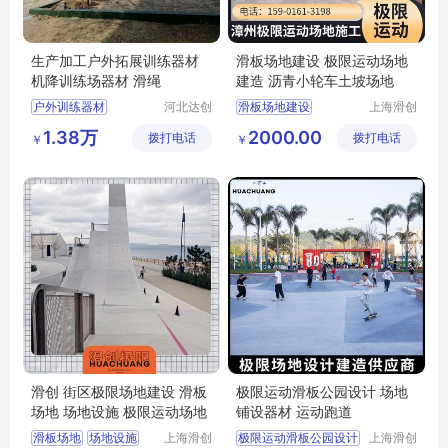
生产加工户外拓展训练器材
滑板场地建设 极限运动场地
机降训练场器材 滑绳
建造 沥青小轮车土坡场地
户外训练器材
河北达创
滑板场地建设
上海滑创
体育器材
建筑装饰
高空拓展训练器材
滑板场地建设极限运动场地建造
1.38万
2000.00
拨打电话
有限公司
拨打电话
工程有限
￥
￥
机降训练场器材
极限运动土坡场地
公司
机降模拟平台
极限运动场地建造
机降滑绳
滑创 街区极限场地建设 滑板
极限运动滑板公园设计 场地
场地 场地设施 极限运动场地
铺设器材 运动跑道
滑板场地
场地设施
上海滑创
极限运动滑板公园设计
上海滑创