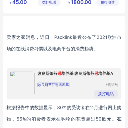
45.00
1800.00
拨打电话
设施工程
拨打电话
工程有限
￥
￥
体育馆木地板
运动装备
滑板场地
有限公司
公司
运动木地板生产厂家
滑板场地设计
运动木地板厂家
卖家之家消息，近日，Packlink最近公布了2021欧洲市
场的在线消费习惯以及电商平台的消费趋势。
改良斯蒂芬
逊
培养基 改良斯蒂芬
逊
培养基A
改良斯蒂芬逊培养基
上海语纯
生物科技
改良斯蒂芬逊培养基A
有限公司
拨打电话
根据报告中的数据显示，80%的受访者在11月进行网上购
物，56%的消费者表示在购物的花费超过50欧元。
在