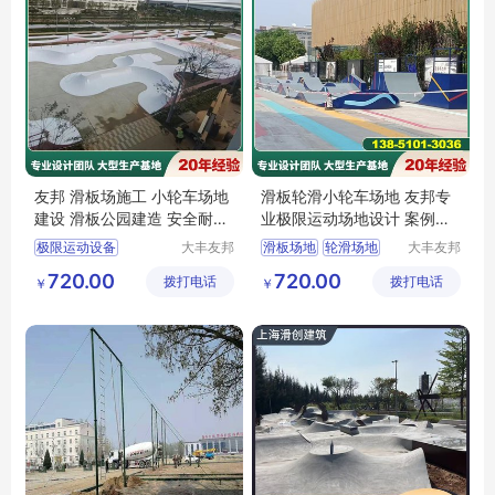
友邦 滑板场施工 小轮车场地
滑板轮滑小轮车场地 友邦专
建设 滑板公园建造 安全耐磨
业极限运动场地设计 案例众
品质保证
多
极限运动设备
大丰友邦
滑板场地
轮滑场地
大丰友邦
极限运动
极限运动
滑板公园设计
小轮车场地
720.00
720.00
拨打电话
场地建设
拨打电话
场地建设
￥
￥
极限运动场地建造
极限运动场地
有限公司
有限公司
小轮车场地建设
滑板场地施工