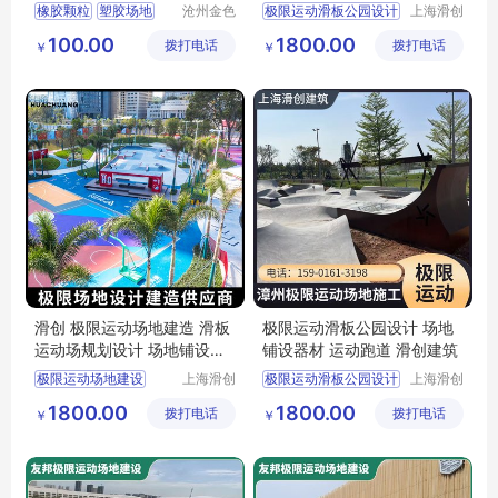
粒
橡胶颗粒
塑胶场地
沧州金色
极限运动滑板公园设计
上海滑创
童年幼教
建筑装饰
学校场地铺设
极限运动场地
100.00
1800.00
拨打电话
玩具有限
拨打电话
工程有限
￥
￥
EPDM场地铺设
滑板公园设计
公司
公司
塑胶跑道
滑创 极限运动场地建造 滑板
极限运动滑板公园设计 场地
运动场规划设计 场地铺设器
铺设器材 运动跑道 滑创建筑
材
极限运动场地建设
上海滑创
极限运动滑板公园设计
上海滑创
建筑装饰
建筑装饰
滑板运动场
友邦极限
极限运动场地
1800.00
1800.00
拨打电话
工程有限
拨打电话
工程有限
￥
￥
滑板公园设计
公司
公司