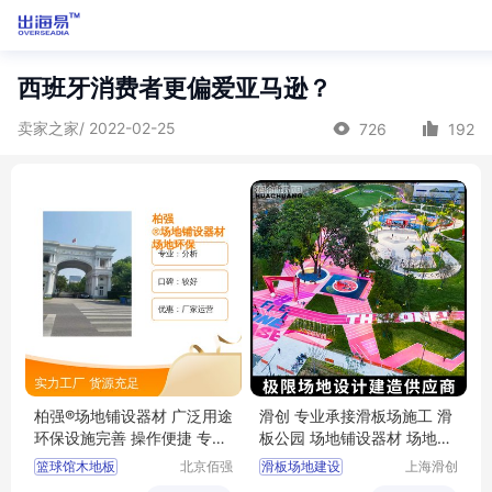
西班牙消费者更偏爱亚马逊？
卖家之家/ 2022-02-25
726
192
柏强®场地铺设器材 广泛用途
滑创 专业承接滑板场施工 滑
环保设施完善 操作便捷 专业
板公园 场地铺设器材 场地设
靠谱
计建造
篮球馆木地板
北京佰强
滑板场地建设
上海滑创
桦业体育
建筑装饰
羽毛球馆木地板
场地铺设器材