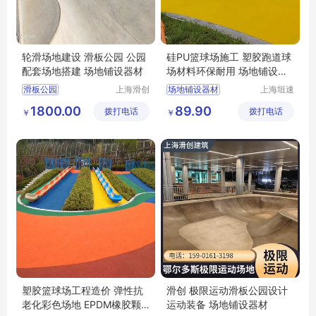
轮滑场地建设 滑板公园 公园
硅PU篮球场施工 塑胶跑道球
配套场地搭建 场地铺设器材
场材料环保耐用 场地铺设器
材
滑板公园
上海滑创
场地铺设器材
上海垣速
建筑装饰
新材料科
1800.00
89.90
拨打电话
工程有限
拨打电话
技有限公
￥
￥
公司
司
塑胶篮球场工程造价 弹性抗
滑创 极限运动滑板公园设计
老化彩色场地 EPDM橡胶颗
运动装备 场地铺设器材