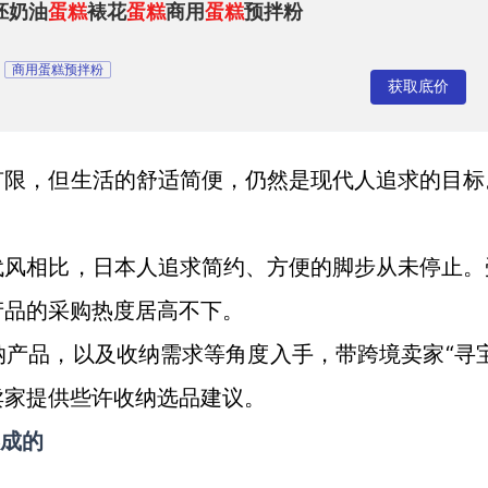
胚奶油
蛋糕
裱花
蛋糕
商用
蛋糕
预拌粉
商用蛋糕预拌粉
获取底价
有限，但生活的舒适简便，仍然是现代人追求的目标
。
代风相比，日本人追求简约、方便的脚步从未停止。
产品的采购热度居高不下。
“寻
纳产品，以及收纳需求等角度入手，带跨境卖家
卖家提供些许收纳选品建议。
养成的