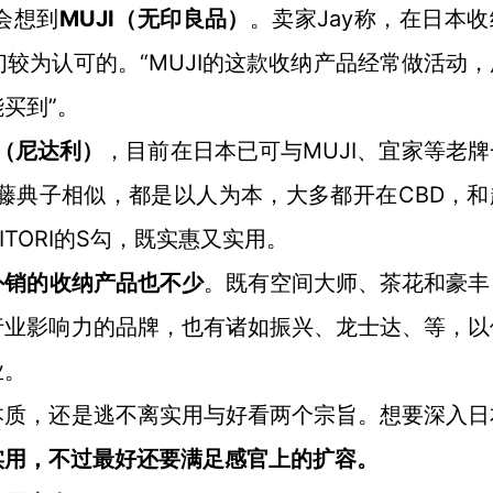
MUJI（无印良品）
Jay称，在日本
会想到
。卖家
人们较为认可的。“MUJI的这款收纳产品经常做活动
买到”。
RI（尼达利）
MUJI、宜家等老
，目前在日本已可与
近藤典子相似，都是以人为本，大多都开在CBD，和
TORI的S勾，既实惠又实用。
外销的收纳产品也不少
。既有空间大师、茶花和豪丰
行业影响力的品牌，也有诸如振兴、龙士达、等，以
业。
本质，还是逃不离实用与好看两个宗旨。想要深入日
实用，不过最好还要满足感官上的扩容。