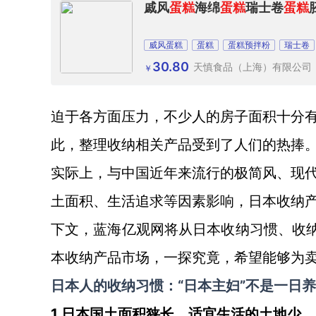
戚风
蛋糕
海绵
蛋糕
瑞士卷
蛋糕
威风蛋糕
蛋糕
蛋糕预拌粉
瑞士卷
30.80
天慎食品（上海）有限公司
￥
迫于各方面压力，不少人的房子面积十分
此，整理收纳相关产品受到了人们的热捧
实际上，与中国近年来流行的极简风、现
土面积、生活追求等因素影响，日本收纳
下文，蓝海亿观网将从日本收纳习惯、收
本收纳产品市场，一探究竟，希望能够为
“日本主妇”不是一日
日本人的收纳习惯：
1.日本国土面积狭长，适宜生活的土地少