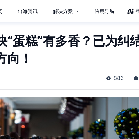
页
出海资讯
解决方案
跨境导航
块“蛋糕”有多香？已为纠
方向！
886