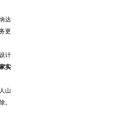
纳达
务更
设计
家实
人山
除。