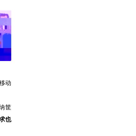
移动
纳筐
求也