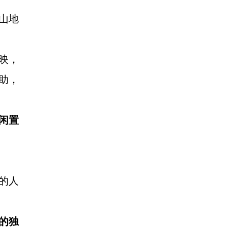
山地
映，
助，
闲置
的人
”的独