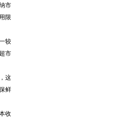
收纳市
，用限
牌一较
超市
，这
保鲜
本收