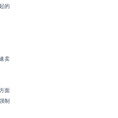
发起的
速卖
方面
强制