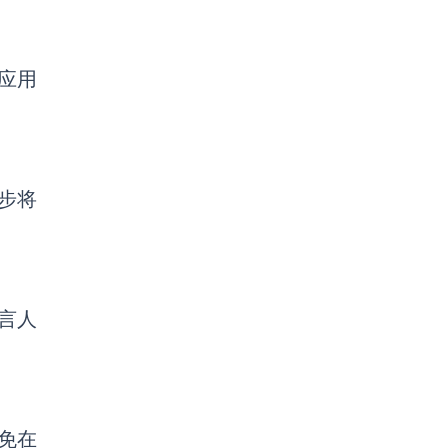
应用
步将
发言人
避免在