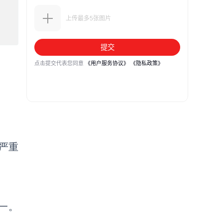
严重
一。