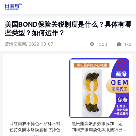
美国BOND保险关税制度是什么？具体有哪
些类型？如何运作？
蓝海亿观网/ 2022-03-07
1500
172
口红雨衣不掉色不沾杯不褪
黑松露弹嫩多效眼膜加工定
色持久防水唇膜唇釉防掉色O
制呵护眼周淡化黑眼圈细纹
EM定做
多效眼 膜oem