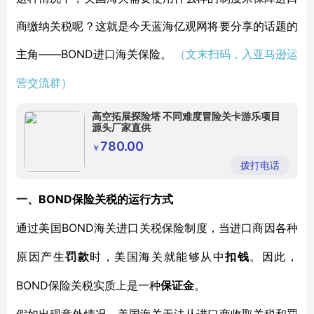
商缴纳关税呢？这就是今天蓝海亿观网将要分享的话题的
主角——BOND
进口海关保险。
（文末
扫码，入亚马逊运
营交流群
）
高空拓展探险塔 不同难度冒险关卡游乐项目
源头厂家直供
780.00
￥
拨打电话
B
OND
一、
保险关税的运行方式
BOND
通过美国
海关
进口
关税保险制度，当进口商因各种
原因产生
罚款
时，美国海关就能够从中
扣钱
。因此，
BOND
保险关税实质上是一种
保证金
。