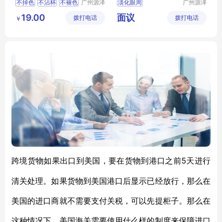
不掉色
不沾杯
不褪色
广州源泽
淡化眼周
广州源泽
药业有限
药业有限
持久防水
19.00
面议
拨打电话
公司
拨打电话
公司
￥
5天进行
跨境货物如果出口到美国，要在货物到港口之前
清关处理。如果货物到美国港口后显示已经放行，那么在
美国的进口商就不需要支付关税，可以先提柜子。那么在
这种情况下，美国海关需要使用什么样的制度来保障进口