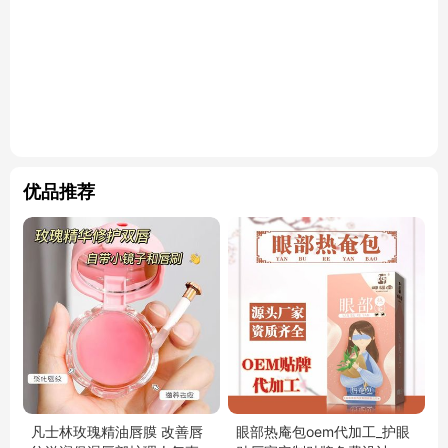
优品推荐
凡士林玫瑰精油唇膜 改善唇
眼部热庵包oem代加工_护眼