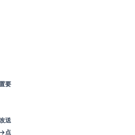
置要
更改送
→点