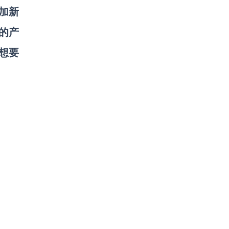
添加新
的产
。想要