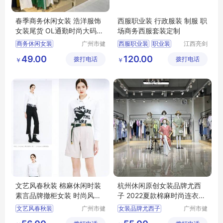
春季商务休闲女装 浩洋服饰
西服职业装 行政服装 制服 职
女装尾货 OL通勤时尚大码女
场商务西服套装定制
装货源供应
商务休闲女装
广州市健
西服职业装
职业装
江西亮剑
凡服饰有
服饰有限
浩洋服饰
大码女装
西服
行政服装
制服
49.00
120.00
拨打电话
限公司
拨打电话
公司
￥
￥
文艺风春秋装 棉麻休闲时装
杭州休闲原创女装品牌尤西
素言品牌撤柜女装 时尚风衣
子 2022夏款棉麻时尚连衣裙
连衣裙走份
广州尾货库存
文艺风春秋装
广州市健
女装品牌尤西子
广州市健
凡服饰有
凡服饰有
棉麻休闲时装
夏款棉麻时尚连衣裙