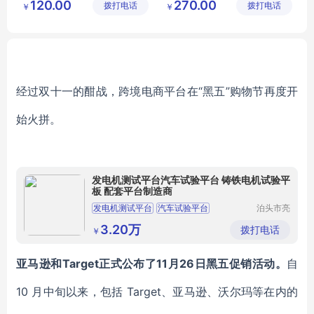
120.00
270.00
拨打电话
公司
拨打电话
限公司
￥
￥
商务女士职业套装
职业装正装
西服定做厂家
经过双十一的酣战，跨境电商平台在“黑五”购物节再度开
始火拼。
发电机测试平台汽车试验平台 铸铁电机试验平
板 配套平台制造商
发电机测试平台
汽车试验平台
泊头市亮
健机械设
电机试验平台
铸铁试验平台
备制造有
3.20万
拨打电话
￥
限公司
亚马逊和Target正式公布了11月26日黑五促销活动。
自
10 月中旬以来，包括 Target、亚马逊、沃尔玛等在内的