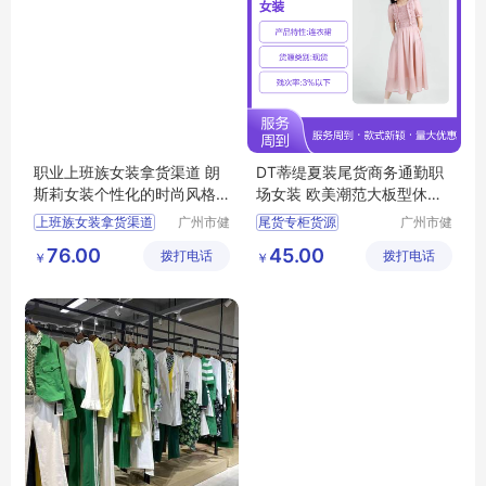
职业上班族女装拿货渠道 朗
DT蒂缇夏装尾货商务通勤职
斯莉女装个性化的时尚风格
场女装 欧美潮范大板型休闲
广州服装市场
风
上班族女装拿货渠道
广州市健
尾货专柜货源
广州市健
凡服饰有
凡服饰有
女装个性化的时尚风格
摩登时尚潮牌女装
76.00
45.00
拨打电话
限公司
拨打电话
限公司
￥
￥
广州服装市场
商务通勤职场女装
品牌女装尾货
女装