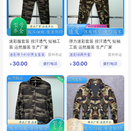
迷彩服套装 排汗透气 短袖工
弹力迷彩套装 排汗透气 短袖
装 运然服装 生产厂家
工装 运然服装 生产厂家
迷彩弹力针织男女套装
晋州市运
迷彩绿两件套
晋州市运
然服装加
然服装加
迷彩套装
迷彩套装
30.00
30.00
拨打电话
工厂
拨打电话
工厂
￥
￥
迷彩工作服男套装
迷彩工作服男套装
迷彩套装批发
迷彩套装批发
军训迷彩服
迷彩圆领短袖