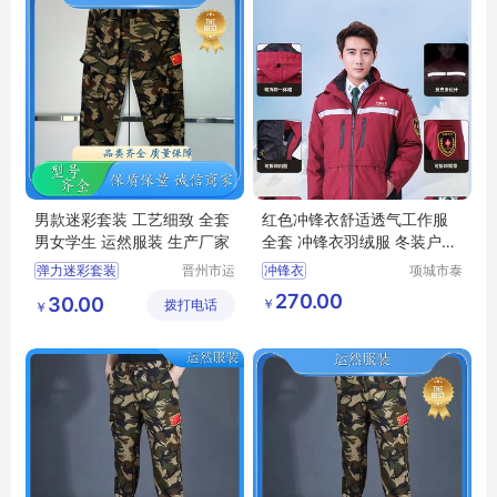
男款迷彩套装 工艺细致 全套
红色冲锋衣舒适透气工作服
男女学生 运然服装 生产厂家
全套 冲锋衣羽绒服 冬装户外
套装 工作服装
弹力迷彩套装
晋州市运
冲锋衣
项城市泰
然服装加
顺制衣有
迷彩绿两件套
270.00
30.00
￥
拨打电话
工厂
限公司
￥
迷彩套装女款
迷彩套装
丛林迷彩服