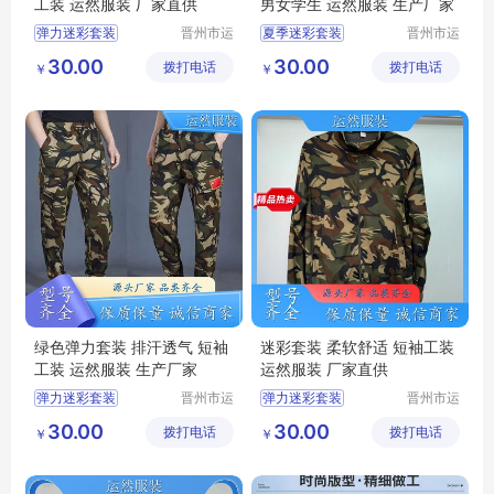
工装 运然服装 厂家直供
男女学生 运然服装 生产厂家
弹力迷彩套装
晋州市运
夏季迷彩套装
晋州市运
然服装加
然服装加
迷彩弹力针织男女套装
迷彩工作服男套装
30.00
30.00
拨打电话
工厂
拨打电话
工厂
￥
￥
迷彩套装批发
迷彩套装批发
迷彩圆领短袖
迷彩服装
军训迷彩服
迷彩圆领短袖
绿色弹力套装 排汗透气 短袖
迷彩套装 柔软舒适 短袖工装
工装 运然服装 生产厂家
运然服装 厂家直供
弹力迷彩套装
晋州市运
弹力迷彩套装
晋州市运
然服装加
然服装加
迷彩工作服
迷彩套装
军训服迷彩服工作服
30.00
30.00
拨打电话
工厂
拨打电话
工厂
￥
￥
迷彩军训服
军训服
夏款弹力针织男女套装
夏季迷彩套装
迷彩圆领短袖