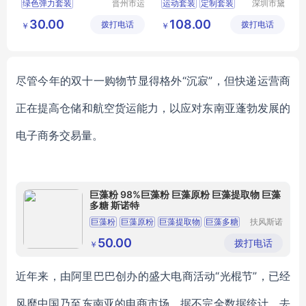
绿色弹力套装
晋州市运
运动套装
定制套装
深圳市黛
然服装加
奈尔服饰
迷彩套装
套装印字
休闲套装
30.00
108.00
拨打电话
工厂
拨打电话
有限公司
￥
￥
迷彩工作服男套装
迷彩圆领短袖
丛林迷彩服
尽管今年的双十一购物节显得格外“沉寂”，但快递运营商
正在提高仓储和航空货运能力，以应对东南亚蓬勃发展的
电子商务交易量。
巨藻粉 98%巨藻粉 巨藻原粉 巨藻提取物 巨藻
多糖 斯诺特
巨藻粉
巨藻原粉
巨藻提取物
巨藻多糖
扶风斯诺
特生物科
技有限公
50.00
拨打电话
￥
司
近年来，由阿里巴巴创办的盛大电商活动“光棍节”，已经
风靡中国乃至东南亚的电商市场。据不完全数据统计，去