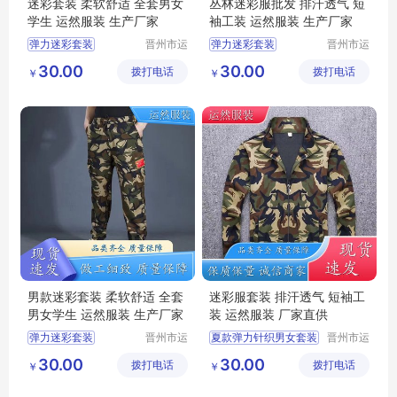
迷彩套装 柔软舒适 全套男女
丛林迷彩服批发 排汗透气 短
学生 运然服装 生产厂家
袖工装 运然服装 生产厂家
弹力迷彩套装
晋州市运
弹力迷彩套装
晋州市运
然服装加
然服装加
绿色弹力套装
迷彩弹力针织男女套装
30.00
30.00
拨打电话
工厂
拨打电话
工厂
￥
￥
迷彩套装女款
夏款弹力针织男女套装
男款迷彩套装
夏季迷彩套装
迷彩套装
迷彩工作服男套装
男款迷彩套装 柔软舒适 全套
迷彩服套装 排汗透气 短袖工
男女学生 运然服装 生产厂家
装 运然服装 厂家直供
弹力迷彩套装
晋州市运
夏款弹力针织男女套装
晋州市运
然服装加
然服装加
迷彩套装女款
男款迷彩套装
30.00
30.00
拨打电话
工厂
拨打电话
工厂
￥
￥
迷彩套装
迷彩套装
迷彩套装批发
迷彩套装批发