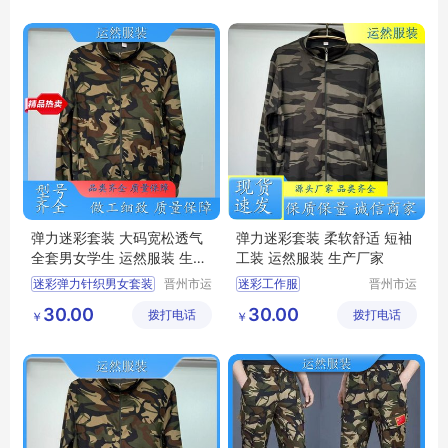
迷彩套装
迷彩工作服男套装
迷彩套装批发
迷彩服装
弹力迷彩套装 大码宽松透气
弹力迷彩套装 柔软舒适 短袖
全套男女学生 运然服装 生产
工装 运然服装 生产厂家
厂家
迷彩弹力针织男女套装
晋州市运
迷彩工作服
晋州市运
然服装加
然服装加
迷彩绿两件套
绿色弹力套装
30.00
30.00
拨打电话
工厂
拨打电话
工厂
￥
￥
迷彩套装
迷彩套装
迷彩工作服男套装
迷彩工作服男套装
迷彩圆领短袖
迷彩服装