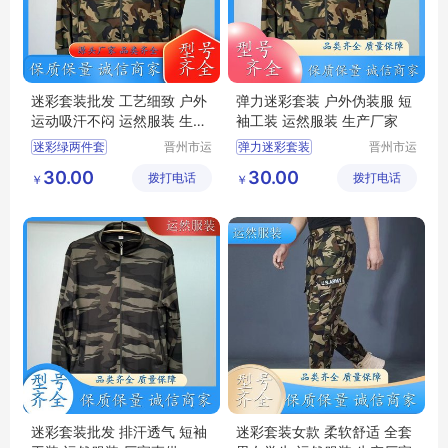
迷彩套装批发 工艺细致 户外
弹力迷彩套装 户外伪装服 短
运动吸汗不闷 运然服装 生产
袖工装 运然服装 生产厂家
厂家
迷彩绿两件套
晋州市运
弹力迷彩套装
晋州市运
然服装加
然服装加
夏季迷彩套装
军训服迷彩服工作服
30.00
30.00
拨打电话
工厂
拨打电话
工厂
￥
￥
迷彩套装批发
男款迷彩套装
迷彩圆领短袖
迷彩圆领短袖
丛林迷彩服
丛林迷彩服
迷彩套装批发 排汗透气 短袖
迷彩套装女款 柔软舒适 全套