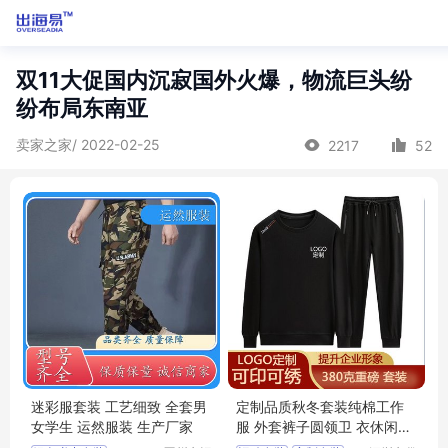
双11大促国内沉寂国外火爆，物流巨头纷
纷布局东南亚
卖家之家/ 2022-02-25
2217
52
迷彩服套装 工艺细致 全套男
定制品质秋冬套装纯棉工作
女学生 运然服装 生产厂家
服 外套裤子圆领卫 衣休闲裤
套头长袖工衣