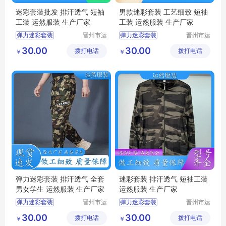
迷彩套装批发 排汗透气 短袖
男款迷彩套装 工艺细致 短袖
工装 运然服装 生产厂家
工装 运然服装 生产厂家
弹力迷彩套装
晋州市运
弹力迷彩套装
晋州市运
然服装加
然服装加
迷彩弹力针织男女套装
夏季迷彩套装
30.00
30.00
拨打电话
工厂
拨打电话
工厂
￥
￥
绿色弹力套装
迷彩工作服男套装
夏季迷彩套装
迷彩套装批发
迷彩服装
军训迷彩服
弹力迷彩套装 排汗透气 全套
迷彩套装 排汗透气 短袖工装
男女学生 运然服装 生产厂家
运然服装 生产厂家
弹力迷彩套装
晋州市运
弹力迷彩套装
晋州市运
然服装加
然服装加
绿色弹力套装
绿色弹力套装
30.00
30.00
拨打电话
工厂
拨打电话
工厂
￥
￥
迷彩套装女款
迷彩套装