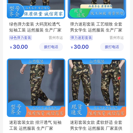
绿色弹力套装 大码宽松透气
弹力迷彩套装 工艺细致 全套
短袖工装 运然服装 生产厂家
男女学生 运然服装 生产厂家
绿色弹力套装
晋州市运
弹力迷彩套装
晋州市运
然服装加
然服装加
夏季迷彩套装
迷彩弹力针织男女套装
30.00
30.00
拨打电话
工厂
拨打电话
工厂
￥
￥
迷彩工作服男套装
迷彩套装女款
丛林迷彩服
男款迷彩套装
军训迷彩服
夏季迷彩套装
迷彩套装女款 排汗透气 短袖
迷彩套装女款 柔软舒适 全套
工装 运然服装 生产厂家
男女学生 运然服装 厂家直供