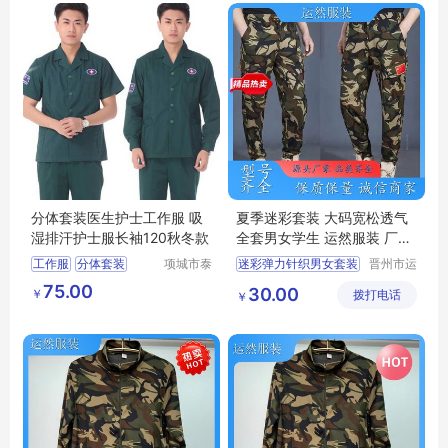
丛林迷彩服
迷彩服装
分体套装医生护士工作服 吸
夏季迷彩套装 大码宽松透气
湿排汗护士服长袖120秋冬款
全套男女学生 运然服装 厂家
直供
工作服
分体套装
项城市泰
迷彩弹力针织男女套装
晋州市运
顺制衣有
然服装加
绿色弹力套装
75.00
30.00
￥
限公司
拨打电话
工厂
￥
夏季迷彩套装
迷彩套装
迷彩服装