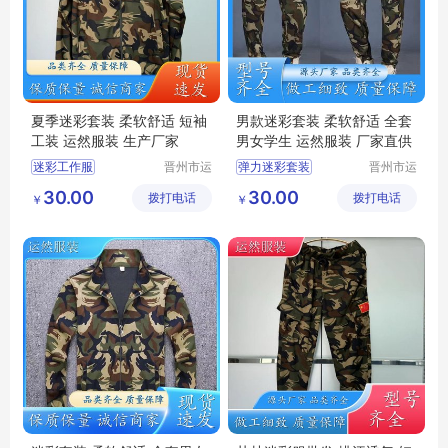
夏季迷彩套装 柔软舒适 短袖
男款迷彩套装 柔软舒适 全套
工装 运然服装 生产厂家
男女学生 运然服装 厂家直供
迷彩工作服
晋州市运
弹力迷彩套装
晋州市运
然服装加
然服装加
男款迷彩套装
绿色弹力套装
30.00
30.00
拨打电话
工厂
拨打电话
工厂
￥
￥
夏季迷彩套装
夏季迷彩套装
丛林迷彩服
迷彩套装
军训迷彩服
迷彩圆领短袖