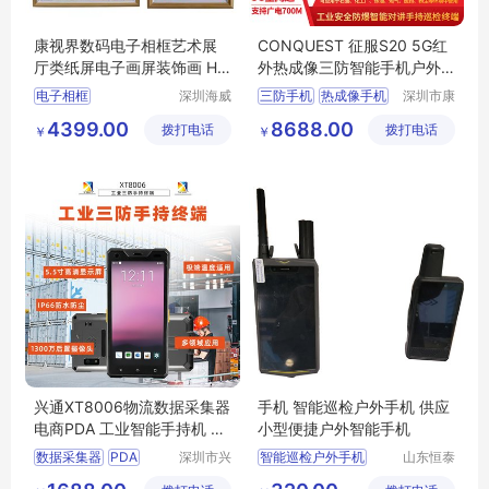
康视界数码电子相框艺术展
CONQUEST 征服S20 5G红
厅类纸屏电子画屏装饰画 H4
外热成像三防智能手机户外
30WAN
电力手持巡检终端
电子相框
深圳海威
三防手机
热成像手机
深圳市康
信息技术
凯思特通
艺术展厅画屏
4399.00
8688.00
拨打电话
有限公司
拨打电话
讯设备有
￥
￥
数码数码相框
限公司
兴通XT8006物流数据采集器
手机 智能巡检户外手机 供应
电商PDA 工业智能手持机 RF
小型便捷户外智能手机
ID手持终端
数据采集器
PDA
深圳市兴
智能巡检户外手机
山东恒泰
通物联科
安防救援
智能手持机
手持终端
手机