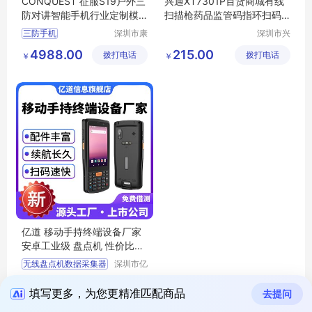
CONQUEST 征服S19户外三
兴通XT7301P百货商城有线
防对讲智能手机行业定制模
扫描枪药品监管码指环扫码
块化手持终端
枪厂家
三防手机
深圳市康
深圳市兴
凯思特通
通物联科
4988.00
215.00
拨打电话
讯设备有
拨打电话
技有限公
￥
￥
限公司
司
亿道 移动手持终端设备厂家
安卓工业级 盘点机 性价比高
现货
无线盘点机数据采集器
深圳市亿
道信息股
PDA手持终端
3000.00
拨打电话
份有限公
￥
手持智能终端
填写更多，为您更精准匹配商品
去提问
司
二维码手持终端