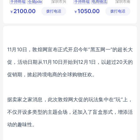
手持终端
仓储pda
深圳市兴
手持终端
电商物流
深圳市南
通物联科
方鸿志科
巴枪
仓库盘点
2100.00
1050.00
拨打电话
技有限公
拨打电话
技有限公
￥
￥
司
司
11月10日，敦煌网宣布正式开启今年“黑五网一”的超长大
促，活动日期从11月10日开始到12月1日，以超过20天的
促销期，掀起跨境电商的全球购物狂欢。
据卖家之家消息，此次敦煌网大促的玩法集中在“玩”上，
不仅开设多类型的主题会场，还加入了盲盒形式，增添活
动的趣味性。