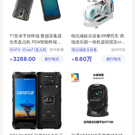
T1安卓手持终端 数据采集器
电玩城娱乐设备VR摩托车 商
仓库盘点机 PDA智能终端 门
场游乐园一体机虚拟现实vr游
店拣货配货
戏机
IDATA
iDataT1盘点机
苏州斯康
电玩城娱乐设备
徐州市近
自动识别
距离智能
iDataT1
盘点机安卓
3288.00
6.60万
拨打电话
技术有限
拨打电话
科技有限
￥
￥
PDA手持
公司
公司