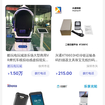
酷玩电玩城游乐场大型商用V
兴通XT6603HD冷链运输条
R摩托车模拟动感虚拟现实体
码扫描器文具珠宝无线扫码
验智能设备
枪厂家
酷玩电玩城
徐州市近
深圳市兴
距离智能
通物联科
游乐场大型
1.50万
215.00
拨打电话
科技有限
拨打电话
技有限公
￥
￥
VR摩托车模拟
公司
司
动感虚拟
智能设备