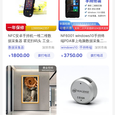
NFC安卓手持机一维二维数
NF6001 windows10手持终
据采集器 霍尼扫码头 工业三
端PDA掌上电脑数据采集二
防仓库物流PDA
维码工业手持设备
数据采集器
深圳市南
windows10
手持终端
深圳市南
方鸿志科
方鸿志科
电商物流手持PDA
PDA
掌上电脑
1800.00
3750.00
拨打电话
技有限公
拨打电话
技有限公
￥
￥
仓库盘点机
司
司