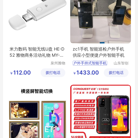
米力数码 智能无线U盘 HE-D
zc1手机 智能巡检户外手机
52 雅物商务活动礼物 MY-M
供应小型便捷户外智能手机
L-L5-07
泉州雅物
户外手持式智能手机
山东智创
贸易有限
重工科技
供应智能双频定位手机
112.00
1433.00
拨打电话
公司
拨打电话
有限公司
￥
￥
手机