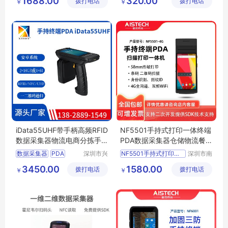
1688.00
320.00
拨打电话
技有限公
拨打电话
装备制造
￥
￥
RFID
供应小型便捷户外智能手机
司
有限公司
iData55UHF带手柄高频RFID
NF5501手持式打印一体终端
数据采集器物流电商分拣手
PDA数据采集器仓储物流餐
持终端PDA
饮工业手机
数据采集器
PDA
深圳市兴
NF5501手持式打印一体终端
深圳市南
通物联科
方鸿志科
手持终端
RFID
打印一体终端PDA
3450.00
1580.00
拨打电话
技有限公
拨打电话
技有限公
￥
￥
电商分拣
数据采集器
司
司
仓储物流餐饮工业手机
手持终端PDA