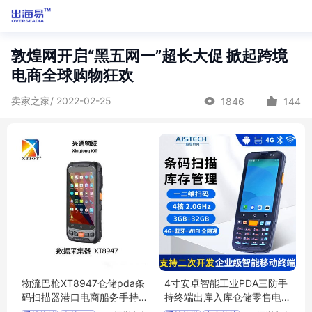
敦煌网开启“黑五网一”超长大促 掀起跨境
电商全球购物狂欢
卖家之家/ 2022-02-25
1846
144
物流巴枪XT8947仓储pda条
4寸安卓智能工业PDA三防手
码扫描器港口电商船务手持
持终端出库入库仓储零售电
终端
商物流盘点机