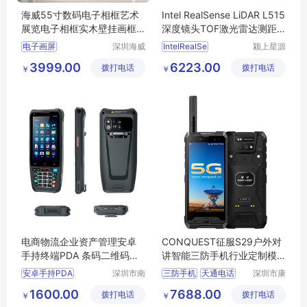
海威55寸数码电子相框艺术
Intel RealSense LiDAR L515
展览电子相框实木壁挂画框
深度镜头TOF激光雷达测距
广告机
仪
电子画屏
深圳海威
IntelRealSe
颍上星源
信息技术
科技发展
数码电子相框
广告机
3999.00
6223.00
拨打电话
有限公司
拨打电话
有限公司
￥
￥
壁挂画框广告机
电商物流企业资产管理安卓
CONQUEST征服S29户外对
手持终端PDA 条码二维码数
讲智能三防手机行业定制模
据采集 工业三防 4GWiFi通讯
块化智能终端
安卓手持PDA
深圳市南
三防手机
天通电话
深圳市康
方鸿志科
凯思特通
工业三防PDA
手持机
卫星电话
1600.00
7688.00
拨打电话
技有限公
拨打电话
讯设备有
￥
￥
天通卫星电话
司
限公司