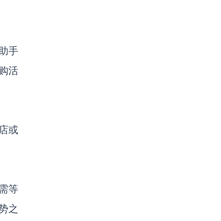
助手
购活
店或
需等
势之