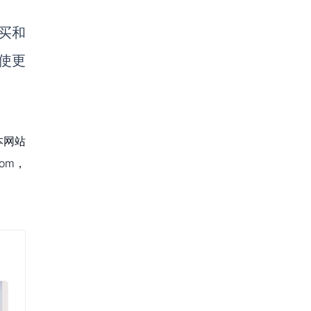
思买和
使更
本网站
om，