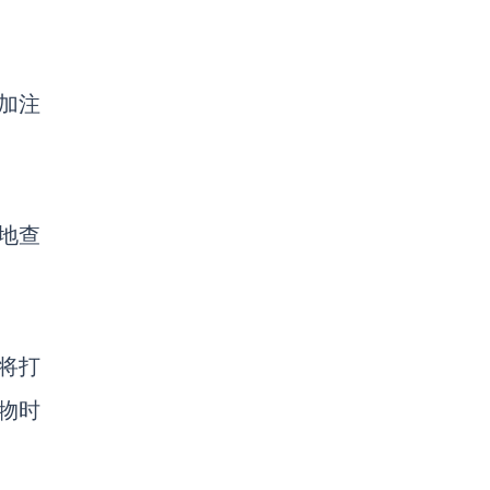
加注
地查
将打
物时