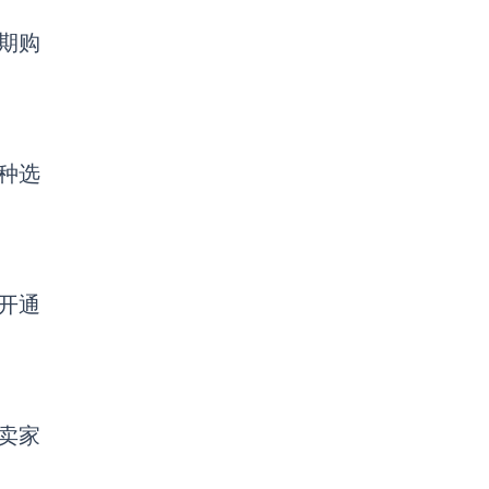
期购
种选
开通
卖家