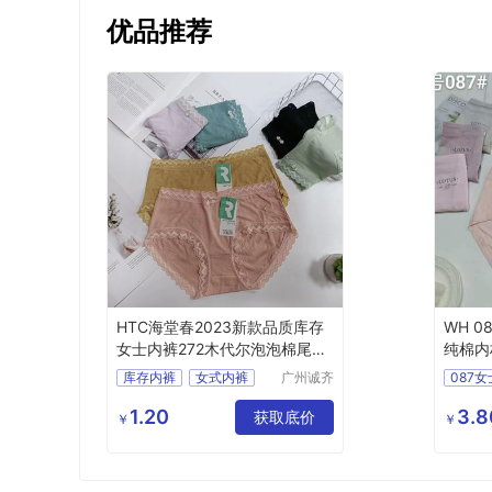
优品推荐
HTC海堂春2023新款品质库存
WH 
女士内裤272木代尔泡泡棉尾货
纯棉内
女式内裤
库存内裤
女式内裤
广州诚齐
087
服饰有限
女式三角内裤
公司
1.20
3.8
尾货女内裤
海堂春
获取底价
￥
￥