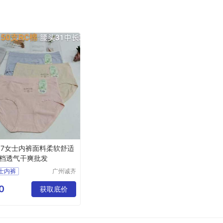
087女士内裤面料柔软舒适
档透气干爽批发
女士内裤
广州诚齐
服饰有限
公司
0
获取底价