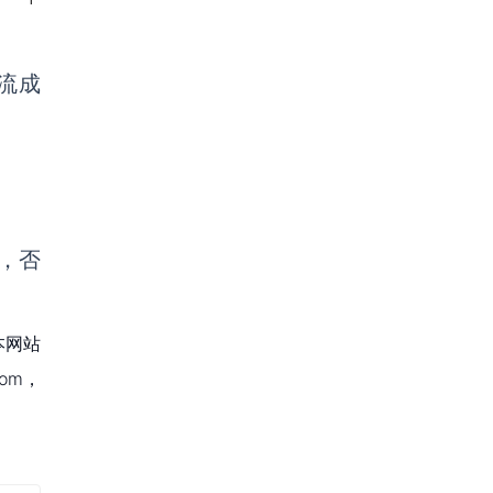
流成
，否
本网站
om，