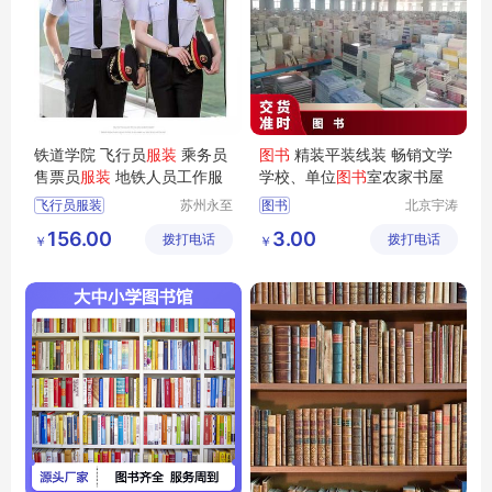
铁道学院 飞行员
服装
乘务员
图书
精装平装线装 畅销文学
售票员
服装
地铁人员工作服
学校、单位
图书
室农家书屋
飞行员服装
苏州永至
图书
北京宇涛
诚服饰有
伟业文化
售票员服装
156.00
3.00
拨打电话
限公司
拨打电话
传播有限
￥
￥
地铁人员工作服
公司
地铁人员工
铁道学院服装