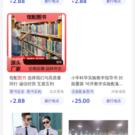
2.88
2.88
拨打电话
有限公司
拨打电话
有限公司
￥
￥
图书
图书
馆配
图书
选择我们与高质量
小学科学实验教学指导书 封
同行 诚信经营 互惠互利
面覆膜 16开教学实验配备
图
书
教学
图书
图书批发
图书采购
北京墨海
实验配备图书
河南省新
书田文化
乡市红旗
馆配图书
图书招标
小学图书
指导书图书
2.88
25.00
拨打电话
有限公司
拨打电话
区工业园
￥
￥
图书价格
科学图书
教学图书
道清路8
号