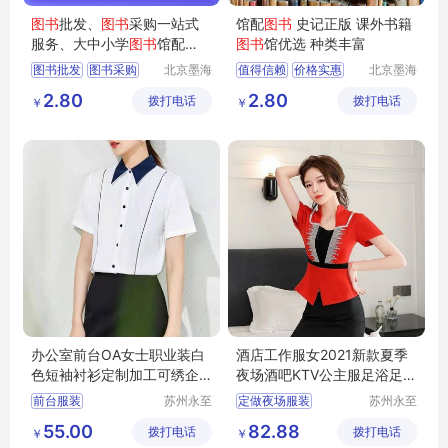
图书
批发、
图书
采购一站式
馆配
图书
史记正版 课外书籍
服务、大中小学
图书
馆配
图书
馆优选 种类丰富
书、
图书
馆投标
图书批发
图书采购
北京墨海
值得信赖
价格实惠
北京墨海
书田文化
书田文化
图书馆配
馆配图书
品质保证
2.80
2.80
拨打电话
有限公司
拨打电话
有限公司
￥
￥
办公室前台OA女士职业装白
酒店工作服女2021新款夏季
色短袖衬衫定制加工可绣企
夜场酒吧KTV公主服足浴足疗
业标志
技师服套装
前台服装
苏州永至
定做夜场服装
苏州永至
诚服饰有
诚服饰有
文员工作服装
南昌哪有做夜场的服装
55.00
82.88
拨打电话
限公司
拨打电话
限公司
￥
￥
女士白衬衫
KTV服装
小姐服装