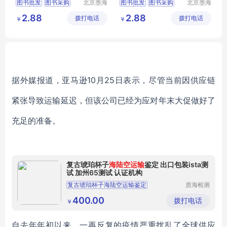
图书批发
图书采购
北京墨海
图书批发
图书采购
北京墨海
书田文化
书田文化
馆配图书
图书招标
馆配图书
图书招标
2.88
2.88
拨打电话
有限公司
拨打电话
有限公司
￥
￥
图书
图书
据外媒报道，亚马逊10月25日表示，尽管当前因供应链
紧张导致运输延迟，但该公司已经为应对年末大促做好了
充足的准备。
复古琥珀杯子
海陆空运输
鉴定 出口包装ista测
试 加州65测试 认证机构
复古琥珀杯子海陆空运输鉴定
质海检测
技术(深
海陆空运输鉴定
出口包装ista测试
圳)有限
400.00
拨打电话
￥
公司
加州65测试
认证机构
自去年年初以来，一再反复的疫情严重扰乱了全球供应