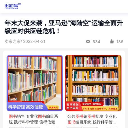
年末大促来袭，亚马逊“海陆空”运输全面升
级应对供应链危机！
卖家之家/ 2022-04-21
534
186
图书
销售 专业化
图书
编目系
公共
图书
馆
图书
批发 专业化
统 践行科学管理 值得信赖
图书
编目系统 践行科学管理
值得信赖