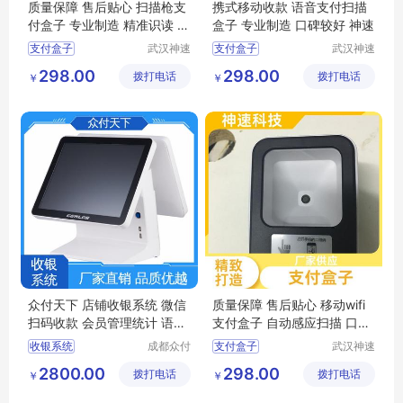
质量保障 售后贴心 扫描枪支
携式移动收款 语音支付扫描
付盒子 专业制造 精准识读 神
盒子 专业制造 口碑较好 神速
速
支付盒子
武汉神速
支付盒子
武汉神速
科技有限
科技有限
支付宝微信支付盒子
扫描枪支付盒子
298.00
298.00
拨打电话
公司
拨打电话
公司
￥
￥
条码收银支付盒子
二维码支付盒子
餐饮扫码支付盒子
移动支付盒子
支付盒子厂家
餐饮扫码支付盒子
众付天下 店铺收银系统 微信
质量保障 售后贴心 移动wifi
扫码收款 会员管理统计 语音
支付盒子 自动感应扫描 口碑
提示
较好 神速
收银系统
成都众付
支付盒子
武汉神速
天下科技
科技有限
店铺收银系统
支付宝微信支付盒子
2800.00
298.00
拨打电话
有限公司
拨打电话
公司
￥
￥
酒吧收银系统
移动wifi支付盒子
零售收银系统
支付盒子厂家