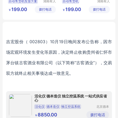
自动售货机投放方案
湖南有人
自动售货机
湖南有人
网络科技
网络科技
售货机代运营合作
自动售货机投放合作
199.00
199.00
拨打电话
有限公司
拨打电话
有限公司
￥
￥
牛奶售货机
售货机投放合作
售货机解决方案运营商
饮食售货机
售货机投放合作
售货机解决方案运营商
吉宏股份（ 002803）10月19日晚间发布公告称
，因市
场宏观环境发生变化等原因，决定终止收购贵州省仁怀市
茅台镇古窖酒业有限公司（以下简称“古窖酒业”），交易
双方就终止相关事项达成一致意见。
活化仪 德本造仪 独立控温系统 一站式供应省
心
活化仪
德本造仪
独立控温系统
北京德本
造仪科技
智能活化仪
DB
T24
有限公司
8850.00
拨打电话
￥