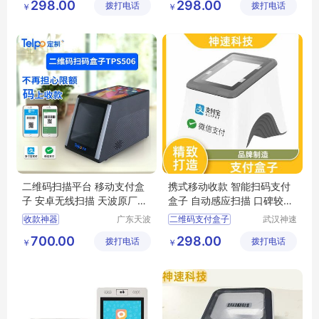
298.00
298.00
拨打电话
公司
拨打电话
公司
￥
￥
移动wifi支付盒子
语音支付扫描盒子
移动支付盒子
支付宝微信支付盒子
支付盒子厂家
嵌入式扫码支付盒子批发
二维码扫描平台 移动支付盒
携式移动收款 智能扫码支付
子 安卓无线扫描 天波原厂TP
盒子 自动感应扫描 口碑较好
S506
神速
收款神器
广东天波
二维码支付盒子
武汉神速
科技股份
科技有限
移动支付盒子定制
支付宝微信支付盒子
700.00
298.00
拨打电话
有限公司
拨打电话
公司
￥
￥
安卓二维码盒子
移动wifi支付盒子
智能语音播报
天波
支付盒子厂家
扫描枪支付盒子价格