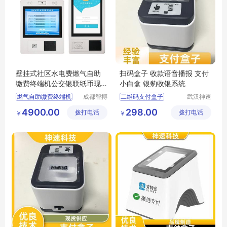
壁挂式社区水电费燃气自助
扫码盒子 收款语音播报 支付
缴费终端机公交银联纸币现
小白盒 银豹收银系统
金充值一体机
燃气自助缴费终端机
成都智搏
二维码支付盒子
武汉神速
佳科技有
科技有限
缴费终端机
条码收银支付盒子
4900.00
298.00
拨打电话
限公司
拨打电话
公司
￥
￥
终端一体机
终端机
超市收款支付盒子
壁挂式终端
扫描枪支付盒子价格
嵌入式扫码支付盒子批发