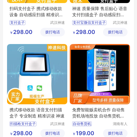
扫码支付盒子 携式移动收款
神速 质量保障 售后贴心 语音
设备 自动感应扫描 精准识读
支付扫描盒子 自动感应扫描
神速
口碑较好
支付盒子
武汉神速
支付宝微信支付盒子
武汉神速
科技有限
科技有限
二维码支付盒子
移动wifi支付盒子
298.00
298.00
拨打电话
公司
拨打电话
公司
￥
￥
智能扫码支付盒子
条码收银支付盒子
移动支付盒子
超市收款支付盒子
嵌入式扫码支付盒子批发
移动支付盒子
携式移动收款 语音支付扫描
免费智能贩卖机合作 自动售
盒子 专业制造 精准识读 神速
货机场地投放 自动售货机投
放合作 有人网络
扫描枪支付盒子
武汉神速
自动售货机
湖南有人
科技有限
网络科技
支付宝微信支付盒子
自动售货机投放合作
298.00
199.00
拨打电话
公司
拨打电话
有限公司
￥
￥
移动wifi支付盒子
售货机解决方案运营商