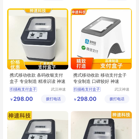
条码收银支付盒子
售货机厂家合作
嵌入式扫码支付盒子批发
面包售货机
携式移动收款 条码收银支付
携式移动收款 移动支付盒子
盒子 专业制造 精准识读 神速
专业制造 口碑较好 神速
扫描枪支付盒子
武汉神速
扫描枪支付盒子
武汉神速
科技有限
科技有限
支付宝微信支付盒子
语音支付扫描盒子
298.00
298.00
拨打电话
公司
拨打电话
公司
￥
￥
餐饮扫码支付盒子
条码收银支付盒子
支付盒子厂家
餐饮扫码支付盒子
嵌入式扫码支付盒子批发
扫描枪支付盒子价格