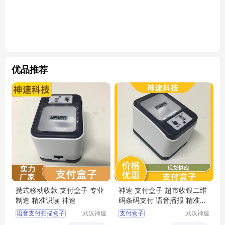
优品推荐
携式移动收款 支付盒子 专业
神速 支付盒子 超市收银二维
制造 精准识读 神速
码条码支付 语音播报 精准识
读
语音支付扫描盒子
武汉神速
支付盒子
武汉神速
科技有限
科技有限
支付宝微信支付盒子
嵌入式扫码支付盒子