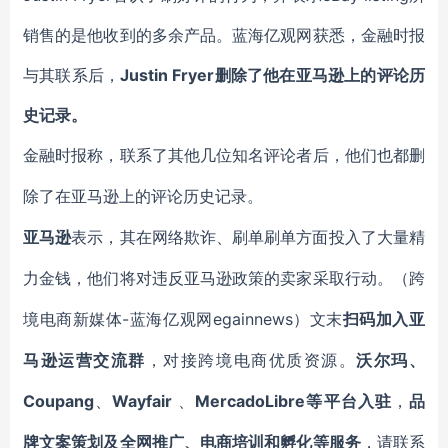
销售的是他收到的多余产品。蓝海亿观网获悉，金融时报
与其联系后，
Justin Fryer删除了他在亚马逊上的评论历
史记录。
金融时报称，联系了其他几位知名评论者后，他们也都删
除了在亚马逊上的评论历史记录。
亚马逊
表示，其在网络欺诈、刷单刷单方面投入了大量精
力金钱，他们将对违反亚马逊政策的卖家采取行动。
（跨
-蓝海亿观网egainnews）文末
境电商新媒体
扫码
加
入
亚
马逊
运营交流群
，对接跨境电商优质资源。
沃尔玛、
Coupang
Wayfair
MercadoLibre等平台入驻
、
、
，
品
牌文案策划及全网推广、电商培训和孵化等服务
，请联系