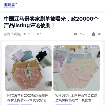
中国亚马逊卖家刷单被曝光，致20000个
产品listing评论被删！
蓝海亿观网/ 2022-03-07
717
10
HTC海堂春2023新款品质库
WH 087女士内裤面料柔软舒
存女士内裤272木代尔泡泡棉
适纯棉内档透气干爽批发
尾货女式内裤