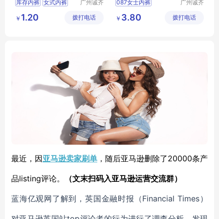
库存内裤
女式内裤
广州诚齐
087女士内裤
广州诚齐
服饰有限
服饰有限
女式三角内裤
1.20
3.80
拨打电话
公司
拨打电话
公司
￥
￥
尾货女内裤
海堂春
20000条产
最近，因
亚马逊卖家刷单
，随后亚马逊删除了
品listing评论。
（文末扫码入亚马逊运营交流群）
Financial Times）
蓝海亿观网了解到，英国金融时报（
对亚马逊英国站top评论者的行为进行了调查分析，发现