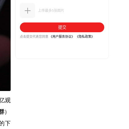
亿观
群
）
的下