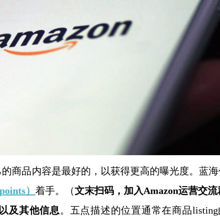
己的商品内容是最好的，以获得更高的曝光度。蓝海
oints）
着手。（
文末扫码
，
加
入
Amazon
运营交流
以及其他信息
。五点描述的位置通常在商品
listing