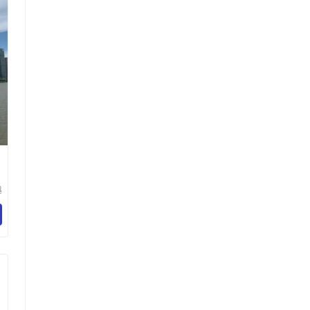
越
务
司