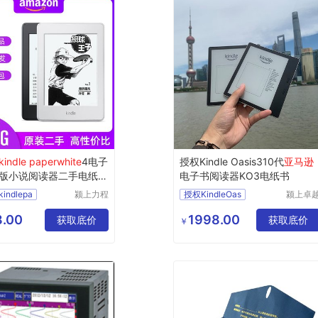
kindle paperwhite
4电子
授权Kindle Oasis310代
亚马逊
版小说阅读器二手电纸书
电子书阅读器KO3电纸书
ndlepa
颍上力程
授权KindleOas
颍上卓
仪器设备
电子商
有限公司
有限公
.00
1998.00
获取底价
获取底价
￥