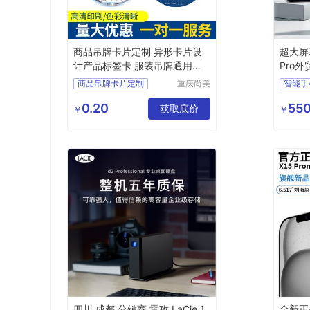
商品吊牌卡片定制 异形卡片设
超大屏
计产品标签卡 服装吊牌通用吊
Pro
牌纸卡
商品吊牌卡片定制
重庆尚美
智能手
印务有限
商品吊牌卡片
公司
0.20
550
产品标签卡
服装吊牌
获取底价
￥
￥
通用吊牌纸卡
四川 成都 分销商 雷孜 LaCie 1
全新正