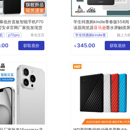
幕低价直板智能手机P70
学生特惠购kindle青春版558阅
外贸安卓官网厂家批发现货
读器阅览器
亚马逊
墨水屏触摸
机
p70pro
青岛艾芬
学生特惠购kindle青
颍上力
特工贸有
仪器设
限公司
有限公
.00
345.00
获取底价
获取底价
￥
品厂家批发15promax灵
WD西部数据移动硬盘西数4tb