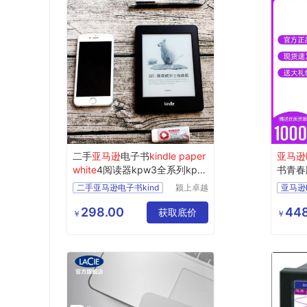
二手
亚马逊
电子书
kindle paper
亚马逊
white
4阅读器kpw3全系列kpw
书青春
1 kpw2
背光
二手亚马逊电子书kind
颍上卓越
亚马逊ki
电子商务
有限公司
298.00
448
获取底价
￥
￥