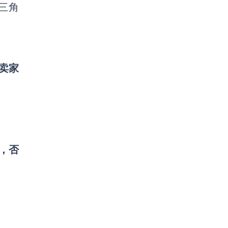
三角
卖家
。
，否