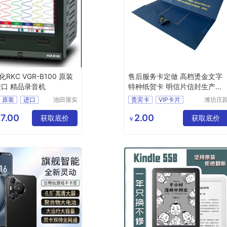
RKC VGR-B100 原装
售后服务卡定做 高档烫金文字
进口 精品录音机
特种纸贺卡 明信片信封生产厂
家
原装
进口
池田屋实
贵宾卡
VIP卡片
潍坊庄
业（深
包装印
录音机
厂家直销
免费设计
圳）有限
有限公
7.00
2.00
获取底价
产品保养卡
获取底价
￥
公司