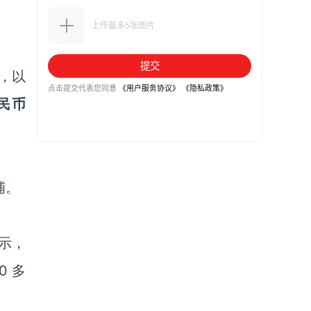
w，以
人民币
铺。
示，
 多