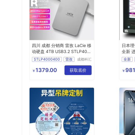
四川 成都 分销商 雷孜 LaCie 移
日本理化
动硬盘 4TB USB3.2 STLP400
全新 
0400
STLP4000400
雷孜
成都科汇
全新
科技有限
LaCie
移动硬盘
精品
公司
1379.00
981
4TB
获取底价
￥
￥