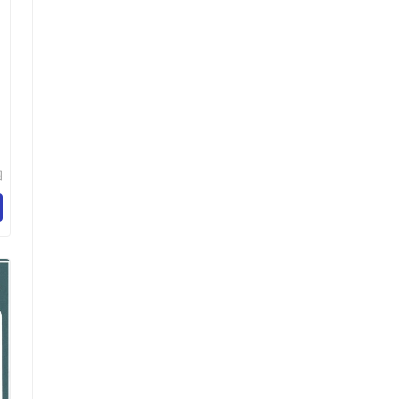
园
刷
司