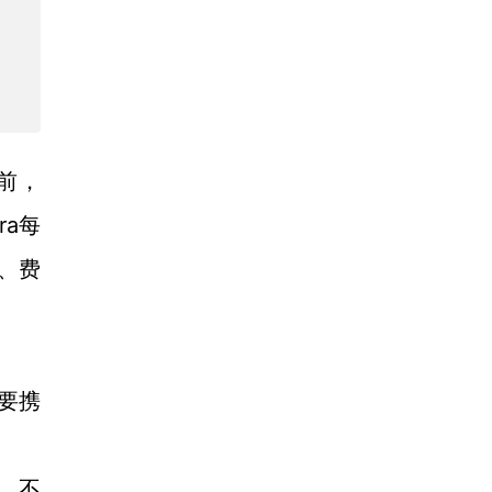
前，
ra
每
程、费
要携
，不