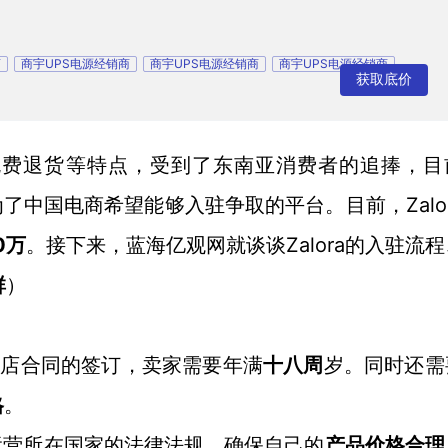
商
商宇UPS电源经销商
商宇UPS电源经销商
商宇UPS电源经销商
获取底价
免费退货等特点，受到了东南亚消费者的追捧，目
Zalo
为了中国电商希望能够入驻争取的平台。目前，
0
Zalora的入驻流
万
。接下来，蓝海亿观网就谈谈
群
）
开店合同的签订，卖家需要年满
十八周
岁。同时还需
格
。
运营所在国家的法律法规，确保自己的
产品价格合理