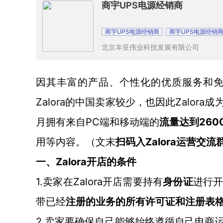
商宇UPS电源经销商
商宇UPS电源经销商
商宇UPS电源经销
北京丰亚伟业科技发展有限公司
因其丰富的产品、个性化的优质服务和
Zalora
Zalora
的中国卖家较少，也因此
成
PC
2
60
月拥有来自
端和移动端的
流量达到
用等内容。（文末
Zalora
扫码入
运营交流
Zalora开店的条件
一、
1.
Zalora开店需要持有
卖家在
身份证
进行
带已经
注册的业务的所有许可证和注册表
2.
卖家要确保自己能够始终遵循自己电商