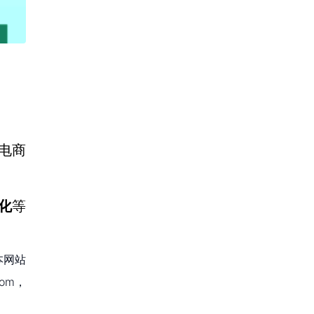
境电商
孵化
等
本网站
om，