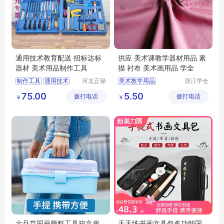
通用技术教育配送 招标达标
供应 美术课教学器材用品 素
器材 美术用品制作工具
描 衬布 美术画用品 学全
制作工具
通用技术
河北正禄
美术教学用品
浙江学全
教学设备
科教仪器
美术器材
达标器材
教学衬布
美术衬布
75.00
5.50
拨打电话
制造有限
拨打电话
有限公司
￥
￥
美术用品
衬布
公司
六品堂国画颜料工具箱文房
天天练书画文具包多功能国