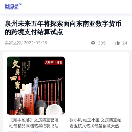
泉州未来五年将探索面向东南亚数字货币
的跨境支付结算试点
卖家之家/ 2022-02-25
385
24
【顺丰包邮】文房四宝套装
张小凤 岫玉小宝 文房四宝岫
毛笔精品高档笔墨纸砚书法
岩玉镇尺笔搁笔架创意天然
专用成人专业
玉石初学者