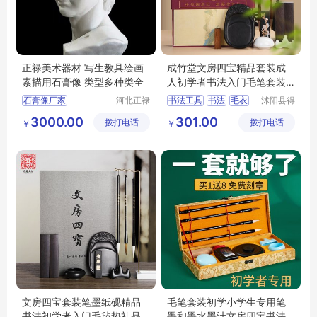
正禄美术器材 写生教具绘画
成竹堂文房四宝精品套装成
素描用石膏像 类型多种类全
人初学者书法入门毛笔套装
墨水墨汁书法
石膏像厂家
河北正禄
书法工具
书法
毛衣
沭阳县得
教学设备
甚欢亦电
石膏像定制
文房四宝
绘画工具
3000.00
301.00
拨打电话
制造有限
拨打电话
子商务有
￥
￥
美术教具器材
公司
限公司
石膏像摆件
文房四宝套装笔墨纸砚精品
毛笔套装初学小学生专用笔
书法初学者入门毛毡垫礼品
墨和墨水墨汁文房四宝书法