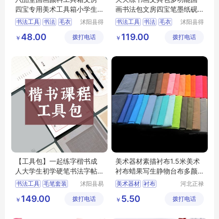
四宝专用美术工具箱小学生
画书法包文房四宝笔墨纸砚
多功能可拆卸
收纳包毛笔初
书法工具
书法
毛衣
沭阳县得
书法工具
书法
毛衣
沭阳县得
甚欢亦电
甚欢亦电
文房四宝
绘画工具
文房四宝
绘画工具
48.00
119.00
拨打电话
子商务有
拨打电话
子商务有
￥
￥
限公司
限公司
【工具包】一起练字楷书成
美术器材素描衬布1.5米美术
人大学生初学硬笔书法字帖
衬布蜡果写生静物台布多颜
练字文具套装
色可选
书法工具
毛笔套装
沭阳县易
美术器材
衬布
河北正禄
近人亦电
教学设备
毛笔
拆笔架
砚台
静物台布
素描衬布
149.00
5.50
拨打电话
子商务有
拨打电话
制造有限
￥
￥
教学设备
限公司
公司