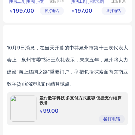
书法工具
书法
毛衣
沭阳县得
书法工具
毛笔套装
沭阳县易
甚欢亦电
近人亦电
文房四宝
绘画工具
毛笔
拆笔架
砚台
1997.00
197.00
拨打电话
子商务有
拨打电话
子商务有
￥
￥
限公司
限公司
10月9日消息，在当天开幕的中共泉州市第十三次代表大
会上，泉州市委书记王永礼表示，未来五年，泉州将大力
建设“海上丝绸之路”重要门户，举措包括探索面向东南亚
数字货币的跨境支付结算试点。
发付数字科技 多支付方式兼容 便捷支付结算
设备
99.00
￥
拨打电话