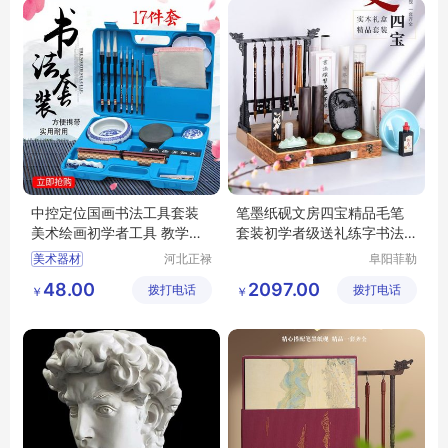
中控定位国画书法工具套装
笔墨纸砚文房四宝精品毛笔
美术绘画初学者工具 教学设
套装初学者级送礼练字书法
备
用品
美术器材
河北正禄
阜阳菲勒
教学设备
科技有限
套装国画工具
48.00
2097.00
拨打电话
制造有限
拨打电话
公司
￥
￥
书法工具
教学设备
公司