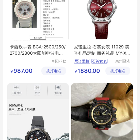
卡西欧手表 BGA-2500/250/
尼诺里拉 石英女表 11029 美
2700/2800太阳能电波电子
誉礼品定制 商务礼品 MY-XB
女表
WY-（T）-33
阜阳菲勒
尼诺里拉
石英女表
泉州经济
科技有限
技术开发
11029
商务礼品
MY
987.00
1880.00
拨打电话
公司
拨打电话
区美誉商
￥
￥
XBWY
T
33
贸有限公
司