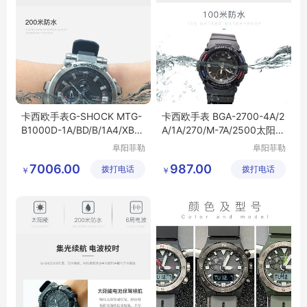
卡西欧手表G-SHOCK MTG-
卡西欧手表 BGA-2700-4A/2
B1000D-1A/BD/B/1A4/XB/X
A/1A/270/M-7A/2500太阳能
BD 电波蓝牙男表
电波电子女表
阜阳菲勒
阜阳菲勒
科技有限
科技有限
7006.00
987.00
拨打电话
公司
拨打电话
公司
￥
￥