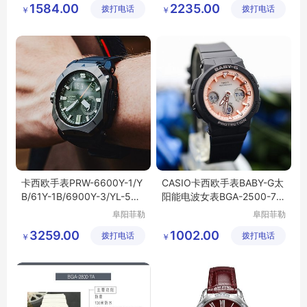
1584.00
2235.00
拨打电话
公司
拨打电话
展有限公
￥
￥
司
卡西欧手表PRW-6600Y-1/Y
CASIO卡西欧手表BABY-G太
B/61Y-1B/6900Y-3/YL-5光
阳能电波女表BGA-2500-7A/
能电波登山男表
1A2/2800-4A
阜阳菲勒
阜阳菲勒
科技有限
科技有限
3259.00
1002.00
拨打电话
公司
拨打电话
公司
￥
￥