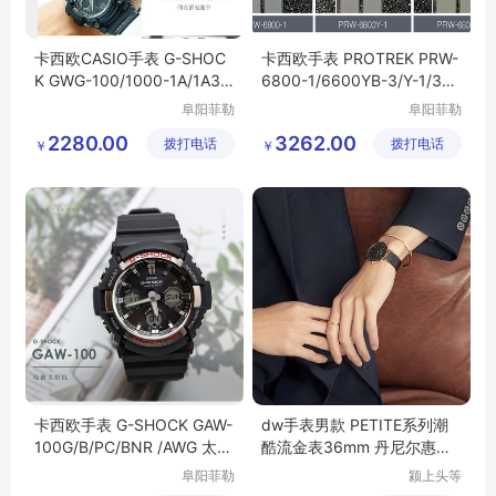
卡西欧CASIO手表 G-SHOC
卡西欧手表 PROTREK PRW-
K GWG-100/1000-1A/1A3/1
6800-1/6600YB-3/Y-1/3光
A8 光能电波男表
能电波登山男表
阜阳菲勒
阜阳菲勒
科技有限
科技有限
2280.00
3262.00
拨打电话
公司
拨打电话
公司
￥
￥
卡西欧手表 G-SHOCK GAW-
dw手表男款 PETITE系列潮
100G/B/PC/BNR /AWG 太阳
酷流金表36mm 丹尼尔惠灵
能电波防水男表
顿旗舰店
阜阳菲勒
颍上头等
科技有限
舱科技发