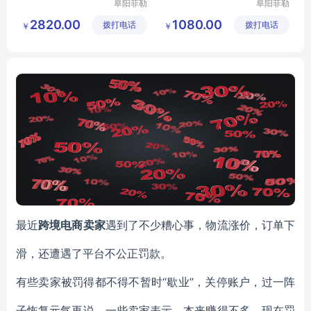
阜阳菲勒
阜阳菲勒
科技有限
科技有限
2820.00
1080.00
拨打电话
公司
拨打电话
公司
￥
￥
最近
跨境电商卖家
遇到了不少糟心事，物流涨价，订单下
滑，还遭遇了平台不公正罚款。
“歇业”，关停账户，过一阵
有些卖家被罚得都不得不暂时
子恢复元气再说。一些卖家表示，本来赚得不多，现在罚