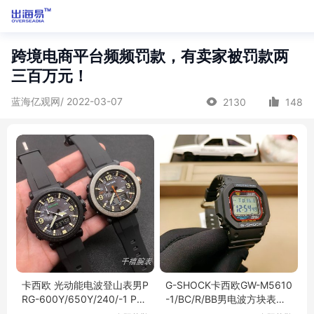
跨境电商平台频频罚款，有卖家被罚款两
三百万元！
蓝海亿观网/ 2022-03-07
2130
148
卡西欧 光动能电波登山表男P
G-SHOCK卡西欧GW-M5610
RG-600Y/650Y/240/-1 PR
-1/BC/R/BB男电波方块表抬
W-60/6600/50
手亮GW-5000原点