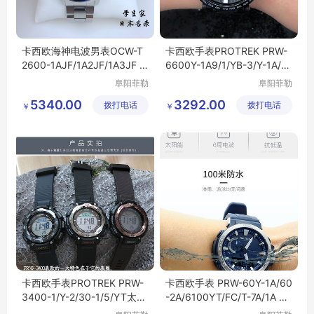
卡西欧海神电波男表OCW-T
卡西欧手表PROTREK PRW-
2600-1AJF/1A2JF/1A3JF /2
6600Y-1A9/1/YB-3/Y-1A/F
A2JF T2600B
C光能电波登山表
阜阳菲勒
阜阳菲勒
科技有限
科技有限
5340.00
3292.00
拨打电话
公司
拨打电话
公司
￥
￥
卡西欧手表PROTREK PRW-
卡西欧手表 PRW-60Y-1A/60
3400-1/Y-2/30-1/5/YT太阳
-2A/6100YT/FC/T-7A/1A 太
能电波登山男表
阳能电波男表