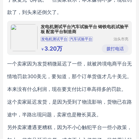
款了，到头来还倒欠了。
发电机测试平台汽车试验平台 铸铁电机试验平
板 配套平台制造商
发电机测试平台
汽车试验平台
泊头市亮
健机械设
电机试验平台
铸铁试验平台
备制造有
3.20万
拨打电话
￥
限公司
一个卖家因为发货稍微延迟了一些，就被跨境电商平台无
300
情地罚款
美元，要知道，那个订单货值才几十美元。
本来没有什么利润，现在要支付比订单高得多的罚款。
这个卖家延迟发货，是因为受到了物流影响，货物已在路
途中，半路出现问题，卖家也是鞭长莫及。
另外卖家遭遇更糟糕，因为不小心触犯平台一些小政策，