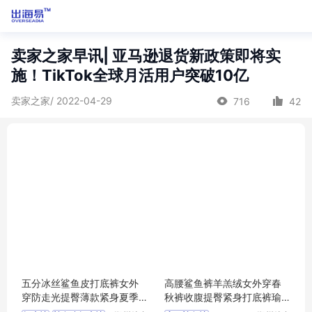
卖家之家早讯| 亚马逊退货新政策即将实
施！TikTok全球月活用户突破10亿
卖家之家/ 2022-04-29
716
42
五分冰丝鲨鱼皮打底裤女外
高腰鲨鱼裤羊羔绒女外穿春
穿防走光提臀薄款紧身夏季
秋裤收腹提臀紧身打底裤瑜
健美瑜伽短裤
伽芭比裤代发