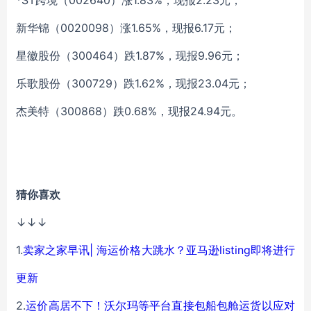
*ST跨境（002640）涨1.83%，现报2.23元；
新华锦（0020098）涨1.65%，现报6.17元；
星徽股份（300464）跌1.87%，现报9.96元；
乐歌股份（300729）跌1.62%，现报23.04元；
杰美特（300868）跌0.68%，现报24.94元
。
猜你喜欢
↓↓↓
1.
卖家之家早讯| 海运价格大跳水？亚马逊listing即将进行
更新
2.
运价高居不下！沃尔玛等平台直接包船包舱运货以应对