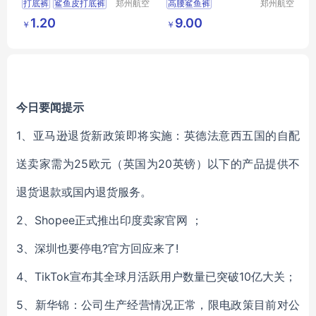
打底裤
鲨鱼皮打底裤
郑州航空
高腰鲨鱼裤
郑州航空
港区芙乐
港区芙乐
短裤
瑜伽短裤
羊羔绒女外穿春秋裤
1.20
9.00
￥
￥
鑫日用百
鑫日用百
收腹提臀紧身打底裤
货店
货店
瑜伽芭比裤代发
今日要闻提示
1、亚马逊退货新政策即将实施：英德法意西五国的自配
送卖家需为25欧元（英国为20英镑）以下的产品提供不
退货退款或国内退货服务。
2、
Shopee正式推出印度卖家官网
；
3、
深圳也要停电?官方回应来了!
4、TikTok宣布其全球月活跃用户数量已突破10亿大关
；
5、
新华锦：公司生产经营情况正常，限电政策目前对公