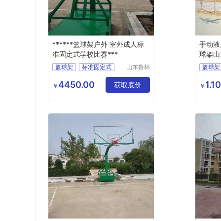
******篮球架户外 室外成人标
手动液
准固定式学校比赛***
球架山
篮球架
标准固定式
山东鲁杯
篮球架
电气有限
室外篮球架
手动液
公司
4450.00
1.1
获取底价
￥
￥