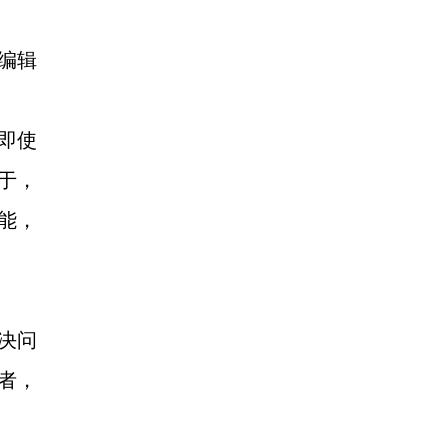
编辑
。即使
于，
能，
决问
者，