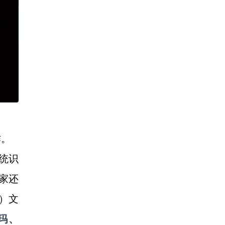
作。
统识
家还
s）文
尔玛、