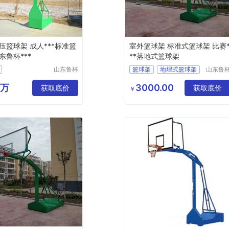
压篮球架 成人***标准篮
室外篮球架 标准式篮球架 比赛
东鲁杯***
**落地式篮球架
山东鲁杯
篮球架
地埋式篮球架
山东鲁
电气有限
电气有
压篮球架
标准
比赛
公司
公司
0万
3000.00
获取底价
获取底价
￥