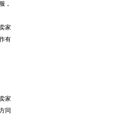
客服，
者卖家
操作有
视卖家
方同