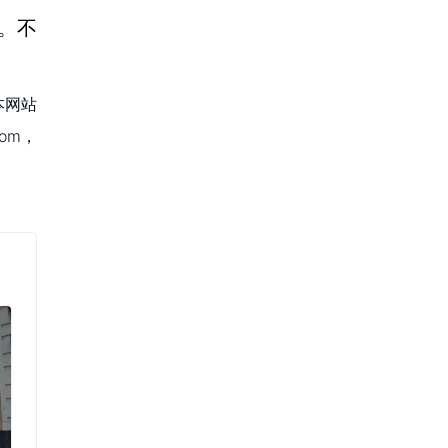
。不
本网站
om，