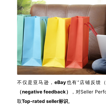
eBay
“店铺反馈（
不仅是亚马逊，
也有
negative feedback）
Seller
（
，对
取
Top-rated seller标识
。