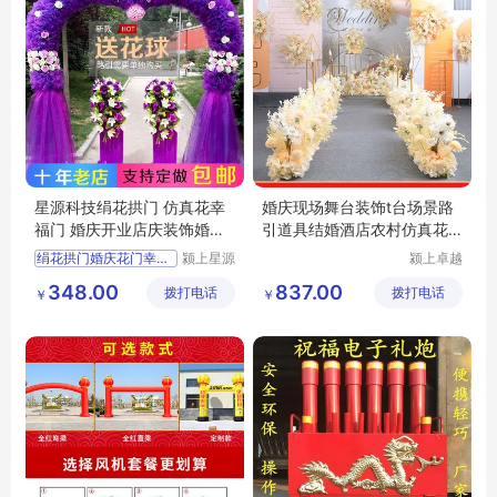
星源科技绢花拱门 仿真花幸
婚庆现场舞台装饰t台场景路
福门 婚庆开业店庆装饰婚礼
引道具结婚酒店农村仿真花
成品道具
排婚礼布置
绢花拱门婚庆花门幸福门开
颍上星源
颍上卓越
科技发展
电子商务
348.00
837.00
拨打电话
有限公司
拨打电话
有限公司
￥
￥