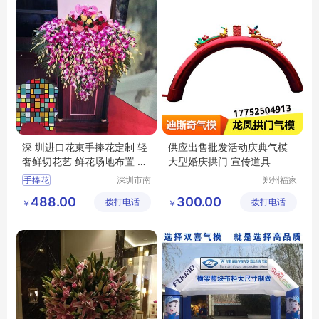
深 圳进口花束手捧花定制 轻
供应出售批发活动庆典气模
奢鲜切花艺 鲜花场地布置 南
大型婚庆拱门 宣传道具
韵竹风
手捧花
深圳市南
郑州福家
韵竹风景
文化科技
488.00
300.00
拨打电话
观园林有
拨打电话
有限公司
￥
￥
限公司