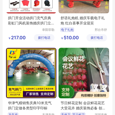
拱门开业活动拱门充气庆典
舒语礼炮机 婚庆车载电子礼
彩虹门风机装饰婚庆拱门立
炮 红白喜事开业迎宾
柱气模定制
阜阳菲勒
电子礼炮
邢台市舒
科技有限
语机械制
电子礼炮厂家
217.00
510.00
拨打电话
公司
拨打电话
造厂（普
￥
￥
电子礼炮批发
通合伙）
电子礼炮直销
电子礼炮价格
华津气模销售庆典10米充气
节日鲜花定制 会议鲜花花艺
拱门定做各类型印字印标
大堂花卉 婚庆装饰必备 创意
独特 构思巧妙
充气拱
天津市华
手捧花
节日鲜花
深圳市南