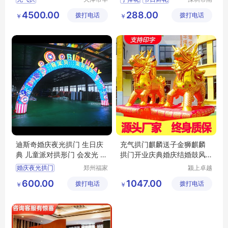
津飞翔充
韵竹风景
会议鲜花
开业花篮
4500.00
288.00
拨打电话
气模型科
拨打电话
观园林有
￥
￥
鲜花花艺
技有限公
限公司
司
迪斯奇婚庆夜光拱门 生日庆
充气拱门麒麟送子金狮麒麟
典 儿童派对拱形门 会发光 新
拱门开业庆典婚庆结婚鼓风
奇好玩
机彩虹门气模
婚庆夜光拱门
郑州福家
颍上卓越
文化科技
电子商务
生日庆典拱门
600.00
1047.00
拨打电话
有限公司
拨打电话
有限公司
￥
￥