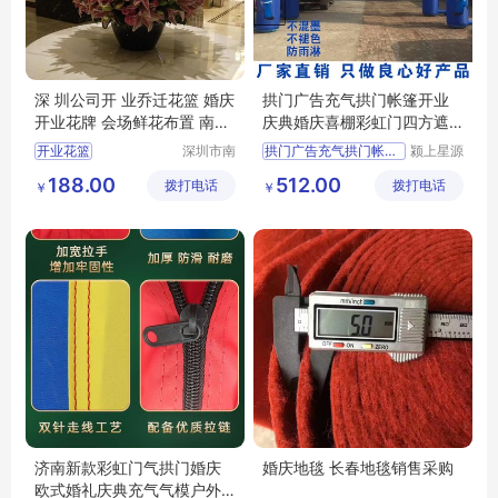
深 圳公司开 业乔迁花篮 婚庆
拱门广告充气拱门帐篷开业
开业花牌 会场鲜花布置 南韵
庆典婚庆喜棚彩虹门四方遮
竹风
阳带篷布气模
开业花篮
深圳市南
拱门广告充气拱门帐篷开业
颍上星源
韵竹风景
科技发展
188.00
512.00
拨打电话
观园林有
拨打电话
有限公司
￥
￥
限公司
济南新款彩虹门气拱门婚庆
婚庆地毯 长春地毯销售采购
欧式婚礼庆典充气气模户外