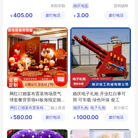
结婚充气拱门
阜阳菲勒
婚庆地毯
昆明硕眸
科技有限
工艺品有
405.00
3.00
拨打电话
公司
拨打电话
限公司
￥
￥
网红订婚宴布置装饰场景气
婚庆电子礼炮 开业红白事可
球套餐背景墙kt板海报定婚酒
用 可车载 绿色环保 俊工
店现场用品
网红订婚宴布置装饰场景气
颍上星源
婚庆礼炮
电子礼炮
新沂俊工
科技发展
机械有限
电子礼炮厂家
580.00
1000.00
拨打电话
有限公司
拨打电话
公司
￥
￥
婚庆礼炮厂家